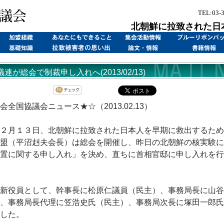
TEL:03-
北朝鮮に拉致された日
連が総会で制裁申し入れへ(2013/02/13)
会全国協議会ニュース★☆（2013.02.13）
２月１３日、北朝鮮に拉致された日本人を早期に救出するため
盟（平沼赳夫会長）は総会を開催し、昨日の北朝鮮の核実験に
置に関する申し入れ」を決め、直ちに首相官邸に申し入れを行
新役員として、幹事長に松原仁議員（民主）、事務局長に山谷
、事務局長代理に笠浩史氏（民主）、事務局次長に塚田一郎氏
した。