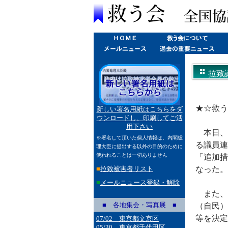
拉致議
★☆救う
新しい署名用紙はこちらをダ
ウンロードし、印刷してご活
用下さい
本日、
※署名して頂いた個人情報は、内閣総
る議員連
理大臣に提出する以外の目的のために
使われることは一切ありません
「追加措
■
拉致被害者リスト
なった。
■
メールニュース登録・解除
また、
■ 各地集会・写真展 ■
（自民）
等を決定
07/02 東京都文京区
05/30 東京都千代田区