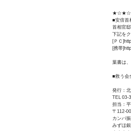
★☆★☆
■安倍首
首相官邸
下記をク
[ＰＣ]http
[携帯]http:
葉書は、
■救う会
発行：北
TEL 03-3
担当：平田
〒112-
カンパ振
みずほ銀