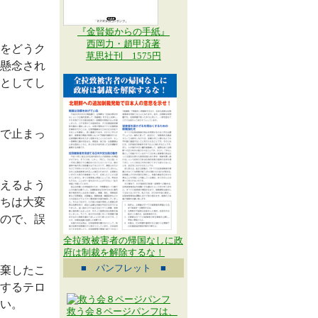
『金賢姫からの手紙』
西岡力・趙甲済著
をどうク
草思社刊 1575円
懸念され
としてし
で止まっ
えるよう
ちは大変
ので、誤
全拉致被害者の帰国なしに政
府は制裁を解除するな！
■ パンフレット ■
棄したこ
するテロ
い。
救う会８ページパンフは、