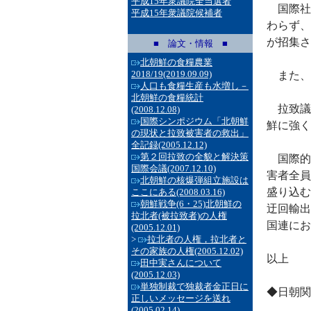
平成15年衆議院全当選者
国際社
平成15年衆議院候補者
わらず、
が招集さ
■ 論文・情報 ■
北朝鮮の食糧農業
2018/19
(2019.09.09)
また、
人口も食糧生産も水増し－
北朝鮮の食糧統計
拉致議
(2008.12.08)
国際シンポジウム「北朝鮮
鮮に強く
の現状と拉致被害者の救出」
全記録
(2005.12.12)
第２回拉致の全貌と解決策
国際的
国際会議
(2007.12.10)
害者全員
北朝鮮の核爆弾組立施設は
盛り込む
ここにある
(2008.03.16)
朝鮮戦争(6・25)北朝鮮の
迂回輸出
拉北者(被拉致者)の人権
国連にお
(2005.12.01)
>
拉北者の人権，拉北者と
その家族の人権
(2005.12.02)
以上
田中実さんについて
(2005.12.03)
単独制裁で独裁者金正日に
◆日朝関
正しいメッセージを送れ
(2005.02.14)