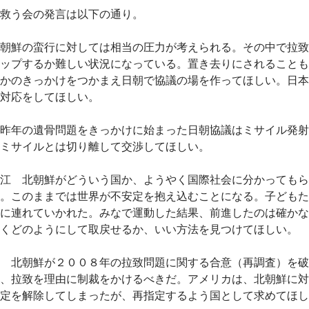
救う会の発言は以下の通り。
朝鮮の蛮行に対しては相当の圧力が考えられる。その中で拉致
ップするか難しい状況になっている。置き去りにされることも
かのきっかけをつかまえ日朝で協議の場を作ってほしい。日本
対応をしてほしい。
昨年の遺骨問題をきっかけに始まった日朝協議はミサイル発射
ミサイルとは切り離して交渉してほしい。
江 北朝鮮がどういう国か、ようやく国際社会に分かってもら
。このままでは世界が不安定を抱え込むことになる。子どもた
に連れていかれた。みなで運動した結果、前進したのは確かな
くどのようにして取戻せるか、いい方法を見つけてほしい。
 北朝鮮が２００８年の拉致問題に関する合意（再調査）を破
、拉致を理由に制裁をかけるべきだ。アメリカは、北朝鮮に対
定を解除してしまったが、再指定するよう国として求めてほし