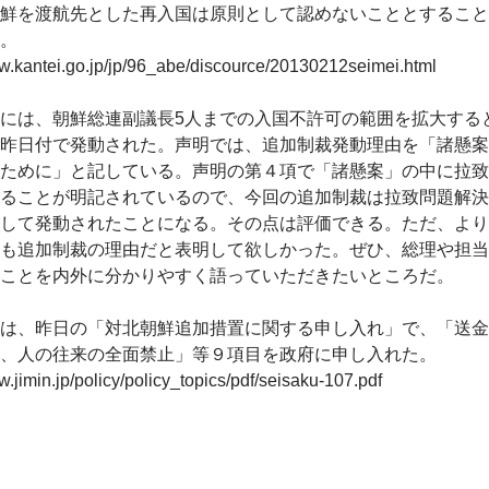
鮮を渡航先とした再入国は原則として認めないこととすること
。
ww.kantei.go.jp/jp/96_abe/discource/20130212seimei.html
には、朝鮮総連副議長5人までの入国不許可の範囲を拡大する
昨日付で発動された。声明では、追加制裁発動理由を「諸懸案
ために」と記している。声明の第４項で「諸懸案」の中に拉致
ることが明記されているので、今回の追加制裁は拉致問題解決
して発動されたことになる。その点は評価できる。ただ、より
も追加制裁の理由だと表明して欲しかった。ぜひ、総理や担当
ことを内外に分かりやすく語っていただきたいところだ。
は、昨日の「対北朝鮮追加措置に関する申し入れ」で、「送金
、人の往来の全面禁止」等９項目を政府に申し入れた。
w.jimin.jp/policy/policy_topics/pdf/seisaku-107.pdf