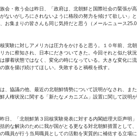
族会・救う会は昨日、「政府は、北朝鮮と国際社会の緊張が高
がないがしろにされないように格段の努力を傾けて欲しい」と
、お集まりの皆さんも同じ気持だと思う（メールニュース25.02
核実験に対しアメリカは圧力をかけると思う。１０年前、北朝
リカに察知され、日本にだきついてきた。今回それと似た状況
は膠着状態ではなく、変化の時になっている。大きな変化に流
の旗を揚げ続けてほしい。失敗すると禍根を残す。
は、協議の他、最近の北朝鮮情勢について説明がなされ、また
鮮人権状況に関する「新たなメカニズム」設置に関して説明が
昨日、「北朝鮮第３回核実験発表に対する内閣総理大臣声明」
括的な解決のために我が国がとる更なる対北朝鮮措置として、
の職員が行う当局職員としての活動を実質的に補佐する立場に