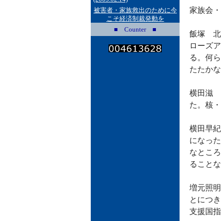
家族会・
被害者・家族救出のために今
こそ経済制裁発動を
■ Counter ■
飯塚 北
ローズア
る。何ら
たたかな
横田滋 
た。核・
横田早紀
になった
なところ
ることな
増元照明
とにつき
支援国指