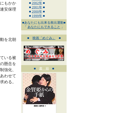
にもかか
■
2002年
■
■
2001年
■
連安保理
■
2000年
■
■
1999年
■
■あなたにも出来る救出運動■
「
あなたにもできること
」
■
映画「めぐみ」
■
動を北朝
ている被
の懸念を
■
書 籍
■
制強化、
あわせて
求める。