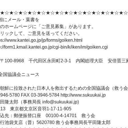
★☆★☆★☆★☆★☆★☆★☆★☆★☆★☆★☆★☆★☆★☆
相にメール・葉書を
のホームページに「ご意見募集」があります。
リックして、ご意見を送ってください。
s://www.kantei.go.jp/jp/forms/goiken.html
//form1.kmail.kantei.go.jp/cgi-bin/k/iken/im/goiken.cgi
〒100-8968 千代田区永田町2-3-1 内閣総理大臣 安倍晋三
全国協議会ニュース
朝鮮に拉致された日本人を救出するための全国協議会（救う会
946-5780 FAX 03-3946-5784 http://www.sukuukai.jp
隆太郎（事務局長 info@sukuukai.jp)
0013 東京都文京区音羽1-17-11-905
込先：郵便振替口座 00100-4-14701 救う会
行池袋支店（普）5620780 救う会事務局長平田隆太郎