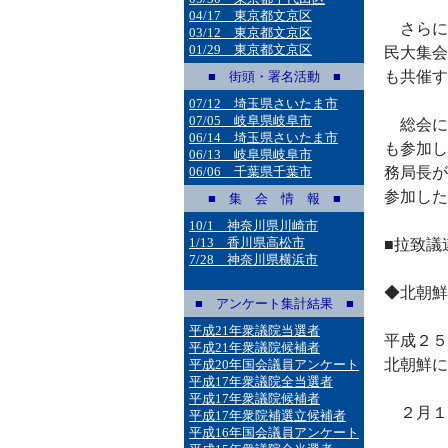
04/17 東京都文京区
さらに
03/12 東京都文京区
01/29 東京都文京区
民大集会
も共催す
■ 街頭・署名活動 ■
07/12 埼玉県さいたま市
07/05 岐阜県岐阜市
総会に
06/14 埼玉県さいたま市
も参加し
06/13 岐阜県岐阜市
06/06 千葉県千葉市
務局長が
参加した
■ 集 会 情 報 ■
10/1 神奈川県川崎市
1/13 香川県高松市
■拉致議
7/28 神奈川県横浜市
◆北朝鮮
■ アンケート集計結果 ■
平成21年衆議院当選者
平成２５
平成21年衆議院候補者
北朝鮮に
平成20年国会議員アンケート
平成17年衆議院全当選者
平成17年衆議院候補者
２月１
平成17年衆院補選立候補者
平成16年国会議員アンケート