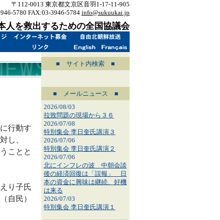
〒112-0013 東京都文京区音羽1-17-11-905
3946-5780 FAX:03-3946-5784
info@sukuukai.jp
本人を救出するための全国協議会
■ サイト内検索 ■
■ メールニュース ■
2026/08/03
拉致問題の現場から３６
2026/07/08
に行動す
特別集会 李日奎氏講演３
対し、
2026/07/06
特別集会 李日奎氏講演２
うことと
2026/07/06
北にインフレの波 中朝会談
後の経済回復は「誤報」 日
本の資金に興味は継続、好機
えり子氏
は来る
（自民）
2026/07/03
特別集会 李日奎氏講演１