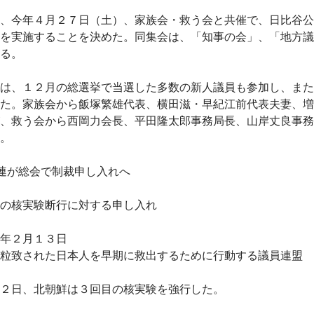
、今年４月２７日（土）、家族会・救う会と共催で、日比谷公
を実施することを決めた。同集会は、「知事の会」、「地方議
る。
は、１２月の総選挙で当選した多数の新人議員も参加し、また
た。家族会から飯塚繁雄代表、横田滋・早紀江前代表夫妻、増
、救う会から西岡力会長、平田隆太郎事務局長、山岸丈良事務
。
連が総会で制裁申し入れへ
の核実験断行に対する申し入れ
年２月１３日
粒致された日本人を早期に救出するために行動する議員連盟
２日、北朝鮮は３回目の核実験を強行した。