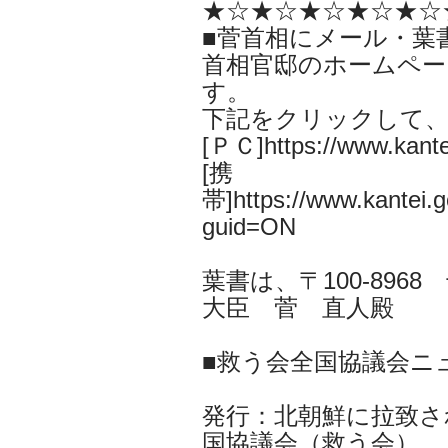
★☆★☆★☆★☆★☆
■菅首相にメール・葉
首相官邸のホームペー
す。
下記をクリックして
[ＰＣ]https://www.kantei
[携
帯]https://www.kantei.go
guid=ON
葉書は、〒100-896
大臣 菅 直人殿
■救う会全国協議会ニ
発行：北朝鮮に拉致さ
国協議会（救う会）