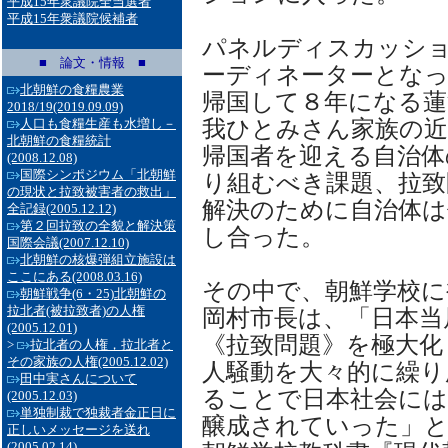
平成15年衆議院全当選者
平成15年衆議院候補者
パネルディスカッシ
■ 論文・情報 ■
ーディネーターとな
北朝鮮の食糧農業
帰国して８年になる蓮
2018/19
(2019.09.09)
我ひとみさん家族の近
人口も食糧生産も水増し－
北朝鮮の食糧統計
帰国者を迎える自治体
(2008.12.08)
国際シンポジウム「北朝鮮
り組むべき課題、拉致
の現状と拉致被害者の救出」
解決のために自治体
全記録
(2005.12.12)
第２回拉致の全貌と解決策
し合った。
国際会議
(2007.12.10)
北朝鮮の核爆弾組立施設は
ここにある
(2008.03.16)
その中で、朝鮮学校に
朝鮮戦争(6・25)北朝鮮の
拉北者(被拉致者)の人権
岡村市長は、「日本当
(2005.12.01)
《拉致問題》を極大化
>
拉北者の人権，拉北者と
その家族の人権
(2005.12.02)
人騒動を大々的に繰り
田中実さんについて
ることで日本社会には
(2005.12.03)
単独制裁で独裁者金正日に
醸成されていった」
正しいメッセージを送れ
(2005.02.14)