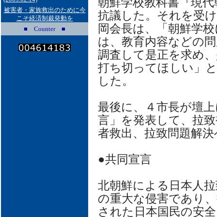
朝鮮学校教科書『現代
被害者・家族救出のために今
抗議した。それを受け
こそ経済制裁発動を
岡会長は、「朝鮮学校
■ Counter ■
は、教育内容などの問
調査して是正を求め、
打ち切ってほしい」と
した。
最後に、４市長が壇上
言」を発表して、拉致
者救出、拉致問題解決
●共同宣言
北朝鮮による日本人拉
の重大な侵害であり、
された日本国民の安全