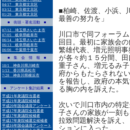
04/17 東京都文京区
■柏崎、佐渡、小浜、
03/12 東京都文京区
01/29 東京都文京区
最善の努力を」
■ 街頭・署名活動 ■
07/12 埼玉県さいたま市
川口市で同フォーラム
07/05 岐阜県岐阜市
06/14 埼玉県さいたま市
回目。最初に家族会の
06/13 岐阜県岐阜市
繁雄代表、増元照明事
06/06 千葉県千葉市
が各々約１５分間、田
■ 集 会 情 報 ■
重子さん、増元るみ子
10/1 神奈川県川崎市
1/13 香川県高松市
府からもたらされな
7/28 神奈川県横浜市
を報告し、政府の本気
る胸の内を訴えた。
■ アンケート集計結果 ■
平成21年衆議院当選者
平成21年衆議院候補者
次いで川口市内の特定
平成20年国会議員アンケート
平成17年衆議院全当選者
子さんの家族が一刻も
平成17年衆議院候補者
拉致問題解決を訴え、
平成17年衆院補選立候補者
平成16年国会議員アンケート
ションに入った。