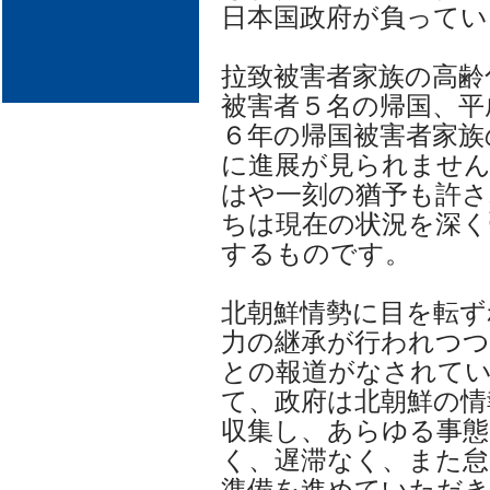
日本国政府が負ってい
拉致被害者家族の高齢
被害者５名の帰国、平
６年の帰国被害者家族
に進展が見られませ
はや一刻の猶予も許
ちは現在の状況を深く
するものです。
北朝鮮情勢に目を転ず
力の継承が行われつ
との報道がなされて
て、政府は北朝鮮の情
収集し、あらゆる事態
く、遅滞なく、また
準備を進めていただ