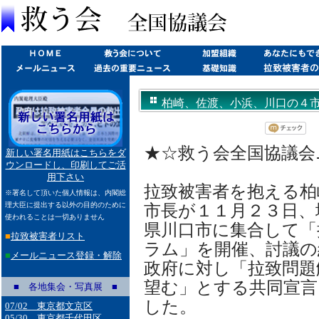
柏崎、佐渡、小浜、川口の４
(2010/11/24)
★☆救う会全国協議会ニュ
新しい署名用紙はこちらをダ
ウンロードし、印刷してご活
用下さい
拉致被害者を抱える柏
※署名して頂いた個人情報は、内閣総
理大臣に提出する以外の目的のために
市長が１１月２３日、
使われることは一切ありません
県川口市に集合して「
■
拉致被害者リスト
ラム」を開催、討議の
■
メールニュース登録・解除
政府に対し「拉致問題
望む」とする共同宣言
■ 各地集会・写真展 ■
した。
07/02 東京都文京区
05/30 東京都千代田区