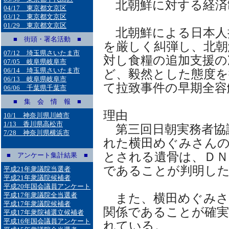
北朝鮮に対する経済
04/17 東京都文京区
03/12 東京都文京区
01/29 東京都文京区
北朝鮮による日本人
■ 街頭・署名活動 ■
を厳しく糾弾し、北朝
07/12 埼玉県さいたま市
対し食糧の追加支援の
07/05 岐阜県岐阜市
06/14 埼玉県さいたま市
ど、毅然とした態度を
06/13 岐阜県岐阜市
て拉致事件の早期全容
06/06 千葉県千葉市
■ 集 会 情 報 ■
理由
10/1 神奈川県川崎市
1/13 香川県高松市
第三回日朝実務者協
7/28 神奈川県横浜市
れた横田めぐみさん
とされる遺骨は、ＤＮ
■ アンケート集計結果 ■
であることが判明し
平成21年衆議院当選者
平成21年衆議院候補者
平成20年国会議員アンケート
平成17年衆議院全当選者
また、横田めぐみさ
平成17年衆議院候補者
関係であることが確実
平成17年衆院補選立候補者
平成16年国会議員アンケート
れている。