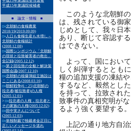
平成15年衆議院全当選者
平成15年衆議院候補者
このような北朝鮮の
■ 論文・情報 ■
は、残されている御
北朝鮮の食糧農業
じめとして、我々日
2018/19
(2019.09.09)
あり、断じて容認す
人口も食糧生産も水増し－
北朝鮮の食糧統計
はできない。
(2008.12.08)
国際シンポジウム「北朝鮮
の現状と拉致被害者の救出」
よって、国において
全記録
(2005.12.12)
第２回拉致の全貌と解決策
しく糾弾するととも
国際会議
(2007.12.10)
糧の追加支援の凍結や
北朝鮮の核爆弾組立施設は
ここにある
(2008.03.16)
するなど、毅然とした
朝鮮戦争(6・25)北朝鮮の
拉北者(被拉致者)の人権
を持って、拉致された
(2005.12.01)
致事件の真相究明がな
>
拉北者の人権，拉北者と
その家族の人権
(2005.12.02)
るよう強く要望する。
田中実さんについて
(2005.12.03)
単独制裁で独裁者金正日に
上記の通り地方自治
正しいメッセージを送れ
(2005.02.14)