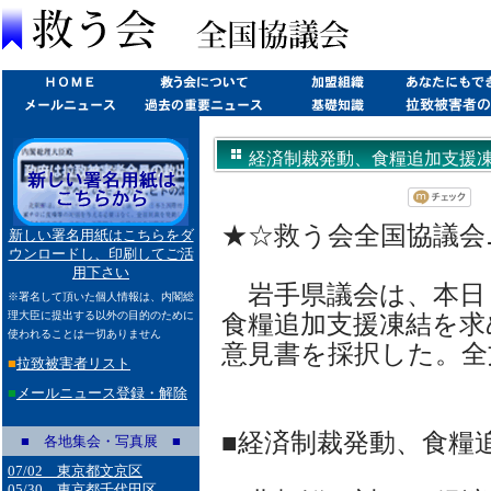
経済制裁発動、食糧追加支援凍結を?
★☆救う会全国協議会ニュ
新しい署名用紙はこちらをダ
ウンロードし、印刷してご活
用下さい
岩手県議会は、本日
※署名して頂いた個人情報は、内閣総
理大臣に提出する以外の目的のために
食糧追加支援凍結を求
使われることは一切ありません
意見書を採択した。全
■
拉致被害者リスト
■
メールニュース登録・解除
■経済制裁発動、食糧
■ 各地集会・写真展 ■
07/02 東京都文京区
05/30 東京都千代田区