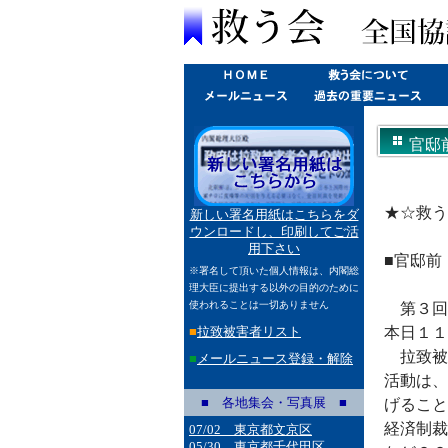
官邸前
★☆救う
新しい署名用紙はこちらをダ
ウンロードし、印刷してご活
用下さい
■官邸前
※署名して頂いた個人情報は、内閣総
理大臣に提出する以外の目的のために
使われることは一切ありません
第３回
■
拉致被害者リスト
本日１１
拉致被
■
メールニュース登録・解除
活動は、
■ 各地集会・写真展 ■
げること
経済制裁
07/02 東京都文京区
05/30 東京都千代田区