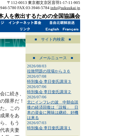
〒112-0013 東京都文京区音羽1-17-11-905
3946-5780 FAX:03-3946-5784
info@sukuukai.jp
本人を救出するための全国協議会
■ サイト内検索 ■
■ メールニュース ■
2026/08/03
拉致問題の現場から３６
2026/07/08
特別集会 李日奎氏講演３
2026/07/06
特別集会 李日奎氏講演２
会に続き、
2026/07/06
の限界だ！
北にインフレの波 中朝会談
後の経済回復は「誤報」 日
た。この
本の資金に興味は継続、好機
成果をあ
は来る
ら、もう
2026/07/03
特別集会 李日奎氏講演１
代表夫妻