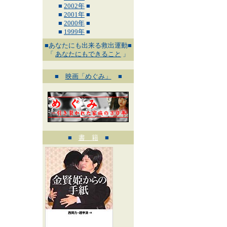
■
2002年
■
■
2001年
■
■
2000年
■
■
1999年
■
■あなたにも出来る救出運動■
「
あなたにもできること
」
■
映画「めぐみ」
■
■
書 籍
■