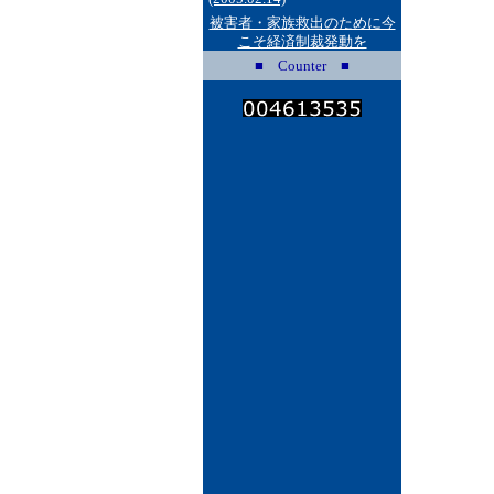
被害者・家族救出のために今
こそ経済制裁発動を
■ Counter ■