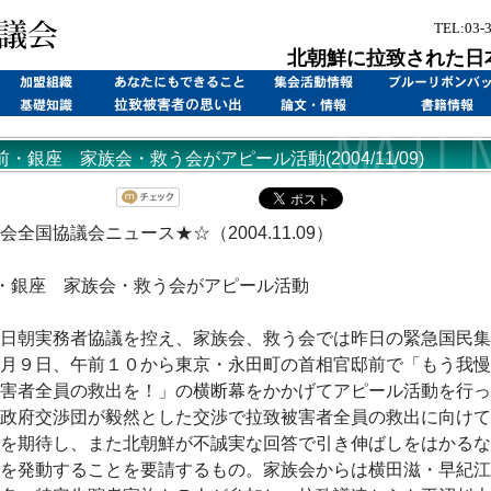
TEL:03-
北朝鮮に拉致された日
・銀座 家族会・救う会がアピール活動(2004/11/09)
会全国協議会ニュース★☆（2004.11.09）
・銀座 家族会・救う会がアピール活動
日朝実務者協議を控え、家族会、救う会では昨日の緊急国民集
月９日、午前１０から東京・永田町の首相官邸前で「もう我慢
害者全員の救出を！」の横断幕をかかげてアピール活動を行っ
政府交渉団が毅然とした交渉で拉致被害者全員の救出に向けて
を期待し、また北朝鮮が不誠実な回答で引き伸ばしをはかるな
を発動することを要請するもの。家族会からは横田滋・早紀江