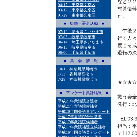
など２２
04/17 東京都文京区
村眞悟幹
03/12 東京都文京区
01/29 東京都文京区
た。
■ 街頭・署名活動 ■
午後２
07/12 埼玉県さいたま市
07/05 岐阜県岐阜市
行く人々
06/14 埼玉県さいたま市
度こそ成
06/13 岐阜県岐阜市
06/06 千葉県千葉市
退転の決
■ 集 会 情 報 ■
10/1 神奈川県川崎市
1/13 香川県高松市
7/28 神奈川県横浜市
★☆★☆
■ アンケート集計結果 ■
救う会全
平成21年衆議院当選者
発行：北
平成21年衆議院候補者
平成20年国会議員アンケート
平成17年衆議院全当選者
TEL 03-3
平成17年衆議院候補者
担当：平田
平成17年衆院補選立候補者
平成16年国会議員アンケート
〒112-