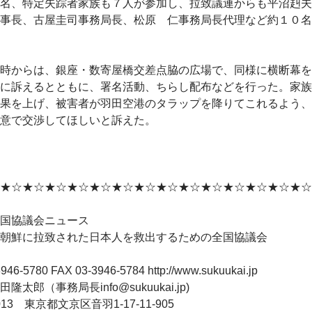
名、特定失踪者家族も７人が参加し、拉致議連からも平沼赳夫
事長、古屋圭司事務局長、松原 仁事務局長代理など約１０名
時からは、銀座・数寄屋橋交差点脇の広場で、同様に横断幕を
に訴えるとともに、署名活動、ちらし配布などを行った。家族
果を上げ、被害者が羽田空港のタラップを降りてこれるよう、
意で交渉してほしいと訴えた。
★☆★☆★☆★☆★☆★☆★☆★☆★☆★☆★☆★☆★☆★☆
国協議会ニュース
朝鮮に拉致された日本人を救出するための全国協議会
946-5780 FAX 03-3946-5784 http://www.sukuukai.jp
隆太郎（事務局長info@sukuukai.jp)
0013 東京都文京区音羽1-17-11-905