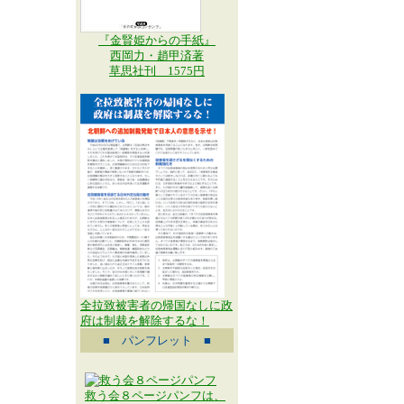
『金賢姫からの手紙』
西岡力・趙甲済著
草思社刊 1575円
全拉致被害者の帰国なしに政
府は制裁を解除するな！
■ パンフレット ■
救う会８ページパンフは、