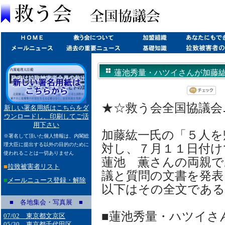
蓮池秀量・ハツイさんが加藤紘一議員
★☆救う会全国協議会ニュ
新しい署名用紙はこちらをダ
ウンロードし、印刷してご活
用下さい
加藤紘一氏の「５人を
※署名して頂いた個人情報は、内閣総
理大臣に提出する以外の目的のために
対し、７月１１日付け
使われることは一切ありません
蓮池 薫さんの両親で
■
拉致被害者リスト
議と質問の文書を発表
■
メールニュース登録・解除
以下はその全文である
■ 各地集会・写真展 ■
■蓮池秀量・ハツイさ
07/02 東京都文京区
05/30 東京都千代田区