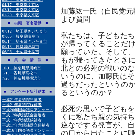
04/17 東京都文京区
加藤紘一氏（自民党元
03/12 東京都文京区
01/29 東京都文京区
よび質問
■ 街頭・署名活動 ■
07/12 埼玉県さいたま市
私たちは、子どもたち
07/05 岐阜県岐阜市
06/14 埼玉県さいたま市
が帰ってくることだ
06/13 岐阜県岐阜市
願っていた。そして
06/06 千葉県千葉市
もが帰ってきたとき
■ 集 会 情 報 ■
北との必死の戦いの
10/1 神奈川県川崎市
1/13 香川県高松市
いうのに、加藤氏は
7/28 神奈川県横浜市
過ちだったというの
るというのか？
■ アンケート集計結果 ■
平成21年衆議院当選者
平成21年衆議院候補者
必死の思いで子ども
平成20年国会議員アンケート
平成17年衆議院全当選者
くに私たち親の気持
平成17年衆議院候補者
逆なでする発言が、自
平成17年衆院補選立候補者
平成16年国会議員アンケート
の口から出たことに