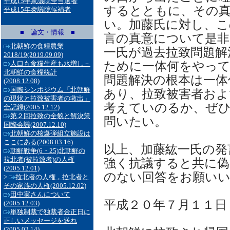
平成15年衆議院全当選者
するとともに、その
平成15年衆議院候補者
い。加藤氏に対し、こ
■ 論文・情報 ■
言の真意について是非
北朝鮮の食糧農業
一氏が過去拉致問題解
2018/19
(2019.09.09)
ために一体何をやっ
人口も食糧生産も水増し－
北朝鮮の食糧統計
問題解決の根本は一体
(2008.12.08)
国際シンポジウム「北朝鮮
あり、拉致被害者およ
の現状と拉致被害者の救出」
考えていのるか、ぜ
全記録
(2005.12.12)
第２回拉致の全貌と解決策
問いたい。
国際会議
(2007.12.10)
北朝鮮の核爆弾組立施設は
ここにある
(2008.03.16)
以上、加藤紘一氏の発
朝鮮戦争(6・25)北朝鮮の
拉北者(被拉致者)の人権
強く抗議すると共に偽
(2005.12.01)
のない回答をお願い
>
拉北者の人権，拉北者と
その家族の人権
(2005.12.02)
田中実さんについて
平成２０年７月１１日
(2005.12.03)
単独制裁で独裁者金正日に
正しいメッセージを送れ
(2005.02.14)