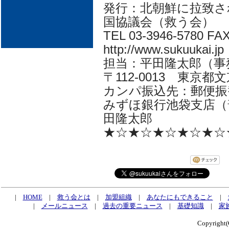
発行：北朝鮮に拉致さ
国協議会（救う会）
TEL 03-3946-5780 FAX
http://www.sukuukai.jp
担当：平田隆太郎（事務局長 i
〒112-0013 東京都文京
カンパ振込先：郵便振替口
みずほ銀行池袋支店（普
田隆太郎
★☆★☆★☆★☆★☆
|
HOME
|
救う会とは
|
加盟組織
|
あなたにもできること
|
|
メールニュース
|
過去の重要ニュース
|
基礎知識
|
家
Copyrig