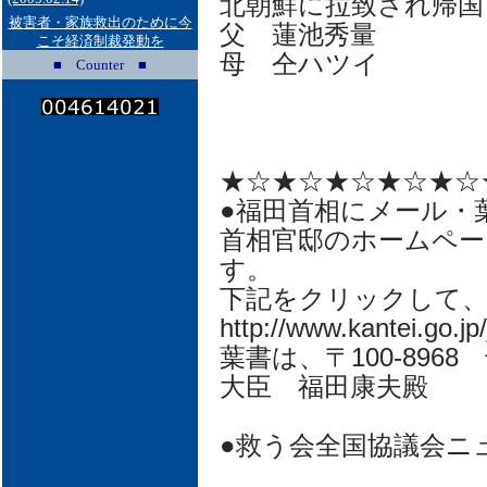
北朝鮮に拉致され帰国
被害者・家族救出のために今
父 蓮池秀量
こそ経済制裁発動を
母 仝ハツイ
■ Counter ■
★☆★☆★☆★☆★☆
●福田首相にメール・
首相官邸のホームペー
す。
下記をクリックして
http://www.kantei.go.jp
葉書は、〒100-896
大臣 福田康夫殿
●救う会全国協議会ニ