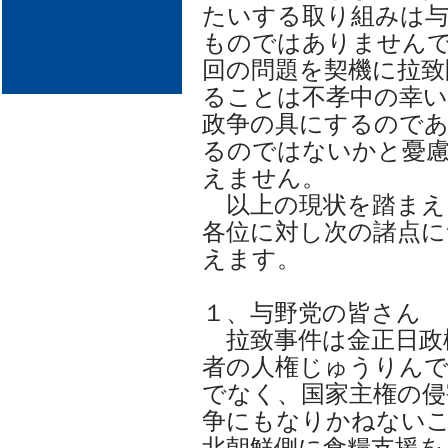
たいする取り組みは与
ものではありません
回の問題を契機に拉致
ることは不孝中の幸
政争の具にするので
るのではないかと憂
えません。
以上の現状を踏まえ
各位に対し次の諸点に
えます。
１、与野党の皆さん
拉致事件は金正日政
者の人権じゅうりん
でなく、国家主権の侵
争にもなりかねない
北朝鮮側に食糧支援を