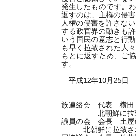
発生したものです。
返すのは、主権の侵害
人権の侵害を許さな
する政官界の動きも
いう国民の意志と行動
も早く拉致された人々
もとに返すため、ご
す。
平成12年10月25日
「北朝鮮に
族連絡会 代表 横田
北朝鮮に拉致され
議員の会 会長 土屋
北朝鮮に拉致され