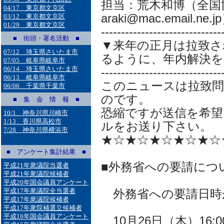
担当：荒木和博（全国
04/17 東京都文京区
araki@mac.email.ne.j
03/12 東京都文京区
01/29 東京都文京区
------------------------------
■ 街頭・署名活動 ■
▼来年の正月は拉致さ
07/12 埼玉県さいたま市
るように、年内解決を
07/05 岐阜県岐阜市
06/14 埼玉県さいたま市
------------------------------
06/13 岐阜県岐阜市
このニュースは拉致
06/06 千葉県千葉市
のです。
■ 集 会 情 報 ■
恐縮ですが送信を希望
10/1 神奈川県川崎市
1/13 香川県高松市
ルをお送り下さい。
7/28 神奈川県横浜市
★☆★☆★☆★☆★☆
■ アンケート集計結果 ■
■外務省への要請につ
平成21年衆議院当選者
平成21年衆議院候補者
平成20年国会議員アンケート
平成17年衆議院全当選者
外務省への要請日時
平成17年衆議院候補者
平成17年衆院補選立候補者
平成16年国会議員アンケート
10月26日（木）16: