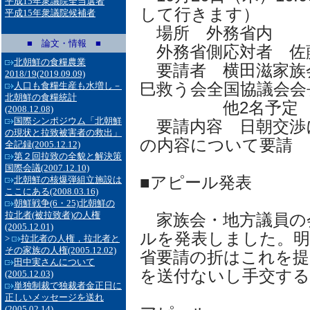
平成15年衆議院全当選者
して行きます）
平成15年衆議院候補者
場所 外務省内
■ 論文・情報 ■
外務省側応対者 佐
北朝鮮の食糧農業
要請者 横田滋家族
2018/19
(2019.09.09)
巳救う会全国協議会会
人口も食糧生産も水増し－
北朝鮮の食糧統計
他2名予定
(2008.12.08)
国際シンポジウム「北朝鮮
要請内容 日朝交渉
の現状と拉致被害者の救出」
の内容について要請
全記録
(2005.12.12)
第２回拉致の全貌と解決策
国際会議
(2007.12.10)
■アピール発表
北朝鮮の核爆弾組立施設は
ここにある
(2008.03.16)
朝鮮戦争(6・25)北朝鮮の
拉北者(被拉致者)の人権
家族会・地方議員の
(2005.12.01)
ルを発表しました。明
>
拉北者の人権，拉北者と
その家族の人権
(2005.12.02)
省要請の折はこれを提
田中実さんについて
を送付ないし手交する
(2005.12.03)
単独制裁で独裁者金正日に
正しいメッセージを送れ
(2005.02.14)