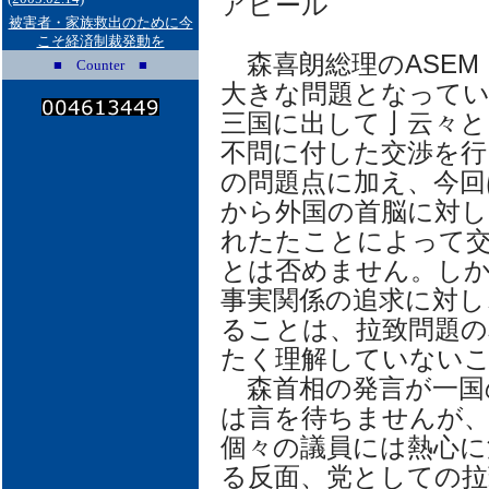
アピール
被害者・家族救出のために今
こそ経済制裁発動を
森喜朗総理のASEM
■ Counter ■
大きな問題となってい
三国に出して亅云々と
不問に付した交渉を行
の問題点に加え、今回
から外国の首脳に対し
れたたことによって
とは否めません。し
事実関係の追求に対し
ることは、拉致問題の
たく理解していない
森首相の発言が一国
は言を待ちませんが
個々の議員には熱心
る反面、党としての拉