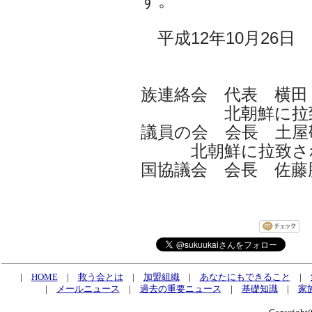
す。
平成12年10月26日
「北朝鮮に
族連絡会 代表 横田
北朝鮮に拉致され
議員の会 会長 土屋
北朝鮮に拉致され
国協議会 会長 佐藤
|
HOME
|
救う会とは
|
加盟組織
|
あなたにもできること
|
|
メールニュース
|
過去の重要ニュース
|
基礎知識
|
家