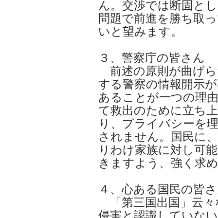
ん。交渉では断固とし
問題で前進を勝ち取っ
いと望みます。
３、警察庁の皆さん
前述の原則が曲げら
する警察の情報開示が
あることが一つの理
て救出のために立ち
り、プライバシーを
されません。国民に
りわけ家族に対し可能
きますよう、強く求
４、心ある国民の皆さ
「第三国出国」云々
侵害と認識していな