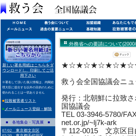
外務省への要請について(2000/10
★☆★☆★☆★☆★☆
新しい署名用紙はこちらをダ
ウンロードし、印刷してご活
用下さい
救う会全国協議会ニュ
※署名して頂いた個人情報は、内閣総
理大臣に提出する以外の目的のために
使われることは一切ありません
発行：北朝鮮に拉致さ
■
拉致被害者リスト
国協議会
■
メールニュース登録・解除
TEL 03-3946-5780/FAX 
net.or.jp/~lj7k-ark
■ 各地集会・写真展 ■
〒112-0015 文京区目
07/02 東京都文京区
05/30 東京都千代田区