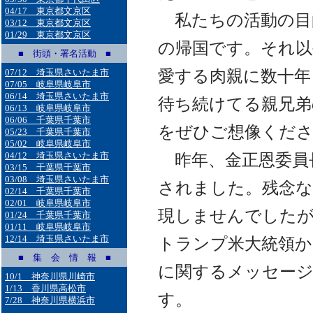
04/17 東京都文京区
私たちの活動の目
03/12 東京都文京区
01/29 東京都文京区
の帰国です。それ以
■ 街頭・署名活動 ■
愛する肉親に数十年
07/12 埼玉県さいたま市
07/05 岐阜県岐阜市
06/14 埼玉県さいたま市
待ち続けてる親兄弟
06/13 岐阜県岐阜市
06/06 千葉県千葉市
をぜひご想像くだ
05/23 千葉県千葉市
05/02 岐阜県岐阜市
昨年、金正恩委員
04/12 埼玉県さいたま市
03/15 千葉県千葉市
03/08 埼玉県さいたま市
されました。残念な
02/14 千葉県千葉市
02/01 岐阜県岐阜市
現しませんでしたが
01/24 千葉県千葉市
01/11 岐阜県岐阜市
12/14 埼玉県さいたま市
トランプ米大統領か
■ 集 会 情 報 ■
に関するメッセー
10/1 神奈川県川崎市
1/13 香川県高松市
す。
7/28 神奈川県横浜市