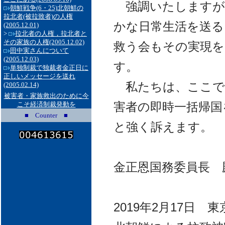
強調いたしますが
朝鮮戦争(6・25)北朝鮮の
拉北者(被拉致者)の人権
かな日常生活を送る
(2005.12.01)
>
拉北者の人権，拉北者と
その家族の人権
(2005.12.02)
救う会もその実現を
田中実さんについて
(2005.12.03)
す。
単独制裁で独裁者金正日に
正しいメッセージを送れ
私たちは、ここで
(2005.02.14)
被害者・家族救出のために今
害者の即時一括帰国
こそ経済制裁発動を
■ Counter ■
と強く訴えます。
金正恩国務委員長 
2019年2月17日 東