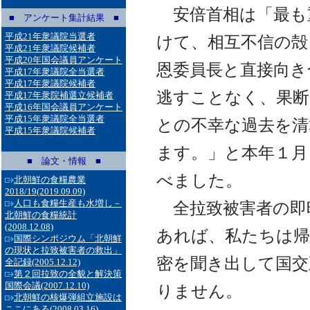
安倍首相は「最も
■ アンケート集計結果 ■
平成21年衆議院当選者
けて、相互不信の殻
平成21年衆議院候補者
平成20年国会議員アンケート
恩委員長と直接向き
平成17年衆議院全当選者
平成17年衆議院候補者
逃すことなく、果断
平成17年衆院補選立候補者
平成16年国会議員アンケート
平成15年衆議院全当選者
との不幸な過去を清
平成15年衆議院候補者
ます。」と本年１月
■ 論文・情報 ■
べました。
北朝鮮の食糧農業
2018/19
(2019.09.09)
人口も食糧生産も水増し－
全拉致被害者の即
北朝鮮の食糧統計
(2008.12.08)
あれば、私たちは帰
国際シンポジウム「北朝鮮
の現状と拉致被害者の救出」
密を聞き出して国交
全記録
(2005.12.12)
第２回拉致の全貌と解決策
国際会議
(2007.12.10)
りません。
北朝鮮の核爆弾組立施設は
ここにある
(2008.03.16)