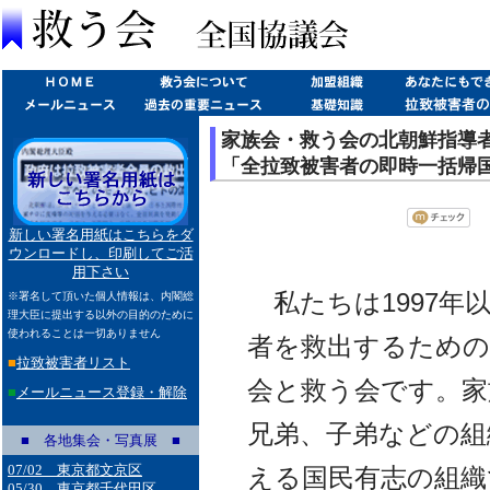
家族会・救う会の北朝鮮指導
「全拉致被害者の即時一括帰
新しい署名用紙はこちらをダ
ウンロードし、印刷してご活
用下さい
私たちは1997年
※署名して頂いた個人情報は、内閣総
理大臣に提出する以外の目的のために
使われることは一切ありません
者を救出するための
■
拉致被害者リスト
会と救う会です。家
■
メールニュース登録・解除
兄弟、子弟などの組
■ 各地集会・写真展 ■
07/02 東京都文京区
える国民有志の組織
05/30 東京都千代田区