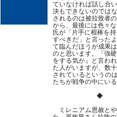
ていなければ話し合
決もできないのでは
されるのは被拉致者の
から、最後には色々な
氏が「片手に棍棒を持
すべきだ」と言ったよ
て臨んだほうが成果
のと思います。「強硬
をする気か』と言わ
た人がいますが、数十
されているというの
たちが戦争の中にい
◆
ミレニアム恩赦とや
た。原敕晁さん拉致の