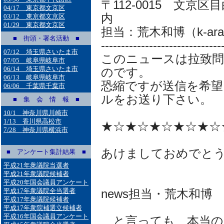
〒112-0015 文京区
04/17 東京都文京区
内
03/12 東京都文京区
01/29 東京都文京区
担当：荒木和博（k-araki@m
■ 街頭・署名活動 ■
------------------------------
07/12 埼玉県さいたま市
このニュースは拉致
07/05 岐阜県岐阜市
06/14 埼玉県さいたま市
のです。
06/13 岐阜県岐阜市
恐縮ですが送信を希望
06/06 千葉県千葉市
ルをお送り下さい。
■ 集 会 情 報 ■
10/1 神奈川県川崎市
1/13 香川県高松市
★☆★☆★☆★☆★☆
7/28 神奈川県横浜市
あけましておめでと
■ アンケート集計結果 ■
平成21年衆議院当選者
平成21年衆議院候補者
e-
平成20年国会議員アンケート
平成17年衆議院全当選者
news担当・荒木和博
平成17年衆議院候補者
平成17年衆院補選立候補者
平成16年国会議員アンケート
と言っても、本当の