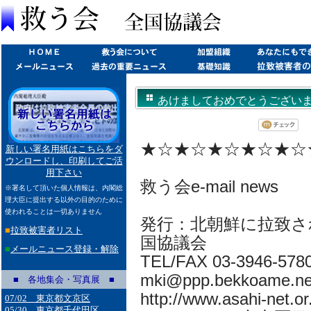
あけましておめでとうございます(20
★☆★☆★☆★☆★☆
新しい署名用紙はこちらをダ
ウンロードし、印刷してご活
用下さい
救う会e-mail news
※署名して頂いた個人情報は、内閣総
理大臣に提出する以外の目的のために
使われることは一切ありません
発行：北朝鮮に拉致さ
■
拉致被害者リスト
国協議会
■
メールニュース登録・解除
TEL/FAX 03-3946-578
mki@ppp.bekkoame.ne
■ 各地集会・写真展 ■
http://www.asahi-net.or.
07/02 東京都文京区
05/30 東京都千代田区