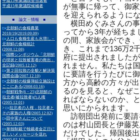
平成15年衆議院全当選者
が無事に帰って、御家
平成15年衆議院候補者
を迎えられるように
■ 論文・情報 ■
横田めぐみさんの事
北朝鮮の食糧農業
ってから3年が経ちま
2018/19
(2019.09.09)
の間、家族会ができ、
人口も食糧生産も水増し－
北朝鮮の食糧統計
き、これまで136万2
(2008.12.08)
国際シンポジウム「北朝鮮
府に提出されましたが
の現状と拉致被害者の救出」
れません。私たちは国
全記録
(2005.12.12)
第２回拉致の全貌と解決策
に要請を行うたびに
国際会議
(2007.12.10)
方から高齢の方々が出
北朝鮮の核爆弾組立施設は
ここにある
(2008.03.16)
るのを見ると、なぜ
朝鮮戦争(6・25)北朝鮮の
拉北者(被拉致者)の人権
ればならないのか、
(2005.12.01)
思いにかられます。
>
拉北者の人権，拉北者と
その家族の人権
(2005.12.02)
訪朝団出発前に要請
田中実さんについて
のは村山団長と伊藤英
(2005.12.03)
単独制裁で独裁者金正日に
だけでした。帰国後
正しいメッセージを送れ
(2005.02.14)