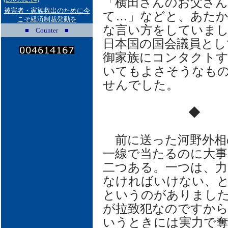
「横田さんのお父さ
被害者・家族救出のために今
て…」などと、あた
こそ経済制裁発動を
な言い方をしていま
■ Counter ■
日本国の国会議員とし
御家族にコンタクト
いてもよさそうなも
せんでした。
◆
前に送った河野外相
一線で当たるのに大
二つある。一つは、
なければいけない、
というのがありました
が拉致犯なのですか
いうときには実力で