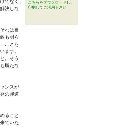
けでなく、
こちらをダウンロードし、
印刷してご活用下さい
解決しな
それは自
致も明ら
」ことを
います。
と。そう
も勝たな
ャンスが
発の弾道
めること
来ていた