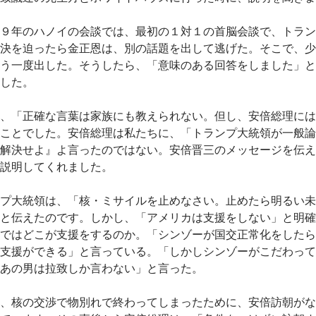
９年のハノイの会談では、最初の１対１の首脳会談で、トラン
決を迫ったら金正恩は、別の話題を出して逃げた。そこで、少
う一度出した。そうしたら、「意味のある回答をしました」と
した。
、「正確な言葉は家族にも教えられない。但し、安倍総理には
ことでした。安倍総理は私たちに、「トランプ大統領が一般論
解決せよ』よ言ったのではない。安倍晋三のメッセージを伝え
説明してくれました。
プ大統領は、「核・ミサイルを止めなさい。止めたら明るい未
と伝えたのです。しかし、「アメリカは支援をしない」と明確
ではどこが支援をするのか。「シンゾーが国交正常化をしたら
支援ができる」と言っている。「しかしシンゾーがこだわって
あの男は拉致しか言わない」と言った。
、核の交渉で物別れで終わってしまったために、安倍訪朝がな