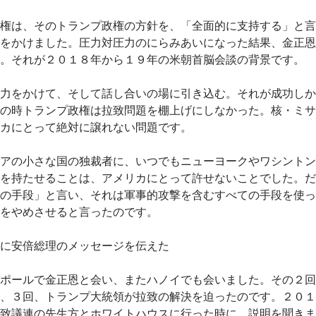
権は、そのトランプ政権の方針を、「全面的に支持する」と言
をかけました。圧力対圧力のにらみあいになった結果、金正恩
。それが２０１８年から１９年の米朝首脳会談の背景です。
力をかけて、そして話し合いの場に引き込む。それが成功しか
の時トランプ政権は拉致問題を棚上げにしなかった。核・ミサ
カにとって絶対に譲れない問題です。
アの小さな国の独裁者に、いつでもニューヨークやワシントン
を持たせることは、アメリカにとって許せないことでした。だ
の手段」と言い、それは軍事的攻撃を含むすべての手段を使っ
をやめさせると言ったのです。
に安倍総理のメッセージを伝えた
ポールで金正恩と会い、またハノイでも会いました。その２回
、３回、トランプ大統領が拉致の解決を迫ったのです。２０１
致議連の先生方とホワイトハウスに行った時に、説明を聞きま