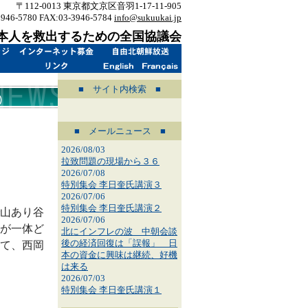
〒112-0013 東京都文京区音羽1-17-11-905
3946-5780 FAX:03-3946-5784
info@sukuukai.jp
本人を救出するための全国協議会
■ サイト内検索 ■
)
■ メールニュース ■
2026/08/03
拉致問題の現場から３６
2026/07/08
特別集会 李日奎氏講演３
2026/07/06
特別集会 李日奎氏講演２
山あり谷
2026/07/06
が一体ど
北にインフレの波 中朝会談
後の経済回復は「誤報」 日
て、西岡
本の資金に興味は継続、好機
は来る
2026/07/03
特別集会 李日奎氏講演１