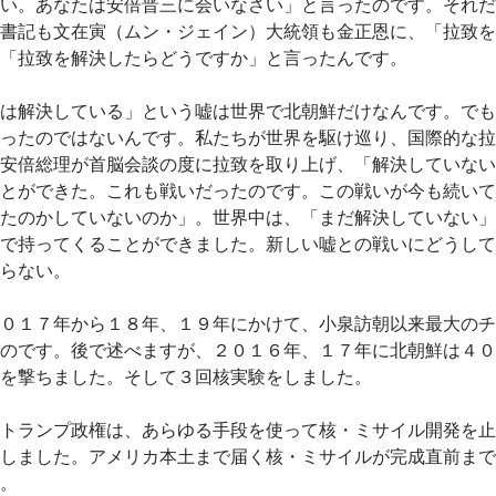
い。あなたは安倍晋三に会いなさい」と言ったのです。それだ
書記も文在寅（ムン・ジェイン）大統領も金正恩に、「拉致を
「拉致を解決したらどうですか」と言ったんです。
は解決している」という嘘は世界で北朝鮮だけなんです。でも
ったのではないんです。私たちが世界を駆け巡り、国際的な拉
安倍総理が首脳会談の度に拉致を取り上げ、「解決していない
とができた。これも戦いだったのです。この戦いが今も続いて
たのかしていないのか」。世界中は、「まだ解決していない」
で持ってくることができました。新しい嘘との戦いにどうして
らない。
０１７年から１８年、１９年にかけて、小泉訪朝以来最大のチ
のです。後で述べますが、２０１６年、１７年に北朝鮮は４０
を撃ちました。そして３回核実験をしました。
トランプ政権は、あらゆる手段を使って核・ミサイル開発を止
しました。アメリカ本土まで届く核・ミサイルが完成直前まで
。