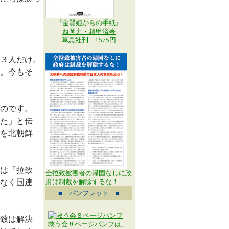
『金賢姫からの手紙』
西岡力・趙甲済著
草思社刊 1575円
３人だけ。
。今もそ
のです。
た」と伝
を北朝鮮
は『拉致
全拉致被害者の帰国なしに政
なく国連
府は制裁を解除するな！
■ パンフレット ■
致は解決
救う会８ページパンフは、