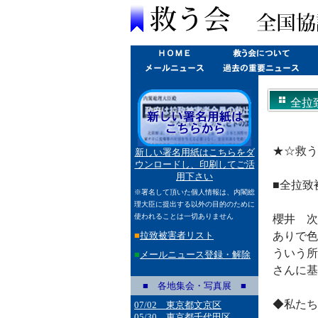
全拉
★☆救う
新しい署名用紙はこちらをダ
ウンロードし、印刷してご活
用下さい
■全拉致
※署名して頂いた個人情報は、内閣総
理大臣に提出する以外の目的のために
使われることは一切ありません
櫻井 次
■
拉致被害者リスト
ありで色
ういう所
■
メールニュース登録・解除
さんに基
■ 各地集会・写真展 ■
◆私たち
07/02 東京都文京区
05/30 東京都千代田区