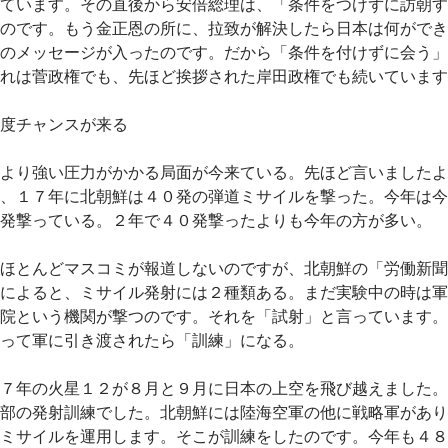
ています。その直後から安倍総理は、「条件をつけずに訪朝す
のです。もう金正恩の所に、拉致が解決したら日本は何ができ
のメッセージが入ったのです。だから「条件を付けずに会う」
れは菅政権でも、先ほど挨拶された岸田政権でも続いています
度チャンスが来る
より強い圧力がかかる局面が今来ている。先ほど言いましたよ
、１７年に北朝鮮は４０発の弾道ミサイルを撃った。今年は今
発撃っている。２年で４０発撃ったよりも今年の方が多い。
ほとんどマスコミが報道しないのですが、北朝鮮の「労働新聞
によると、ミサイル発射には２種類ある。まだ実験中の時は軍
院という機関が撃つのです。それを「試射」と言っています。
って軍に引き渡されたら「訓練」になる。
７年の火星１２が８月と９月に日本の上空を飛び越えました。
部の発射訓練でした。北朝鮮には陸海空軍の他に戦略軍があり
ミサイルを運用します。そこが訓練をしたのです。今年も４８