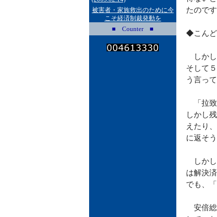
たのです
被害者・家族救出のために今
こそ経済制裁発動を
■ Counter ■
◆こんど
しかし
そして５
う言って
「拉致
しかし残
えたり、
に返そう
しかし
は解決済
でも、「
安倍総