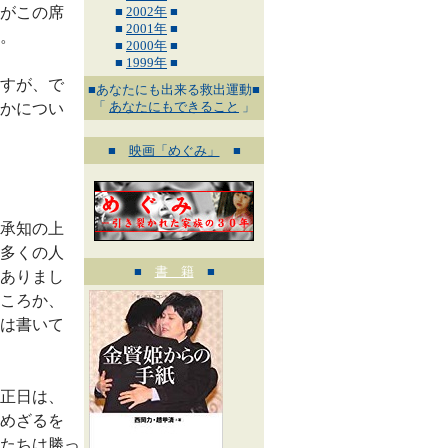
がこの席
■
2002年
■
■
2001年
■
。
■
2000年
■
■
1999年
■
すが、で
■あなたにも出来る救出運動■
「
あなたにもできること
」
かについ
■
映画「めぐみ」
■
承知の上
多くの人
■
書 籍
■
ありまし
ころか、
は書いて
正日は、
めざるを
たちは勝っ