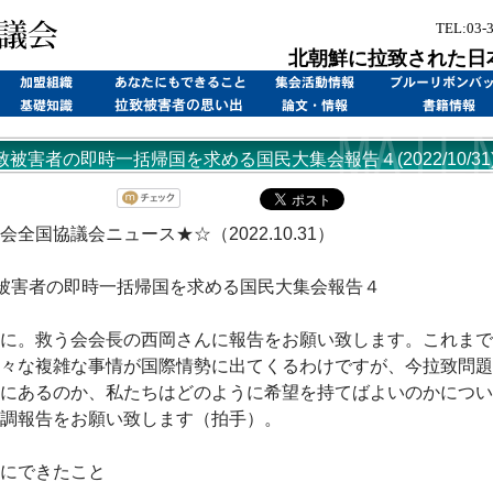
TEL:03-
北朝鮮に拉致された日
致被害者の即時一括帰国を求める国民大集会報告４(2022/10/31
会全国協議会ニュース★☆（2022.10.31）
被害者の即時一括帰国を求める国民大集会報告４
に。救う会会長の西岡さんに報告をお願い致します。これまで
々な複雑な事情が国際情勢に出てくるわけですが、今拉致問題
にあるのか、私たちはどのように希望を持てばよいのかについ
調報告をお願い致します（拍手）。
にできたこと