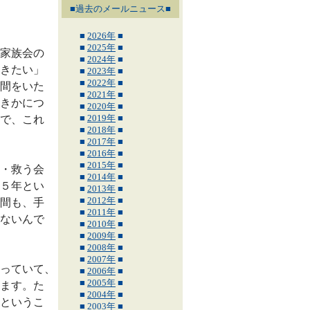
■過去のメールニュース■
■
2026年
■
■
2025年
■
家族会の
■
2024年
■
きたい」
■
2023年
■
■
2022年
■
間をいた
■
2021年
■
きかにつ
■
2020年
■
■
2019年
■
で、これ
■
2018年
■
■
2017年
■
■
2016年
■
■
2015年
■
・救う会
■
2014年
■
５年とい
■
2013年
■
■
2012年
■
間も、手
■
2011年
■
ないんで
■
2010年
■
■
2009年
■
■
2008年
■
■
2007年
■
っていて、
■
2006年
■
■
2005年
■
ます。た
■
2004年
■
というこ
■
2003年
■