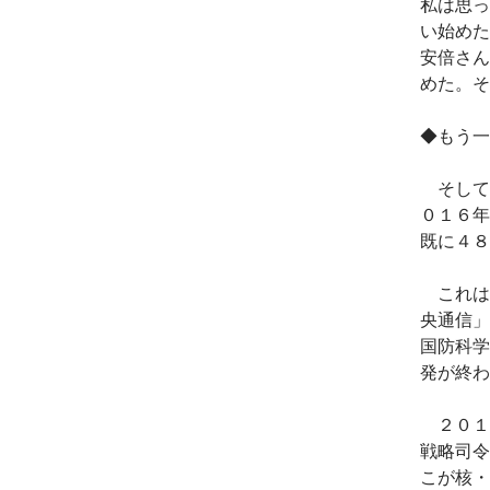
私は思っ
い始めた
安倍さん
めた。そ
◆もう一
そして
０１６年
既に４８
これは
央通信」
国防科学
発が終わ
２０１
戦略司令
こが核・