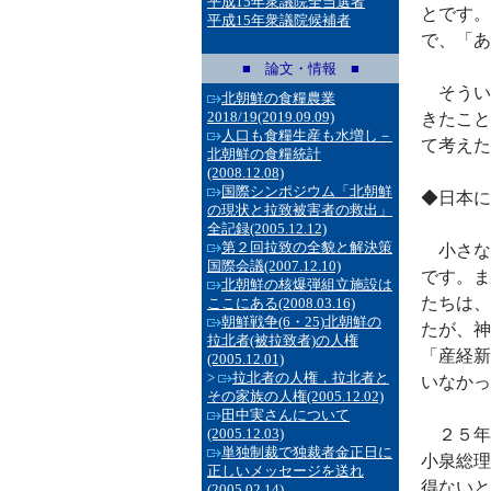
平成15年衆議院全当選者
とです。
平成15年衆議院候補者
で、「あ
■ 論文・情報 ■
そうい
北朝鮮の食糧農業
2018/19
(2019.09.09)
きたこと
人口も食糧生産も水増し－
て考えた
北朝鮮の食糧統計
(2008.12.08)
国際シンポジウム「北朝鮮
◆日本に
の現状と拉致被害者の救出」
全記録
(2005.12.12)
第２回拉致の全貌と解決策
小さな
国際会議
(2007.12.10)
です。ま
北朝鮮の核爆弾組立施設は
たちは、
ここにある
(2008.03.16)
朝鮮戦争(6・25)北朝鮮の
たが、神
拉北者(被拉致者)の人権
「産経新
(2005.12.01)
>
拉北者の人権，拉北者と
いなかっ
その家族の人権
(2005.12.02)
田中実さんについて
(2005.12.03)
２５年
単独制裁で独裁者金正日に
小泉総理
正しいメッセージを送れ
得ないと
(2005.02.14)