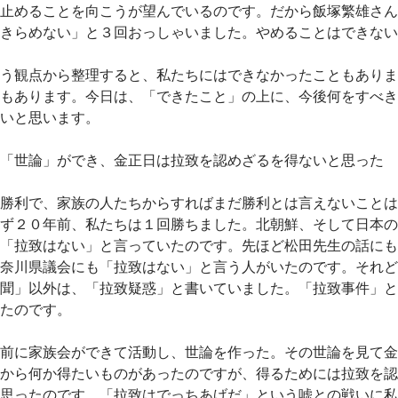
止めることを向こうが望んでいるのです。だから飯塚繁雄さん
きらめない」と３回おっしゃいました。やめることはできない
う観点から整理すると、私たちにはできなかったこともありま
もあります。今日は、「できたこと」の上に、今後何をすべき
いと思います。
「世論」ができ、金正日は拉致を認めざるを得ないと思った
勝利で、家族の人たちからすればまだ勝利とは言えないことは
ず２０年前、私たちは１回勝ちました。北朝鮮、そして日本の
「拉致はない」と言っていたのです。先ほど松田先生の話にも
奈川県議会にも「拉致はない」と言う人がいたのです。それど
聞」以外は、「拉致疑惑」と書いていました。「拉致事件」と
たのです。
前に家族会ができて活動し、世論を作った。その世論を見て金
から何か得たいものがあったのですが、得るためには拉致を認
思ったのです。「拉致はでっちあげだ」という嘘との戦いに私