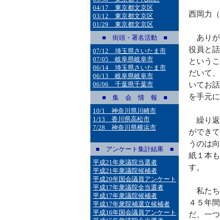
04/17 東京都文京区
西岡力（
03/12 東京都文京区
01/29 東京都文京区
ありが
■ 街頭・署名活動 ■
役員と話
07/12 埼玉県さいたま市
07/05 岐阜県岐阜市
というこ
06/14 埼玉県さいたま市
だいて、
06/13 岐阜県岐阜市
06/06 千葉県千葉市
いてお話
を手元に
■ 集 会 情 報 ■
10/1 神奈川県川崎市
1/13 香川県高松市
繰り返
7/28 神奈川県横浜市
ができて
うのは向
■ アンケート集計結果 ■
紙１本も
平成21年衆議院当選者
す。
平成21年衆議院候補者
平成20年国会議員アンケート
平成17年衆議院全当選者
私たち
平成17年衆議院候補者
４５年間
平成17年衆院補選立候補者
平成16年国会議員アンケート
だ、一つ