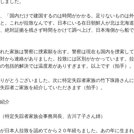
しました。
、「国内だけで建国するのは時間がかかる。足りないものは外
と。これが拉致なんです。日本にいる在日朝鮮人が北は北海道
、絶対証拠を残さず時間をかけて調べ上げ、日本海側から船で
れた家族は警察に捜索願を出す。警察は現在も国内を捜索して
対から連絡がありました。拉致には区別がかかっています。拉
の包括的解決では温度差がありすぎます。以上です（拍手）。
りがとうございました。次に特定失踪者家族の竹下珠路さんに
失踪者ご家族を紹介していただきます（拍手）。
紹介
（特定失踪者家族会事務局長、古川了子さん姉）
が日本人拉致を認めてから２０年経ちました。あの年に生まれ