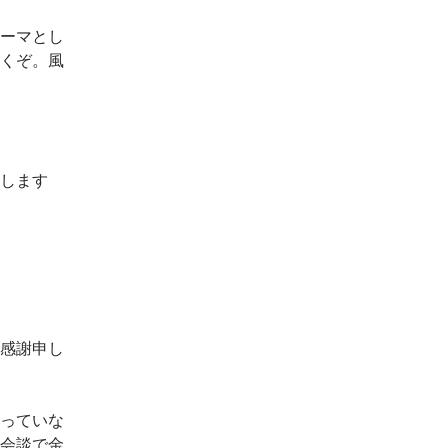
ーマとし
くぞ。風
します
感謝申し
っていな
会談で金