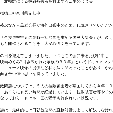
（北朝鮮による拉致被害者を救出する知事の会会長）
橋聡士神奈川県副知事
残念ながら黒岩会長が海外出張中のため、代読させていただき
「全拉致被害者の即時一括帰国を求める国民大集会」が、多く
もと開催されることを、大変心強く思っています。
の日を迎えてしまいました。いつもこの会に来るたびに申し上
映画めぐみ?引き裂かれた家族の３０年」というドキュメンタ
、ニュース映像の提供など私は深く関わったことがあり、かね
向き合い強い思いを持っていました。
致問題については、５人の拉致被害者が帰国してから今年１０
、あまりにも長い時間が経過しています。拉致被害者等やその
なっており、もはや一国の猶予も許されない状況です。
題は、最終的には日朝首脳間の直接対話によって解決しなけれ