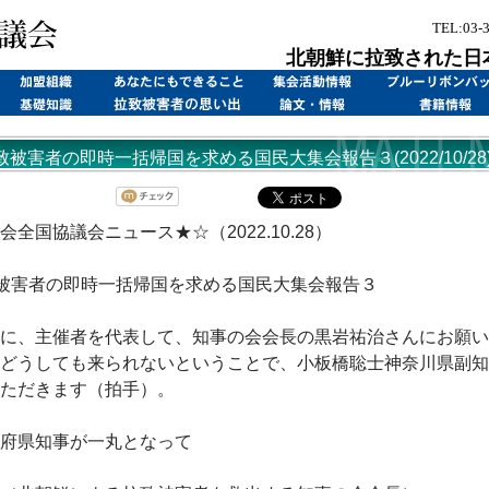
TEL:03-
北朝鮮に拉致された日
致被害者の即時一括帰国を求める国民大集会報告３(2022/10/28
会全国協議会ニュース★☆（2022.10.28）
被害者の即時一括帰国を求める国民大集会報告３
に、主催者を代表して、知事の会会長の黒岩祐治さんにお願い
どうしても来られないということで、小板橋聡士神奈川県副知
ただきます（拍手）。
府県知事が一丸となって