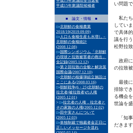
平成15年衆議院全当選者
い問題で
平成15年衆議院候補者
私たち
■ 論文・情報 ■
していま
北朝鮮の食糧農業
2018/19
(2019.09.09)
で具体的
人口も食糧生産も水増し－
議を行う
北朝鮮の食糧統計
松野拉致
(2008.12.08)
国際シンポジウム「北朝鮮
の現状と拉致被害者の救出」
政府に
全記録
(2005.12.12)
第２回拉致の全貌と解決策
の拉致被
国際会議
(2007.12.10)
北朝鮮の核爆弾組立施設は
最後に
ここにある
(2008.03.16)
朝鮮戦争(6・25)北朝鮮の
排除でき
拉北者(被拉致者)の人権
る機会を
(2005.12.01)
>
拉北者の人権，拉北者と
世論を盛
その家族の人権
(2005.12.02)
田中実さんについて
(2005.12.03)
「知事
単独制裁で独裁者金正日に
だきます
正しいメッセージを送れ
(2005.02.14)