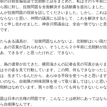
前の日朝首脳会談で北朝鮮と話をまとめた。私はその５年前に
ら国に対し、拉致問題を全面解決する請願書を提出しました。
んが拉致問題の現状を話してくださいました。しかし、これは
ならないと思い、仲間の議員にも話をして、これを解決するた
うと申し合わせました。神奈川県議会は、全会一致でないと意
です。
たらある議員が、「拉致問題なんかないよ。北朝鮮はいい国だ
。あの言葉が忘れられない。そうしたら２０年前に北朝鮮が拉
あ、できるぞ」と思ったけれど、できない。
、偽の遺骨が出てきた。横田滋さんの記者会見の写真がありま
はその姿を見て行動しています。この間、何もできなかったじ
は、生きているんだから、あらゆる手段を使うべきと思います
いのなら、自衛隊の特殊部隊を使って取り返してほしいと思い
朝鮮はなめています。我々が怒っていても何もできないじゃな
題は日本の主権の問題です。こんなことは絶対にあってはなら
ら自衛隊なんです。