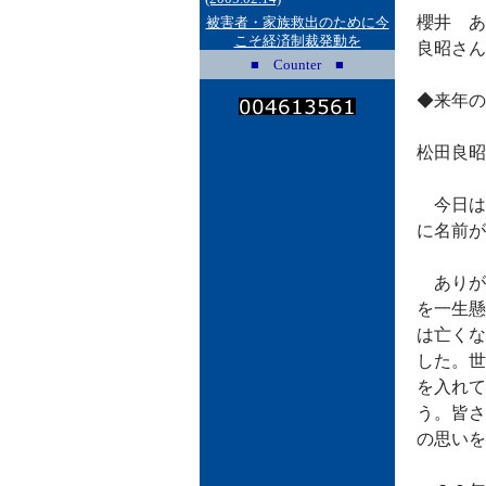
櫻井 あ
被害者・家族救出のために今
こそ経済制裁発動を
良昭さん
■ Counter ■
◆来年の
松田良昭
今日は
に名前が
ありが
を一生懸
は亡くな
した。世
を入れて
う。皆さ
の思いを