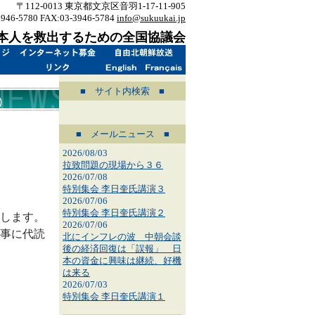
〒112-0013 東京都文京区音羽1-17-11-905
3946-5780 FAX:03-3946-5784
info@sukuukai.jp
本人を救出するための全国協議会
■ サイト内検索 ■
)
■ メールニュース ■
2026/08/03
拉致問題の現場から３６
2026/07/08
特別集会 李日奎氏講演３
2026/07/06
特別集会 李日奎氏講演２
します。
2026/07/06
事に代読
北にインフレの波 中朝会談
後の経済回復は「誤報」 日
本の資金に興味は継続、好機
は来る
2026/07/03
特別集会 李日奎氏講演１