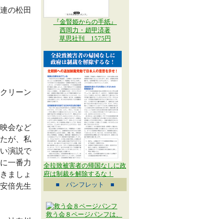
連の松田
『金賢姫からの手紙』
西岡力・趙甲済著
草思社刊 1575円
クリーン
映会など
たが、私
い演説で
に一番力
全拉致被害者の帰国なしに政
きましょ
府は制裁を解除するな！
■ パンフレット ■
安倍先生
救う会８ページパンフは、