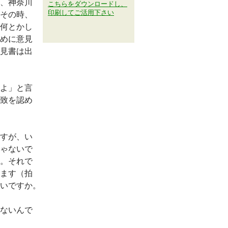
、神奈川
こちらをダウンロードし、
印刷してご活用下さい
その時、
何とかし
めに意見
見書は出
よ」と言
致を認め
すが、い
ゃないで
。それで
ます（拍
いですか。
ないんで