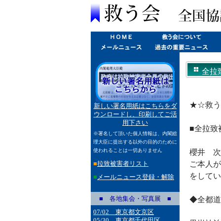
全拉
★☆救う
新しい署名用紙はこちらをダ
ウンロードし、印刷してご活
用下さい
■全拉致
※署名して頂いた個人情報は、内閣総
理大臣に提出する以外の目的のために
使われることは一切ありません
櫻井 次
■
拉致被害者リスト
ご本人が
をしてい
■
メールニュース登録・解除
■ 各地集会・写真展 ■
◆全都道
07/02 東京都文京区
05/30 東京都千代田区