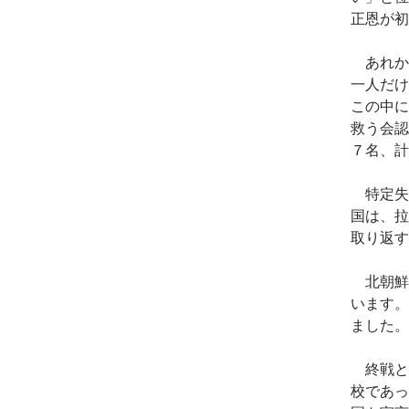
正恩が初
あれか
一人だけ
この中に
救う会認
７名、計
特定失
国は、拉
取り返す
北朝鮮
います。
ました。
終戦と
校であっ