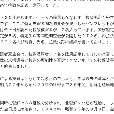
めて拉致を認め、謝罪しました。
ら２０年経ちますが、一人の帰還もかなわず、拉致認定も松本
です。ここに特定失踪者問題調査会が発行したパンフレットが
は金正日が認めた拉致被害者が１２名入っています。警察鑑定
定が５名、特定失踪者問題調査会が公開した２７２名、内拉致
２９１名の顔写真、氏名、拉致失踪の経緯が書いてあります。
踪者家族会は、拉致濃厚者７７名を政府認定してほしいと言っ
致の未帰還者と拉致の可能性を否定できないすべての拉致被害
と約束しました。
による拉致はどうして起きたのでしょう。国は過去の清算とだ
明治２２年から昭和２０年の終戦まで３５年間、朝鮮を植民地
同時に朝鮮は３８度線で分断され、北朝鮮をソ連が統治し、ソ
た金日成に統治させ、１９４８年、昭和２３年の９月９日、金