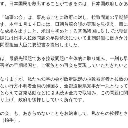
す。日本国民を救出することができるのは、日本国政府しかあ
「知事の会」は、事あるごとに政府に対し、拉致問題の早期解
す。本年１月１４日には、日朝首脳会談の実現を見据え、目に
な成果を出すこと、米国を初めとする関係諸国に対して北朝鮮
際には日本人拉致問題の早期解決について北朝鮮側に働きかけ
問題担当大臣に要望書を提出しました。
は、最優先課題である拉致問題に主体的に取り組み、一刻も早
害者の早期帰国と、ご家族との再会を実現していただきたいと
なりますが、私たち知事の会が政府認定の拉致被害者と拉致の
ない行方不明者全員の帰国を、全都道府県知事が一丸となって
とらえて啓発活動などに引き続き全力で取組み、この問題に関
り上げ、政府を後押ししていく所存です。
の会」も、あきらめないことをお約束して、私からの挨拶とさ
（拍手）。