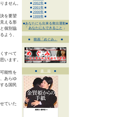
りません。
■
2002年
■
■
2001年
■
■
2000年
■
決を要望
■
1999年
■
見える形
■あなたにも出来る救出運動■
「
あなたにもできること
」
と個別協
るよう、
■
映画「めぐみ」
■
くすべて
思います。
■
書 籍
■
可能性を
、あらゆ
する国民
せていた