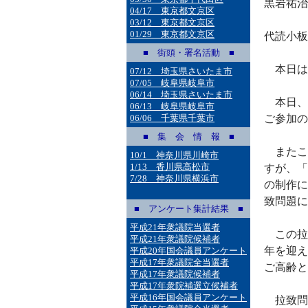
黒岩祐治
04/17 東京都文京区
03/12 東京都文京区
01/29 東京都文京区
代読小板
■ 街頭・署名活動 ■
本日は
07/12 埼玉県さいたま市
07/05 岐阜県岐阜市
06/14 埼玉県さいたま市
本日、
06/13 岐阜県岐阜市
06/06 千葉県千葉市
ご参加の
■ 集 会 情 報 ■
またこ
10/1 神奈川県川崎市
1/13 香川県高松市
すが、「
7/28 神奈川県横浜市
の制作に
致問題に
■ アンケート集計結果 ■
平成21年衆議院当選者
この拉
平成21年衆議院候補者
年を迎え
平成20年国会議員アンケート
平成17年衆議院全当選者
ご高齢と
平成17年衆議院候補者
平成17年衆院補選立候補者
平成16年国会議員アンケート
拉致問