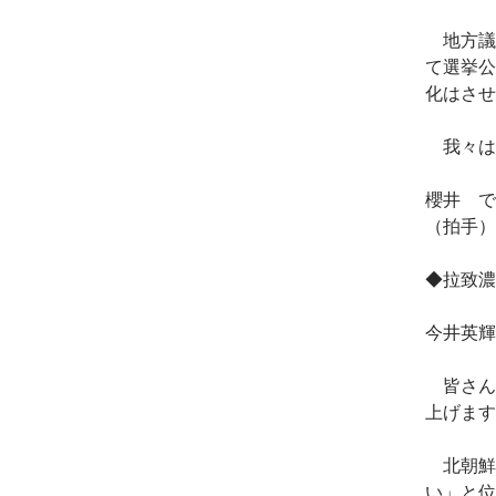
地方議
て選挙公
化はさせ
我々は
櫻井 で
（拍手）
◆拉致濃
今井英輝
皆さん
上げます
北朝鮮
い」と位