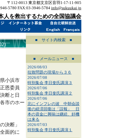
〒112-0013 東京都文京区音羽1-17-11-905
3946-5780 FAX:03-3946-5784
info@sukuukai.jp
本人を救出するための全国協議会
■ サイト内検索 ■
2)
■ メールニュース ■
2026/08/03
拉致問題の現場から３６
2026/07/08
県小浜市
特別集会 李日奎氏講演３
正恩委員
2026/07/06
特別集会 李日奎氏講演２
決断と日
2026/07/06
各市のホー
北にインフレの波 中朝会談
後の経済回復は「誤報」 日
本の資金に興味は継続、好機
は来る
の決断」
2026/07/03
特別集会 李日奎氏講演１
全面的に