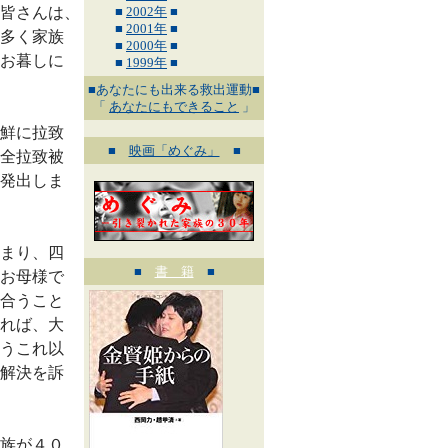
皆さんは、
■
2002年
■
■
2001年
■
多く家族
■
2000年
■
お暮しに
■
1999年
■
■あなたにも出来る救出運動■
「
あなたにもできること
」
鮮に拉致
■
映画「めぐみ」
■
全拉致被
発出しま
まり、四
■
書 籍
■
お母様で
合うこと
れば、大
うこれ以
解決を訴
族が４０