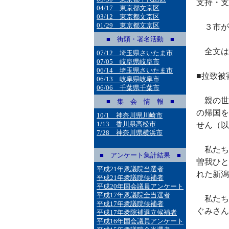
支持・支
04/17 東京都文京区
03/12 東京都文京区
01/29 東京都文京区
３市が
■ 街頭・署名活動 ■
全文は
07/12 埼玉県さいたま市
07/05 岐阜県岐阜市
06/14 埼玉県さいたま市
■拉致被
06/13 岐阜県岐阜市
06/06 千葉県千葉市
親の世
■ 集 会 情 報 ■
の帰国を
10/1 神奈川県川崎市
1/13 香川県高松市
せん（以
7/28 神奈川県横浜市
私たち
■ アンケート集計結果 ■
曽我ひと
平成21年衆議院当選者
れた新潟
平成21年衆議院候補者
平成20年国会議員アンケート
平成17年衆議院全当選者
私たち
平成17年衆議院候補者
ぐみさん
平成17年衆院補選立候補者
平成16年国会議員アンケート