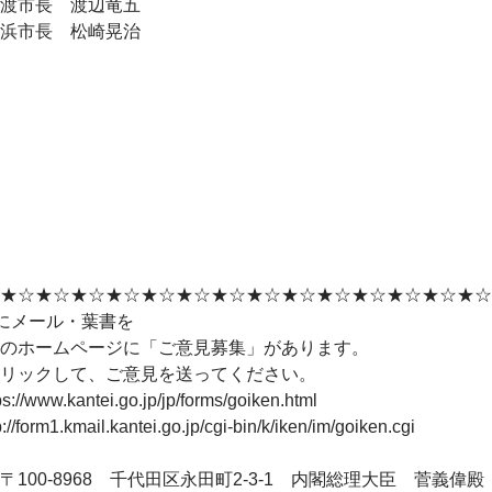
渡市長 渡辺竜五
浜市長 松崎晃治
★☆★☆★☆★☆★☆★☆★☆★☆★☆★☆★☆★☆★☆★☆
にメール・葉書を
のホームページに「ご意見募集」があります。
リックして、ご意見を送ってください。
s://www.kantei.go.jp/jp/forms/goiken.html
//form1.kmail.kantei.go.jp/cgi-bin/k/iken/im/goiken.cgi
〒100-8968 千代田区永田町2-3-1 内閣総理大臣 菅義偉殿