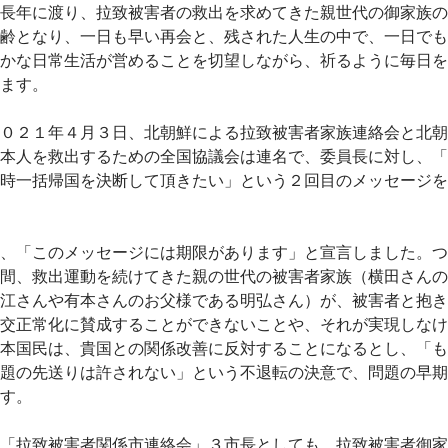
長年に渡り、拉致被害者の救出を求めてきた親世代の御家族の
齢となり、一日も早い再会と、残された人生の中で、一日でも
かな日常生活が営めることを切望しながら、祈るように毎日を
ます。
０２１年４月３日、北朝鮮による拉致被害者家族連絡会と北朝
本人を救出するための全国協議会は連名で、委員長に対し、「
時一括帰国を決断して頂きたい」という２回目のメッセージを
、「このメッセージには期限があります」と宣言しました。つ
間、救出運動を続けてきた親の世代の被害者家族（横田さんの
江さんや有本さんのお父様である明弘さん）が、被害者と抱き
交正常化に賛成することができないことや、それが実現しなけ
本国民は、貴国との関係改善に反対することになるとし、「も
題の先送りは許されない」という不退転の決意で、問題の早期
す。
「拉致被害者関係市連絡会」３市長としても、拉致被害者御家