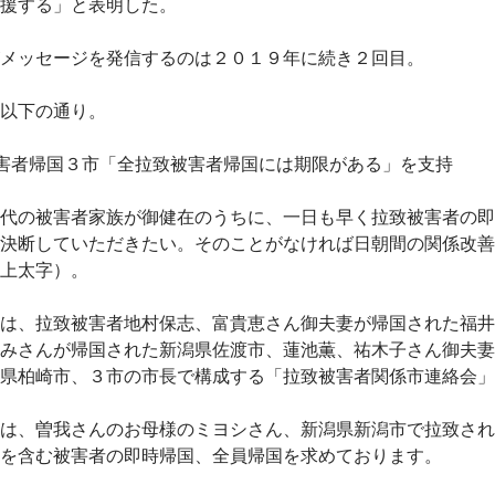
援する」と表明した。
メッセージを発信するのは２０１９年に続き２回目。
以下の通り。
害者帰国３市「全拉致被害者帰国には期限がある」を支持
代の被害者家族が御健在のうちに、一日も早く拉致被害者の即
決断していただきたい。そのことがなければ日朝間の関係改善
上太字）。
は、拉致被害者地村保志、富貴恵さん御夫妻が帰国された福井
みさんが帰国された新潟県佐渡市、蓮池薫、祐木子さん御夫妻
県柏崎市、３市の市長で構成する「拉致被害者関係市連絡会」
は、曽我さんのお母様のミヨシさん、新潟県新潟市で拉致され
を含む被害者の即時帰国、全員帰国を求めております。