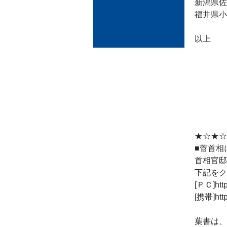
新潟県佐
福井県小
以上
★☆★☆
■菅首相
首相官邸
下記をク
[ＰＣ]http
[携帯]http:
葉書は、