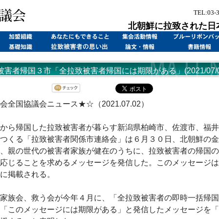
TEL:03-
北朝鮮に拉致された日
被害者帰国３市「全拉致被害者帰国には期限がある」(2021/07/0
会全国協議会ニュース★☆（2021.07.02）
から帰国した拉致被害者が暮らす新潟県柏崎市、佐渡市、福井
つくる「拉致被害者関係市連絡会」は６月３０日、北朝鮮の金
、親の世代の被害者家族が健在のうちに、拉致被害者の帰国の
応じることを求めるメッセージを発信した。このメッセージは
に掲載される。
家族会、救う会が今年４月に、「全拉致被害者の即時一括帰国
「このメッセージには期限がある」と発信したメッセージを「