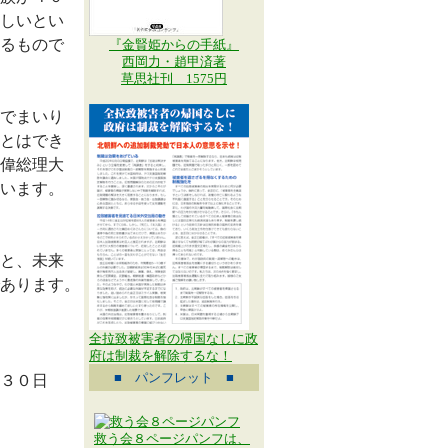
しいとい
るもので
『金賢姫からの手紙』
西岡力・趙甲済著
草思社刊 1575円
でまいり
とはでき
偉総理大
います。
と、未来
あります。
全拉致被害者の帰国なしに政
府は制裁を解除するな！
■ パンフレット ■
日
救う会８ページパンフは、