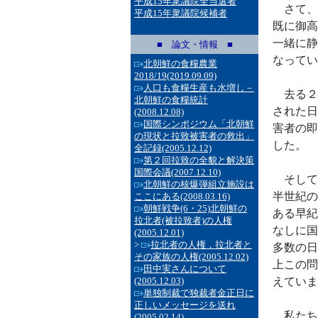
平成15年衆議院全当選者
さて、
平成15年衆議院候補者
既に御高
一緒に静
■ 論文・情報 ■
なってい
北朝鮮の食糧農業
2018/19
(2019.09.09)
人口も食糧生産も水増し－
去る２
北朝鮮の食糧統計
された日
(2008.12.08)
国際シンポジウム「北朝鮮
害者の即
の現状と拉致被害者の救出」
した。
全記録
(2005.12.12)
第２回拉致の全貌と解決策
国際会議
(2007.12.10)
そして
北朝鮮の核爆弾組立施設は
半世紀の
ここにある
(2008.03.16)
朝鮮戦争(6・25)北朝鮮の
ある早紀
拉北者(被拉致者)の人権
なしに国
(2005.12.01)
>
拉北者の人権，拉北者と
多数の日
その家族の人権
(2005.12.02)
上この問
田中実さんについて
(2005.12.03)
えていま
単独制裁で独裁者金正日に
正しいメッセージを送れ
私たち
(2005.02.14)