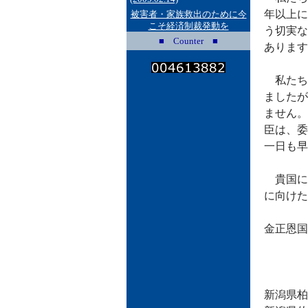
年以上に
被害者・家族救出のために今
こそ経済制裁発動を
う切実な
■ Counter ■
あります
私たち
ましたが
ません。
臣は、委
一日も早
貴国に
に向けた
金正恩国
２
新潟県柏