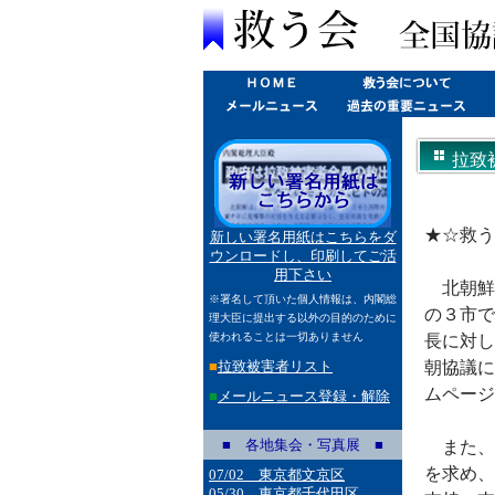
拉致
★☆救う
新しい署名用紙はこちらをダ
ウンロードし、印刷してご活
用下さい
北朝鮮
※署名して頂いた個人情報は、内閣総
の３市で
理大臣に提出する以外の目的のために
使われることは一切ありません
長に対し
■
拉致被害者リスト
朝協議に
ムページ
■
メールニュース登録・解除
■ 各地集会・写真展 ■
また、
を求め、
07/02 東京都文京区
05/30 東京都千代田区