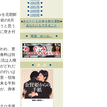
■
2002年
■
■
2001年
■
■
2000年
■
みを北朝鮮
■
1999年
■
前の6月
■あなたにも出来る救出運動■
「
あなたにもできること
」
うと思う
に突き付
■
映画「めぐみ」
■
われ、更
食料は恒
生活は人権
■
書 籍
■
がどれだ
の行いは
害・領海
来る平和
が、身体
テロ支援