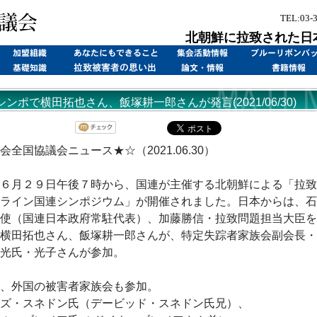
TEL:03-
北朝鮮に拉致された日
シンポで横田拓也さん、飯塚耕一郎さんが発言(2021/06/30)
会全国協議会ニュース★☆（2021.06.30）
６月２９日午後７時から、国連が主催する北朝鮮による「拉致
ライン国連シンポジウム」が開催されました。日本からは、石
使（国連日本政府常駐代表）、加藤勝信・拉致問題担当大臣を
横田拓也さん、飯塚耕一郎さんが、特定失踪者家族会副会長・
光氏・光子さんが参加。
、外国の被害者家族会も参加。
ズ・スネドン氏（デービッド・スネドン氏兄）、