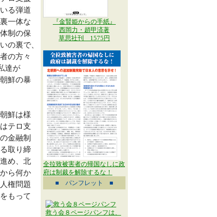
いる弾道
裏一体な
『金賢姫からの手紙』
西岡力・趙甲済著
体制の保
草思社刊 1575円
いの裏で、
者の方々
私達が
朝鮮の暴
朝鮮は様
はテロ支
の金融制
る取り締
進め、北
全拉致被害者の帰国なしに政
から何か
府は制裁を解除するな！
■ パンフレット ■
人権問題
をもって
救う会８ページパンフは、