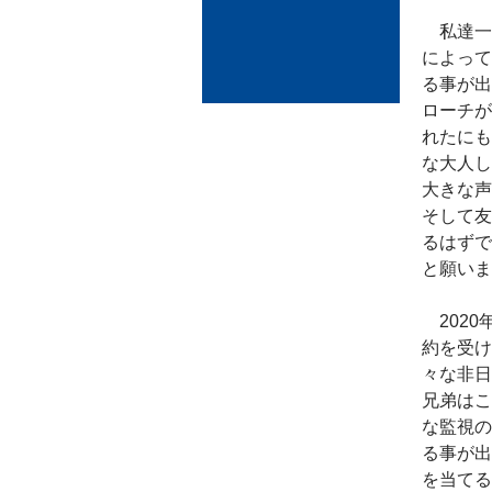
私達一
によって
る事が出
ローチが
れたにも
な大人し
大きな声
そして友
るはずで
と願いま
2020
約を受け
々な非日
兄弟はこ
な監視の
る事が出
を当てる