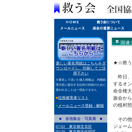
国連
★☆救う
新しい署名用紙はこちらをダ
ウンロードし、印刷してご活
用下さい
昨日、
※署名して頂いた個人情報は、内閣総
するオン
理大臣に提出する以外の目的のために
使われることは一切ありません
命全権大
■
拉致被害者リスト
族会から
の植村照
■
メールニュース登録・解除
■ 各地集会・写真展 ■
その他
ジェーム
07/02 東京都文京区
05/30 東京都千代田区