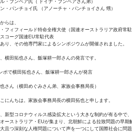
ル・ブンベア氏（ ドイナ・ブンベアさん弟）
ン・パンチョイ氏 （アノーチャ・パンチョイさん 甥）
からは、
・フィフィールド特命全権大使（国連オーストラリア政府常駐
スコーグ国連EU常駐代表
あり、その他専門家によるシンポジウムが開催されました。
、横田拓也さん、飯塚耕一郎さんの発言です。
ンポで横田拓也さん、飯塚耕一郎さんが発言
也さん（横田めぐみさん弟、家族会事務局長）
こにんちは。家族会事務局長の横田拓也と申します。
、新型コロナウィルス感染拡大という大きな制約が有る中で、
オーストラリア・EUが集まり、北朝鮮による拉致問題の早期
大且つ深刻な人権問題について声を一つにして国際社会に問題