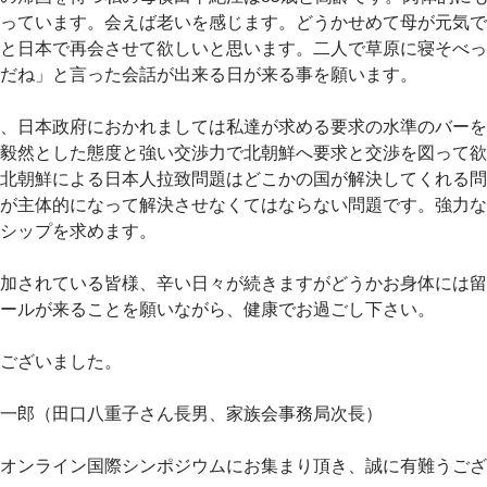
っています。会えば老いを感じます。どうかせめて母が元気で
と日本で再会させて欲しいと思います。二人で草原に寝そべっ
だね」と言った会話が出来る日が来る事を願います。
、日本政府におかれましては私達が求める要求の水準のバーを
毅然とした態度と強い交渉力で北朝鮮へ要求と交渉を図って欲
北朝鮮による日本人拉致問題はどこかの国が解決してくれる問
が主体的になって解決させなくてはならない問題です。強力な
シップを求めます。
加されている皆様、辛い日々が続きますがどうかお身体には留
ールが来ることを願いながら、健康でお過ごし下さい。
ございました。
一郎（田口八重子さん長男、家族会事務局次長）
オンライン国際シンポジウムにお集まり頂き、誠に有難うござ