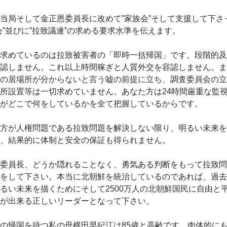
局そして金正恩委員長に改めて”家族会”そして支援して下さ
会”並びに”拉致議連”の求める要求水準を伝えます。
求めているのは拉致被害者の「即時一括帰国」です。段階的及
認しません。これ以上時間稼ぎと人質外交を容認しません。ま
の居場所が分からないと言う嘘の前提に立ち、調査委員会の立
所設置等は一切求めていません。あなた方は24時間厳重な監
がどこで何をしているかを全て把握しているからです。
方が人権問題である拉致問題を解決しない限り、明るい未来を
、結果的に体制と安全の保証も得られません。
委員長、どうか隠れることなく、勇気ある判断をもって拉致問
をして下さい。本当に北朝鮮を統治しているのであれば、過去
るい未来を描くためにそして2500万人の北朝鮮国民に自由と
が出来る正しいリーダーとなって下さい。
の帰国を待つ私の母横田早紀江は85歳と高齢です。肉体的に