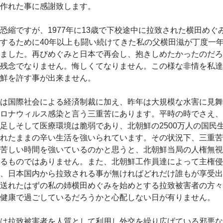
作れた事に感謝致します。
縮ですが、1977年に13歳で下校途中に拉致された横田めぐ
するために40年以上も闘い続けてきた私の父横田滋が丁度一年
ました。再びめぐみと日本で再会し、抱きしめたかったのだろ
残念でなりません。悔しくてなりません。この様な非情を私達
鮮を許す事が出来ません。
は国際社会による経済制裁に加え、昨年は大規模な水害に見舞
ロナウィルス感染と言う三重苦にあります。平時の時でさえ、
足しそして医療環境は脆弱であり、北朝鮮の2500万人の国民
れたままの辛い生活を強いられています。その状況下、三重苦
苦しい時間を強いているのかと思うと、北朝鮮当局の人権無視
るものではありません。また、北朝鮮工作員達によって主権侵
、日本国内から拉致される事が無ければどれだけ誰もが享受出
送れたはずの私の姉横田めぐみを始めとする拉致被害者の方々
健康で過ごしているだろうかと心配しない日が有りません。
は拉致被害者を人質として利用し外交を繰り広げている邪悪な