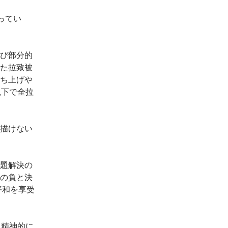
ってい
び部分的
た拉致被
ち上げや
視下で全拉
描けない
題解決の
の負と決
平和を享受
も精神的に