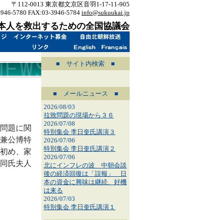
〒112-0013 東京都文京区音羽1-17-11-905
3946-5780 FAX:03-3946-5784
info@sukuukai.jp
本人を救出するための全国協議会
■ サイト内検索 ■
■ メールニュース ■
2026/08/03
拉致問題の現場から３６
2026/07/08
問題に関
特別集会 李日奎氏講演３
兼公博特
2026/07/06
特別集会 李日奎氏講演２
初め、家
2026/07/06
同氏夫人
北にインフレの波 中朝会談
後の経済回復は「誤報」 日
本の資金に興味は継続、好機
は来る
2026/07/03
特別集会 李日奎氏講演１