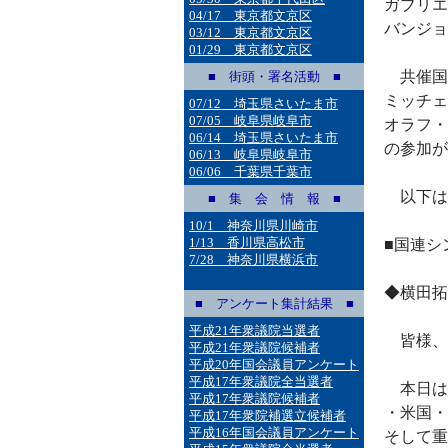
ガブリエ
04/17 東京都文京区
バンジョ
03/12 東京都文京区
01/29 東京都文京区
共催国
■ 街頭・署名活動 ■
ミッチェ
07/12 埼玉県さいたま市
07/05 岐阜県岐阜市
オラフ・
06/14 埼玉県さいたま市
の参加が
06/13 岐阜県岐阜市
06/06 千葉県千葉市
以下は
■ 集 会 情 報 ■
10/1 神奈川県川崎市
1/13 香川県高松市
■国連シ
7/28 神奈川県横浜市
◆横田拓
■ アンケート集計結果 ■
平成21年衆議院当選者
皆様、
平成21年衆議院候補者
平成20年国会議員アンケート
平成17年衆議院全当選者
本日は
平成17年衆議院候補者
・米国・
平成17年衆院補選立候補者
平成16年国会議員アンケート
そして重