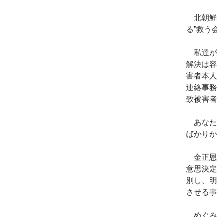
北朝鮮当
る”救う
私達が
解決は容
害者本人
連絡事務
致被害者
あなた
ばかりか
金正恩
意思決定
別し、明
させる事
めぐみ