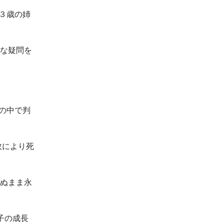
３歳の姉
な疑問を
の中で判
故により死
ぬまま永
子の成長