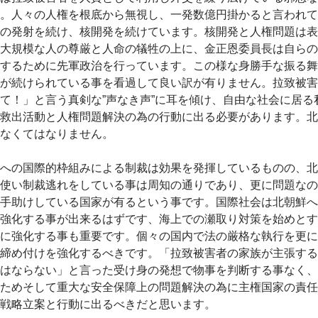
。人々の人権を根底から無視し、一発数億円掛かると言われて
の発射を続け、核開発を続けています。核開発と人権問題は表
大規模な人の尊厳と人命の犠牲の上に、金正恩委員長は自らの
するために先軍政治を行っています。この様な身勝手な振る舞
が続けられている事を看過して良い訳が有りません。拉致被害
て！」と言う真剣な”声なき声”に耳を傾け、自由な社会に居る
救出活動と人権問題解決の為の行動に出る必要があります。北
なくてはなりません。
への国際的枠組みによる制裁は効果を発揮しているものの、北
使い制裁逃れをしている事は周知の通りであり、更に問題なの
手助けしている国家が有るという事です。国際社会は北朝鮮へ
強化する事が出来るはずです、海上での瀬取り対策を始めとす
に強化する事も重要です。個々の国内で法の厳格な執行を更に
締め付けを強化するべきです。「拉致被害者の家族が主張する
はならない」と言った受け身の発想で物事を判断する事なく、
ためそして重大な安全保障上の問題解決の為に主権国家の責任
戦略立案と行動に出るべきだと思います。