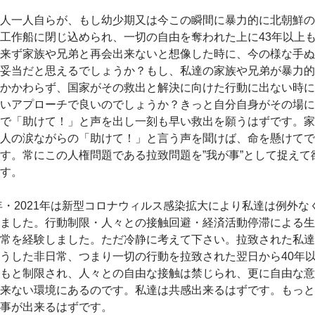
人一人自らが、もし幼少期又は今この瞬間に暴力的に北朝鮮の
工作船に閉じ込められ、一切の自由を奪われた上に43年以上
来ず家族や兄弟と再会出来ないと想像した時に、今の様な手ぬ
妥当だと思えるでしょうか？もし、私達の家族や兄弟が暴力的
かかわらず、国家がその救出と解決に向けた行動に出ない時に
いアプローチで良いのでしょうか？きっと自分自身がその場に
で「助けて！」と声を出し一刻も早い救出を願うはずです。家
人の涙ながらの「助けて！」と言う声を聞けば、命を懸けてで
す。常にこの人権問題である拉致問題を”我が事”として捉えて
す。
年・2021年は新型コロナウィルス感染拡大により私達は例外な
ました。行動制限・人々との接触回避・経済活動停滞による生
常を経験しました。ただ冷静に考えて下さい。拉致された私達
うした非日常、つまり一切の行動を拉致された翌日から40年
もと制限され、人々との自由な接触は禁じられ、更に自由な意
来ない環境にあるのです。私達は共感出来るはずです。もっと
事が出来るはずです。