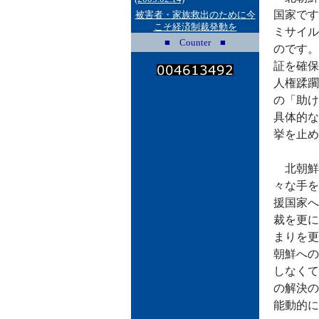
国家です
被害者・家族救出のために今
こそ経済制裁発動を
ミサイル
■ Counter ■
のです。
証を確保
人権蹂躙
の「助け
具体的な
挙を止め
北朝鮮
々な手を
援国家へ
裁を更に
まりを更
朝鮮への
しなくて
の解決の
能動的に