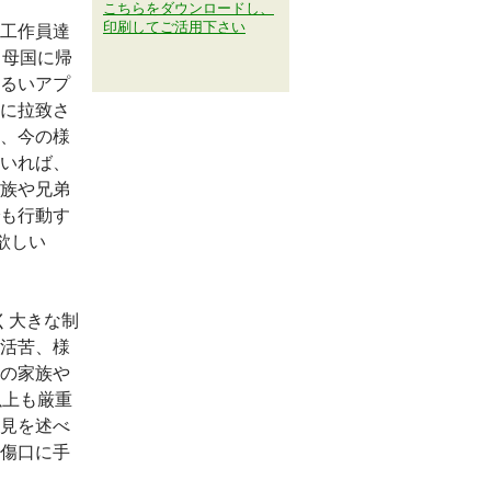
こちらをダウンロードし、
印刷してご活用下さい
工作員達
も母国に帰
るいアプ
に拉致さ
、今の様
いれば、
族や兄弟
も行動す
欲しい
く大きな制
活苦、様
の家族や
以上も厳重
見を述べ
傷口に手