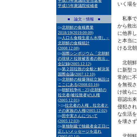
平成15年衆議院全当選者
いく場を
平成15年衆議院候補者
私事で恐
■ 論文・情報 ■
から救出
北朝鮮の食糧農業
2018/19
(2019.09.09)
に他界し
人口も食糧生産も水増し－
と本当に
北朝鮮の食糧統計
ける北朝
(2008.12.08)
国際シンポジウム「北朝鮮
の現状と拉致被害者の救出」
北朝鮮
全記録
(2005.12.12)
第２回拉致の全貌と解決策
に新型コ
国際会議
(2007.12.10)
常的に不
北朝鮮の核爆弾組立施設は
を無視さ
ここにある
(2008.03.16)
朝鮮戦争(6・25)北朝鮮の
け彼らに
拉北者(被拉致者)の人権
容認出来
(2005.12.01)
>
拉北者の人権，拉北者と
侵犯され
その家族の人権
(2005.12.02)
な生活を
田中実さんについて
(2005.12.03)
を壊さず
単独制裁で独裁者金正日に
正しいメッセージを送れ
北朝鮮
(2005.02.14)