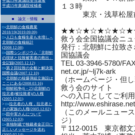
平成15年衆議院全当選者
１３時
平成15年衆議院候補者
東京・浅草松屋前
■ 論文・情報 ■
北朝鮮の食糧農業
★★☆★☆★☆★☆★
2018/19
(2019.09.09)
救う会全国協議会ニュ
人口も食糧生産も水増し－
北朝鮮の食糧統計
発行：北朝鮮に拉致さ
(2008.12.08)
国際シンポジウム「北朝鮮
国協議会
の現状と拉致被害者の救出」
TEL 03-3946-5780/FAX 
全記録
(2005.12.12)
第２回拉致の全貌と解決策
net.or.jp/~lj7k-ark
国際会議
(2007.12.10)
（ホームページ・但し
北朝鮮の核爆弾組立施設は
ここにある
(2008.03.16)
救う会のサイト
朝鮮戦争(6・25)北朝鮮の
拉北者(被拉致者)の人権
への入口としてご利用
(2005.12.01)
http://www.eshirase.ne
>
拉北者の人権，拉北者と
その家族の人権
(2005.12.02)
（このメールニュー
田中実さんについて
ジ）
(2005.12.03)
単独制裁で独裁者金正日に
〒112-0015 東京都
正しいメッセージを送れ
(2005.02.14)