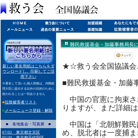
難民救援基金・加藤事務局長について
★☆救う会全国協議会ニュー
新しい署名用紙はこちらをダ
ウンロードし、印刷してご活
用下さい
■難民救援基金・加藤
※署名して頂いた個人情報は、内閣総
理大臣に提出する以外の目的のために
使われることは一切ありません
中国の官憲に拘束さ
■
拉致被害者リスト
りますが、まだ詳細は
■
メールニュース登録・解除
中国は「北朝鮮難民
■ 各地集会・写真展 ■
め、脱北者は一度捕ま
07/02 東京都文京区
05/30 東京都千代田区