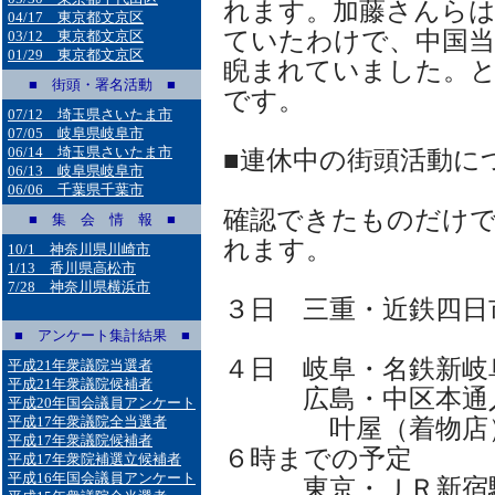
れます。加藤さんら
04/17 東京都文京区
ていたわけで、中国
03/12 東京都文京区
01/29 東京都文京区
睨まれていました。
■ 街頭・署名活動 ■
です。
07/12 埼玉県さいたま市
07/05 岐阜県岐阜市
06/14 埼玉県さいたま市
■連休中の街頭活動に
06/13 岐阜県岐阜市
06/06 千葉県千葉市
確認できたものだけで
■ 集 会 情 報 ■
れます。
10/1 神奈川県川崎市
1/13 香川県高松市
7/28 神奈川県横浜市
３日 三重・近鉄四
■ アンケート集計結果 ■
４日 岐阜・名鉄新岐
平成21年衆議院当選者
平成21年衆議院候補者
広島・中区本通入
平成20年国会議員アンケート
平成17年衆議院全当選者
叶屋（着物店）前
平成17年衆議院候補者
６時までの予定
平成17年衆院補選立候補者
平成16年国会議員アンケート
東京・ＪＲ新宿駅西