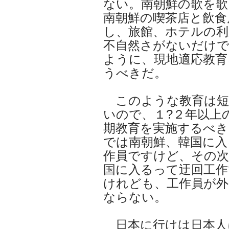
ない。南朝鮮の歌を歌
南朝鮮の喫茶店と飲食
し、旅館、ホテルの利
不自然さがないだけ
ように、現地適応教育
うべきだ。
このような教育は短
いので、１?２年以上
期教育を実施するべ
では南朝鮮、韓国に入
作員ですけど、その次
国に入るって迂回工作
けれども、工作員が外
ならない。
日本に行けは日本人