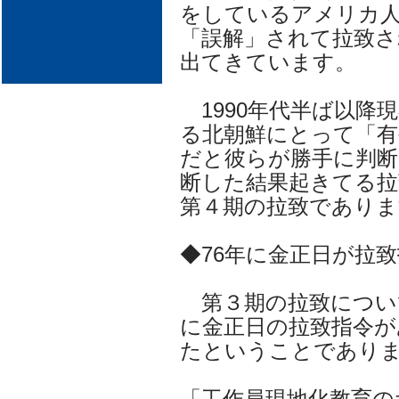
をしているアメリカ
「誤解」されて拉致
出てきています。
1990年代半ば以降
る北朝鮮にとって「有
だと彼らが勝手に判
断した結果起きてる拉
第４期の拉致でありま
◆76年に金正日が拉致
第３期の拉致につい
に金正日の拉致指令が
たということであり
「工作員現地化教育の