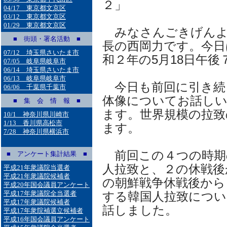
２」
04/17 東京都文京区
03/12 東京都文京区
01/29 東京都文京区
みなさんごきげんよ
■ 街頭・署名活動 ■
長の西岡力です。今日
07/12 埼玉県さいたま市
和２年の5月18日午後
07/05 岐阜県岐阜市
06/14 埼玉県さいたま市
06/13 岐阜県岐阜市
今日も前回に引き続
06/06 千葉県千葉市
体像についてお話し
■ 集 会 情 報 ■
ます。世界規模の拉致
10/1 神奈川県川崎市
1/13 香川県高松市
ます。
7/28 神奈川県横浜市
前回この４つの時期
■ アンケート集計結果 ■
人拉致と、２の休戦後
平成21年衆議院当選者
平成21年衆議院候補者
の朝鮮戦争休戦後から
平成20年国会議員アンケート
平成17年衆議院全当選者
する韓国人拉致につい
平成17年衆議院候補者
話しました。
平成17年衆院補選立候補者
平成16年国会議員アンケート