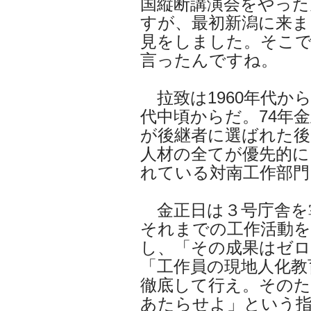
国縦断講演会をやった
すが、最初新潟に来ま
見をしました。そこ
言ったんですね。
拉致は1960年代か
代中頃からだ。74年
が後継者に選ばれた後
人材の全てが優先的に
れている対南工作部門
金正日は３号庁舎を掌
それまでの工作活動を
し、「その成果はゼ
「工作員の現地人化教
徹底して行え。そのた
あたらせよ」という