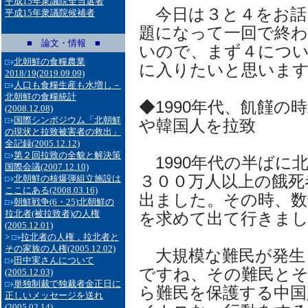
平成15年衆議院全当選者
今日は３と４をお話
平成15年衆議院候補者
題になって一回で終
■ 論文・情報 ■
いので、まず４につ
北朝鮮の食糧農業
に入りたいと思いま
2018/19
(2019.09.09)
人口も食糧生産も水増し－
北朝鮮の食糧統計
◆1990年代、飢饉
(2008.12.08)
国際シンポジウム「北朝鮮
や韓国人を拉致
の現状と拉致被害者の救出」
全記録
(2005.12.12)
第２回拉致の全貌と解決策
1990年代の半ばに
国際会議
(2007.12.10)
３００万人以上の餓死
北朝鮮の核爆弾組立施設は
ここにある
(2008.03.16)
出ました。その時、数
朝鮮戦争(6・25)北朝鮮の
拉北者(被拉致者)の人権
を求めて出て行きま
(2005.12.01)
>
拉北者の人権，拉北者と
その家族の人権
(2005.12.02)
大規模な難民が発生
田中実さんについて
ですね、その難民と
(2005.12.03)
単独制裁で独裁者金正日に
ら難民を保護する中国
正しいメッセージを送れ
(2005.02.14)