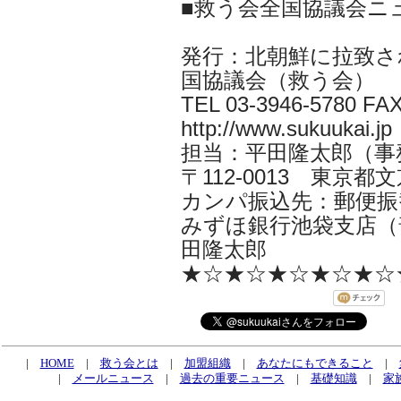
■救う会全国協議会ニ
発行：北朝鮮に拉致さ
国協議会（救う会）
TEL 03-3946-5780 FAX
http://www.sukuukai.jp
担当：平田隆太郎（事務局長 i
〒112-0013 東京都文京
カンパ振込先：郵便振替口
みずほ銀行池袋支店（普
田隆太郎
★☆★☆★☆★☆★☆
|
HOME
|
救う会とは
|
加盟組織
|
あなたにもできること
|
|
メールニュース
|
過去の重要ニュース
|
基礎知識
|
家