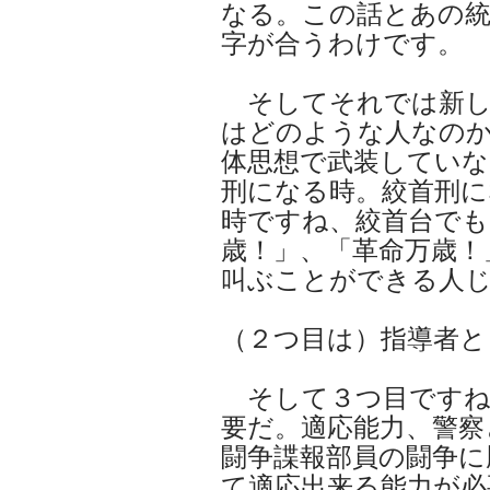
なる。この話とあの統
字が合うわけです。
そしてそれでは新し
はどのような人なの
体思想で武装してい
刑になる時。絞首刑に
時ですね、絞首台でも
歳！」、「革命万歳！
叫ぶことができる人
（２つ目は）指導者と
そして３つ目ですね
要だ。適応能力、警察
闘争諜報部員の闘争に
て適応出来る能力が必