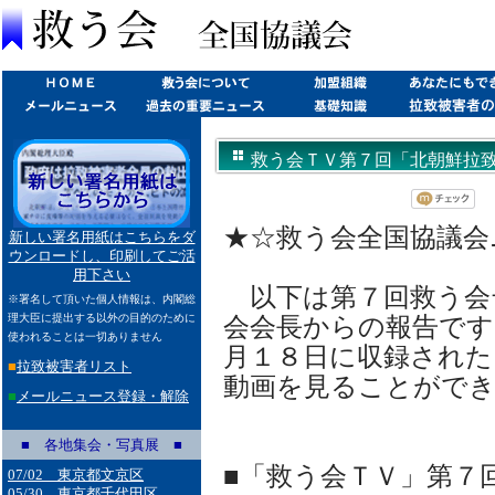
救う会ＴＶ第７回「北朝鮮拉致の全体
★☆救う会全国協議会ニュ
新しい署名用紙はこちらをダ
ウンロードし、印刷してご活
用下さい
以下は第７回救う会
※署名して頂いた個人情報は、内閣総
理大臣に提出する以外の目的のために
会会長からの報告です
使われることは一切ありません
月１８日に収録された
■
拉致被害者リスト
動画を見ることがで
■
メールニュース登録・解除
■ 各地集会・写真展 ■
■「救う会ＴＶ」第７
07/02 東京都文京区
05/30 東京都千代田区