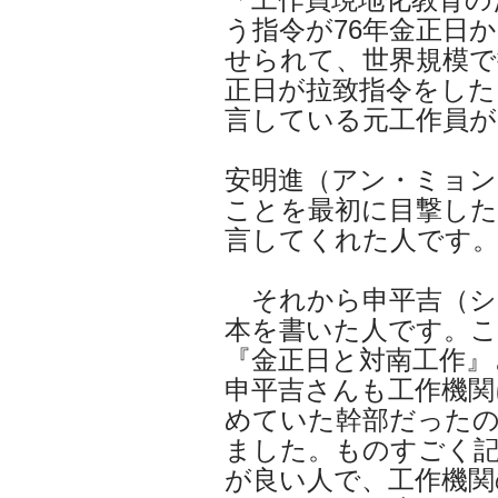
う指令が76年金正日
せられて、世界規模で
正日が拉致指令をした
言している元工作員が
安明進（アン・ミョ
ことを最初に目撃した
言してくれた人です
それから申平吉（シ
本を書いた人です。
『金正日と対南工作』
申平吉さんも工作機関
めていた幹部だったの
ました。ものすごく
が良い人で、工作機