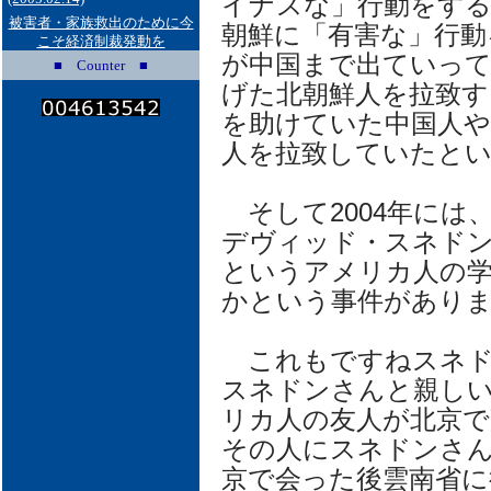
イナスな」行動をする
被害者・家族救出のために今
朝鮮に「有害な」行動
こそ経済制裁発動を
が中国まで出ていって
■ Counter ■
げた北朝鮮人を拉致す
を助けていた中国人や
人を拉致していたと
そして2004年には
デヴィッド・スネド
というアメリカ人の
かという事件があり
これもですねスネド
スネドンさんと親し
リカ人の友人が北京で
その人にスネドンさ
京で会った後雲南省に