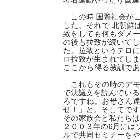
この時 国際社会が
した。それで 北朝鮮
致をしても何もダメー
の後も拉致が続いて
た。拉致というテロ
ロ拉致が生まれてし
ここから得る教訓で
これもその時のデモ
で決議文を読んでい
ろですね。お母さん
せ！」と。そしてで
その家族会と私たち
２００３年の6月には
ルで共同セミナーを