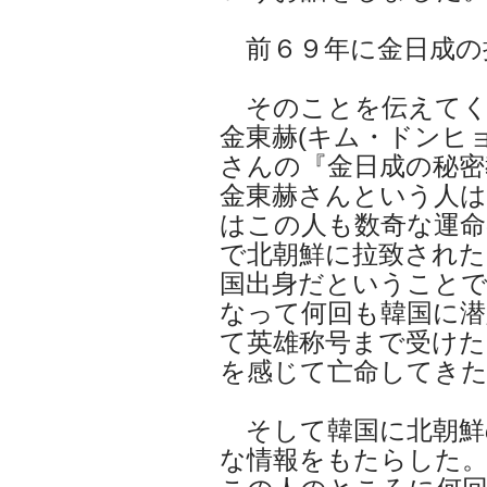
前６９年に金日成の
そのことを伝えてく
金東赫(キム・ドンヒョ
さんの『金日成の秘密
金東赫さんという人は
はこの人も数奇な運命
で北朝鮮に拉致された
国出身だということ
なって何回も韓国に潜
て英雄称号まで受けた
を感じて亡命してき
そして韓国に北朝鮮
な情報をもたらした