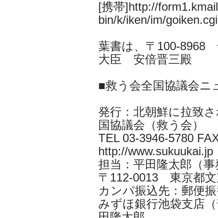
[携帯]http://form1.kmail.
bin/k/iken/im/goiken.cgi
葉書は、〒100-896
大臣 安倍晋三殿
■救う会全国協議会ニ
発行：北朝鮮に拉致さ
国協議会（救う会）
TEL 03-3946-5780 FAX
http://www.sukuukai.jp
担当：平田隆太郎（事務局長 i
〒112-0013 東京都文京
カンパ振込先：郵便振替口
みずほ銀行池袋支店（普
田隆太郎