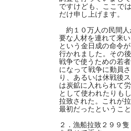
ですけども、ここで
だけ申し上げます。
約１０万人の民間人
要な人材を連れて来い
という金日成の命令
行かれました。その
戦争で使うための若者
になって戦争に動員
り、あるいは休戦後
は炭鉱に入れられて労
として使われたりもし
拉致された。これが拉
最初だったというこ
２．漁船拉致２９９隻