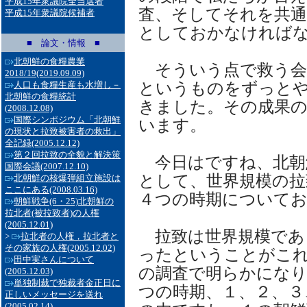
平成15年衆議院全当選者
査、そしてそれを共通
平成15年衆議院候補者
としておかなければ
■ 論文・情報 ■
北朝鮮の食糧農業
そういう点で救う会
2018/19
(2019.09.09)
というものをずっと
人口も食糧生産も水増し－
北朝鮮の食糧統計
きました。その成果
(2008.12.08)
国際シンポジウム「北朝鮮
います。
の現状と拉致被害者の救出」
全記録
(2005.12.12)
第２回拉致の全貌と解決策
今日はですね、北朝
国際会議
(2007.12.10)
として、世界規模の拉
北朝鮮の核爆弾組立施設は
ここにある
(2008.03.16)
４つの時期について
朝鮮戦争(6・25)北朝鮮の
拉北者(被拉致者)の人権
(2005.12.01)
拉致は世界規模であ
>
拉北者の人権，拉北者と
その家族の人権
(2005.12.02)
ったということがこ
田中実さんについて
の調査で明らかになり
(2005.12.03)
単独制裁で独裁者金正日に
つの時期、１、２、３
正しいメッセージを送れ
(2005.02.14)