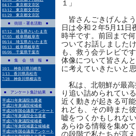
１」
04/17 東京都文京区
03/12 東京都文京区
01/29 東京都文京区
皆さんごきげんよう
■ 街頭・署名活動 ■
日は令和２年5月11日
07/12 埼玉県さいたま市
時半です。前回まで何
07/05 岐阜県岐阜市
06/14 埼玉県さいたま市
ついてお話しました
06/13 岐阜県岐阜市
も、救う会テレビで
06/06 千葉県千葉市
体像について皆さんと
■ 集 会 情 報 ■
に考えていきたいと
10/1 神奈川県川崎市
1/13 香川県高松市
7/28 神奈川県横浜市
私は、北朝鮮が最高
り追い詰められてい
■ アンケート集計結果 ■
近く動きが起きる可
平成21年衆議院当選者
平成21年衆議院候補者
れども、その時また
平成20年国会議員アンケート
平成17年衆議院全当選者
嘘をつくかもしれな
平成17年衆議院候補者
あらゆる情報を集めて
平成17年衆院補選立候補者
平成16年国会議員アンケート
の段階で私たちが言え