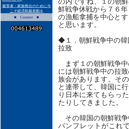
の内ですね、１の朝鮮
被害者・家族救出のために今
鮮戦争休戦から７６年
こそ経済制裁発動を
の漁船拿捕を中心とす
■ Counter ■
と思います。
◆１．朝鮮戦争中の韓
拉致
まず１の朝鮮戦争中
には朝鮮戦争中の拉致
族会があります。そ
と連帯して、韓国に行
り日本に来てもらっ
たりしてきました。
その韓国の朝鮮戦争
パンフレットがこれ