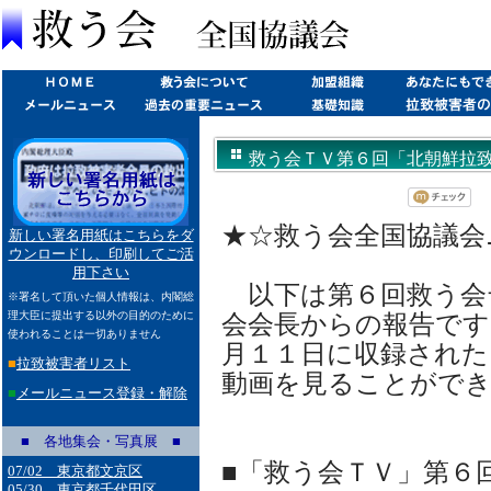
救う会ＴＶ第６回「北朝鮮拉致の全体
★☆救う会全国協議会ニュ
新しい署名用紙はこちらをダ
ウンロードし、印刷してご活
用下さい
以下は第６回救う会
※署名して頂いた個人情報は、内閣総
理大臣に提出する以外の目的のために
会会長からの報告です
使われることは一切ありません
月１１日に収録された
■
拉致被害者リスト
動画を見ることがで
■
メールニュース登録・解除
■ 各地集会・写真展 ■
■「救う会ＴＶ」第６
07/02 東京都文京区
05/30 東京都千代田区