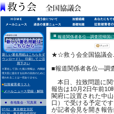
報道関係者各位---調査団帰国に伴う
★☆救う会全国協議会ニュー
新しい署名用紙はこちらをダ
ウンロードし、印刷してご活
用下さい
■報道関係者各位---
※署名して頂いた個人情報は、内閣総
理大臣に提出する以外の目的のために
使われることは一切ありません
本日、拉致問題に関
■
拉致被害者リスト
報告は10月2日午前1
■
メールニュース登録・解除
閣府に設置された中山
口）で受ける予定です
■ 各地集会・写真展 ■
が記者会見を開き報告
07/02 東京都文京区
05/30 東京都千代田区