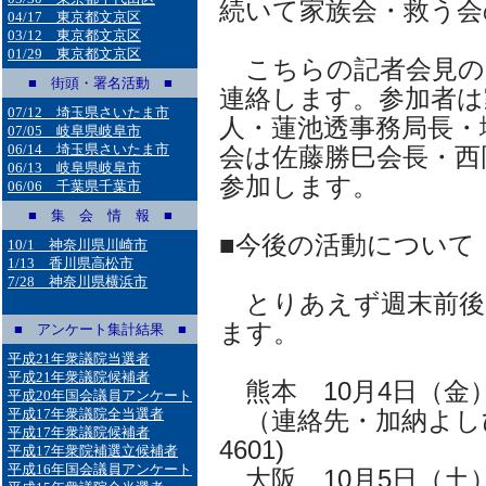
続いて家族会・救う会
04/17 東京都文京区
03/12 東京都文京区
01/29 東京都文京区
こちらの記者会見の
■ 街頭・署名活動 ■
連絡します。参加者は
07/12 埼玉県さいたま市
人・蓮池透事務局長・
07/05 岐阜県岐阜市
06/14 埼玉県さいたま市
会は佐藤勝巳会長・西
06/13 岐阜県岐阜市
参加します。
06/06 千葉県千葉市
■ 集 会 情 報 ■
■今後の活動について
10/1 神奈川県川崎市
1/13 香川県高松市
7/28 神奈川県横浜市
とりあえず週末前後
ます。
■ アンケート集計結果 ■
平成21年衆議院当選者
平成21年衆議院候補者
熊本 10月4日（金）
平成20年国会議員アンケート
平成17年衆議院全当選者
（連絡先・加納よしひろ
平成17年衆議院候補者
4601)
平成17年衆院補選立候補者
平成16年国会議員アンケート
大阪 10月5日（土）