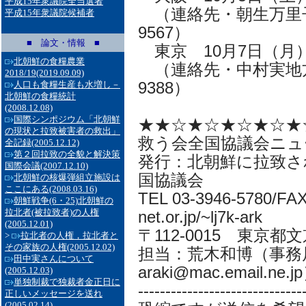
平成15年衆議院全当選者
（連絡先・朝生万里子大
平成15年衆議院候補者
9567）
■ 論文・情報 ■
東京 10月7日（月）
北朝鮮の食糧農業
（連絡先・中村実地方議
2018/19
(2019.09.09)
9388）
人口も食糧生産も水増し－
北朝鮮の食糧統計
(2008.12.08)
国際シンポジウム「北朝鮮
★★☆★☆★☆★☆★
の現状と拉致被害者の救出」
救う会全国協議会ニュ
全記録
(2005.12.12)
第２回拉致の全貌と解決策
発行：北朝鮮に拉致さ
国際会議
(2007.12.10)
国協議会
北朝鮮の核爆弾組立施設は
ここにある
(2008.03.16)
TEL 03-3946-5780/FAX 
朝鮮戦争(6・25)北朝鮮の
拉北者(被拉致者)の人権
net.or.jp/~lj7k-ark
(2005.12.01)
〒112-0015 東京都
>
拉北者の人権，拉北者と
その家族の人権
(2005.12.02)
担当：荒木和博（事務局
田中実さんについて
araki@mac.email.ne.j
(2005.12.03)
単独制裁で独裁者金正日に
------------------------------
正しいメッセージを送れ
(2005.02.14)