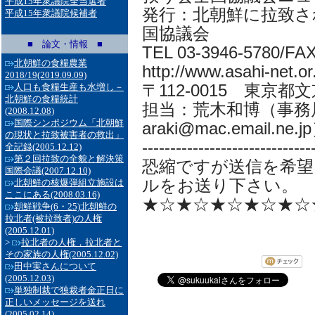
平成15年衆議院全当選者
発行：北朝鮮に拉致さ
平成15年衆議院候補者
国協議会
■ 論文・情報 ■
TEL 03-3946-5780/FA
北朝鮮の食糧農業
http://www.asahi-net.or.
2018/19
(2019.09.09)
〒112-0015 東京都
人口も食糧生産も水増し－
北朝鮮の食糧統計
担当：荒木和博（事務局
(2008.12.08)
国際シンポジウム「北朝鮮
araki@mac.email.ne.j
の現状と拉致被害者の救出」
------------------------------
全記録
(2005.12.12)
第２回拉致の全貌と解決策
恐縮ですが送信を希望
国際会議
(2007.12.10)
ルをお送り下さい。
北朝鮮の核爆弾組立施設は
ここにある
(2008.03.16)
★☆★☆★☆★☆★☆
朝鮮戦争(6・25)北朝鮮の
拉北者(被拉致者)の人権
(2005.12.01)
>
拉北者の人権，拉北者と
その家族の人権
(2005.12.02)
田中実さんについて
(2005.12.03)
単独制裁で独裁者金正日に
正しいメッセージを送れ
(2005.02.14)