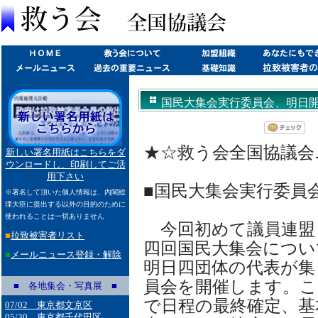
国民大集会実行委員会、明日開催(20
★☆救う会全国協議会ニュー
新しい署名用紙はこちらをダ
ウンロードし、印刷してご活
用下さい
■国民大集会実行委員
※署名して頂いた個人情報は、内閣総
理大臣に提出する以外の目的のために
使われることは一切ありません
今回初めて議員連盟
■
拉致被害者リスト
四回国民大集会につい
■
メールニュース登録・解除
明日四団体の代表が集
員会を開催します。こ
■ 各地集会・写真展 ■
で日程の最終確定、基
07/02 東京都文京区
05/30 東京都千代田区