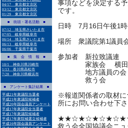
事項などを決定する予
04/17 東京都文京区
です。
03/12 東京都文京区
01/29 東京都文京区
■ 街頭・署名活動 ■
日時 7月16日午後1時
07/12 埼玉県さいたま市
07/05 岐阜県岐阜市
06/14 埼玉県さいたま市
場所 衆議院第1議員
06/13 岐阜県岐阜市
06/06 千葉県千葉市
参加者 新拉致議連
■ 集 会 情 報 ■
家族会 横田滋
10/1 神奈川県川崎市
1/13 香川県高松市
地方議員の会 
7/28 神奈川県横浜市
救う会 佐藤
■ アンケート集計結果 ■
※報道関係者の取材に
平成21年衆議院当選者
平成21年衆議院候補者
所にお問い合わせ下さ
平成20年国会議員アンケート
平成17年衆議院全当選者
平成17年衆議院候補者
★★☆★☆★☆★☆★
平成17年衆院補選立候補者
平成16年国会議員アンケート
救う会全国協議会ニュ