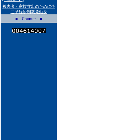
被害者・家族救出のために今
こそ経済制裁発動を
■ Counter ■