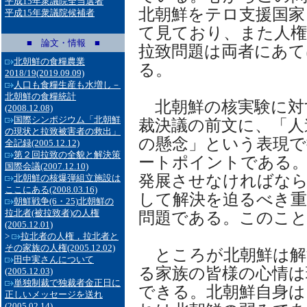
平成15年衆議院全当選者
北朝鮮をテロ支援国家
平成15年衆議院候補者
て見ており、また人権
■ 論文・情報 ■
拉致問題は両者にあて
北朝鮮の食糧農業
る。
2018/19
(2019.09.09)
人口も食糧生産も水増し－
北朝鮮の食糧統計
北朝鮮の核実験に対
(2008.12.08)
国際シンポジウム「北朝鮮
裁決議の前文に、「人
の現状と拉致被害者の救出」
の懸念」という表現で
全記録
(2005.12.12)
第２回拉致の全貌と解決策
ートポイントである
国際会議
(2007.12.10)
発展させなければなら
北朝鮮の核爆弾組立施設は
ここにある
(2008.03.16)
して解決を迫るべき重
朝鮮戦争(6・25)北朝鮮の
拉北者(被拉致者)の人権
問題である。このこ
(2005.12.01)
>
拉北者の人権，拉北者と
その家族の人権
(2005.12.02)
ところが北朝鮮は解
田中実さんについて
る家族の皆様の心情は
(2005.12.03)
単独制裁で独裁者金正日に
できる。北朝鮮自身
正しいメッセージを送れ
(2005.02.14)