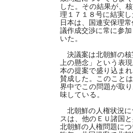
した。その結果が、核
理１７１８号に結実し
日本は、国連安保理常
議作成交渉に常に参加
いた。
決議案は北朝鮮の核
上の懸念」という表現
本の提案で盛り込ま
賛成した。このことは
界中でこの問題が取
味している。
北朝鮮の人権状況に
スは、他のＥＵ諸国と
北朝鮮の人権問題につ