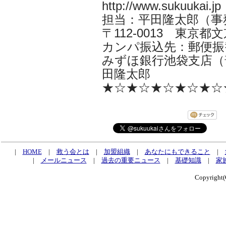
http://www.sukuukai.jp
担当：平田隆太郎（事務局長 i
〒112-0013 東京都文京
カンパ振込先：郵便振替口
みずほ銀行池袋支店（普
田隆太郎
★☆★☆★☆★☆★☆
|
HOME
|
救う会とは
|
加盟組織
|
あなたにもできること
|
|
メールニュース
|
過去の重要ニュース
|
基礎知識
|
家
Copyrig