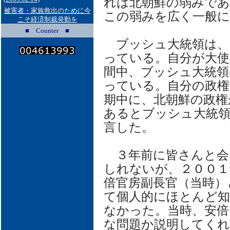
れは北朝鮮の弱みであ
被害者・家族救出のために今
この弱みを広く一般
こそ経済制裁発動を
■ Counter ■
ブッシュ大統領は、
っている。自分が大使
間中、ブッシュ大統領
っている。自分の政権
期中に、北朝鮮の政権
あるとブッシュ大統
言した。
３年前に皆さんと会
しれないが、２００１
倍官房副長官（当時）
て個人的にほとんど知
なかった。当時、安倍
な問題か説明してくれ