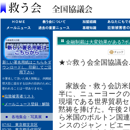
金融制裁は大変効果がある?ボルト
★☆救う会全国協議会ニュ
新しい署名用紙はこちらをダ
ウンロードし、印刷してご活
用下さい
※署名して頂いた個人情報は、内閣総
理大臣に提出する以外の目的のために
家族会・救う会訪米
使われることは一切ありません
半に、ニューヨーク
■
拉致被害者リスト
現場である世界貿易セ
■
メールニュース登録・解除
黙祷を捧げた。午後２
ら米国のボルトン国連
■ 各地集会・写真展 ■
ンスのジャン・ピエ
07/02 東京都文京区
05/30 東京都千代田区