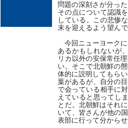
問題の深刻さが分った
その点について認識を
している。この悲惨な
末を迎えるよう望ん
今回ニューヨークに
あるかもしれないが
リカ以外の安保常任理
い。そこで北朝鮮の態
体的に説明してもら
葉があるが、自分の目
で会っている相手に対
えていると思ってし
とだ。北朝鮮はそれ
いて、皆さんが他の国
表部に行って分から