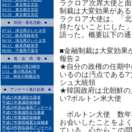
ラクロア次席大使と面
04/17 東京都文京区
制裁は大変効果がある
03/12 東京都文京区
01/29 東京都文京区
ラクロア大使は、「北
■ 街頭・署名活動 ■
持たないことにした
07/12 埼玉県さいたま市
語った。概要以下の通
07/05 岐阜県岐阜市
06/14 埼玉県さいたま市
06/13 岐阜県岐阜市
■金融制裁は大変効果
06/06 千葉県千葉市
報告２
■ 集 会 情 報 ■
★自分の政権の任期中
10/1 神奈川県川崎市
1/13 香川県高松市
いるのは汚点である?
7/28 神奈川県横浜市
シュ大統領
★韓国政府は北朝鮮の
■ アンケート集計結果 ■
い?ボルトン米大使
平成21年衆議院当選者
平成21年衆議院候補者
平成20年国会議員アンケート
平成17年衆議院全当選者
ボルトン大使 数年
平成17年衆議院候補者
お会いしたことをよ
平成17年衆院補選立候補者
平成16年国会議員アンケート
ている。心からこの