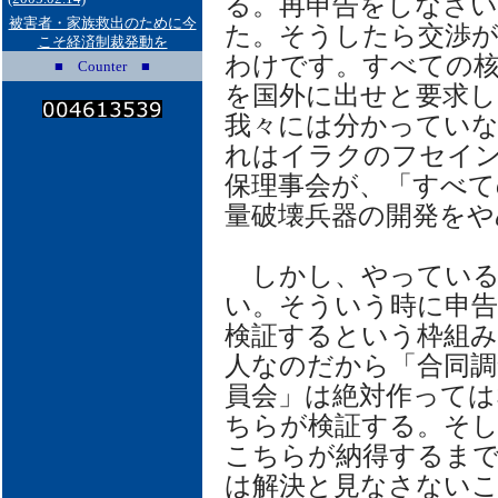
る。再申告をしなさい
被害者・家族救出のために今
た。そうしたら交渉
こそ経済制裁発動を
わけです。すべての
■ Counter ■
を国外に出せと要求
我々には分かってい
れはイラクのフセイ
保理事会が、「すべて
量破壊兵器の開発をや
しかし、やっている
い。そういう時に申
検証するという枠組
人なのだから「合同調
員会」は絶対作っては
ちらが検証する。そ
こちらが納得するま
は解決と見なさない