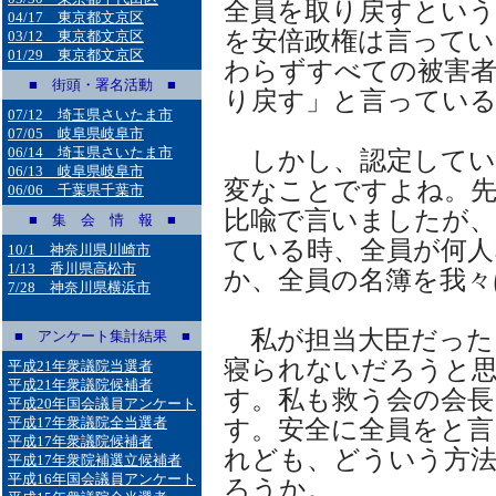
全員を取り戻すとい
04/17 東京都文京区
を安倍政権は言ってい
03/12 東京都文京区
01/29 東京都文京区
わらずすべての被害
■ 街頭・署名活動 ■
り戻す」と言ってい
07/12 埼玉県さいたま市
07/05 岐阜県岐阜市
06/14 埼玉県さいたま市
しかし、認定してい
06/13 岐阜県岐阜市
変なことですよね。
06/06 千葉県千葉市
比喩で言いましたが、
■ 集 会 情 報 ■
ている時、全員が何人
10/1 神奈川県川崎市
1/13 香川県高松市
か、全員の名簿を我
7/28 神奈川県横浜市
私が担当大臣だった
■ アンケート集計結果 ■
寝られないだろうと
平成21年衆議院当選者
平成21年衆議院候補者
す。私も救う会の会
平成20年国会議員アンケート
平成17年衆議院全当選者
す。安全に全員をと言
平成17年衆議院候補者
れども、どういう方
平成17年衆院補選立候補者
平成16年国会議員アンケート
ろうか。