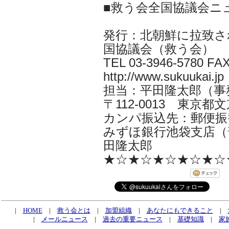
■救う会全国協議会ニ
発行：北朝鮮に拉致さ
国協議会（救う会）
TEL 03-3946-5780 FAX
http://www.sukuukai.jp
担当：平田隆太郎（事務局長 i
〒112-0013 東京都文京
カンパ振込先：郵便振替口
みずほ銀行池袋支店（普
田隆太郎
★☆★☆★☆★☆★☆
|
HOME
|
救う会とは
|
加盟組織
|
あなたにもできること
|
|
メールニュース
|
過去の重要ニュース
|
基礎知識
|
家