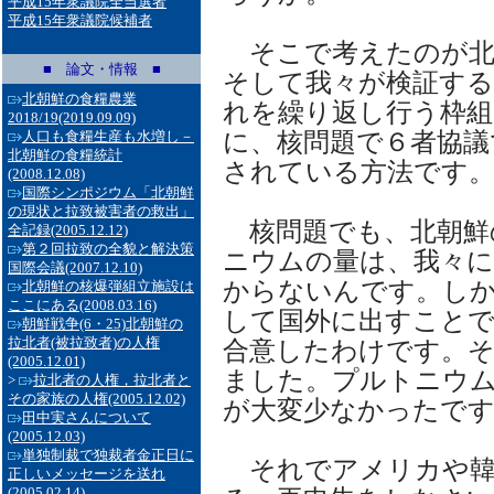
平成15年衆議院全当選者
平成15年衆議院候補者
そこで考えたのが北
■ 論文・情報 ■
そして我々が検証する
北朝鮮の食糧農業
れを繰り返し行う枠
2018/19
(2019.09.09)
に、核問題で６者協議
人口も食糧生産も水増し－
北朝鮮の食糧統計
されている方法です
(2008.12.08)
国際シンポジウム「北朝鮮
の現状と拉致被害者の救出」
核問題でも、北朝鮮
全記録
(2005.12.12)
第２回拉致の全貌と解決策
ニウムの量は、我々に
国際会議
(2007.12.10)
からないんです。し
北朝鮮の核爆弾組立施設は
ここにある
(2008.03.16)
して国外に出すことで
朝鮮戦争(6・25)北朝鮮の
拉北者(被拉致者)の人権
合意したわけです。そ
(2005.12.01)
ました。プルトニウ
>
拉北者の人権，拉北者と
その家族の人権
(2005.12.02)
が大変少なかったで
田中実さんについて
(2005.12.03)
単独制裁で独裁者金正日に
それでアメリカや韓
正しいメッセージを送れ
(2005.02.14)