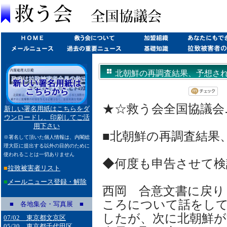
北朝鮮の再調査結果、予想される問題
★☆救う会全国協議会ニュ
新しい署名用紙はこちらをダ
ウンロードし、印刷してご活
用下さい
■北朝鮮の再調査結果
※署名して頂いた個人情報は、内閣総
理大臣に提出する以外の目的のために
使われることは一切ありません
◆何度も申告させて検
■
拉致被害者リスト
■
メールニュース登録・解除
西岡 合意文書に戻り
ころについて話をし
■ 各地集会・写真展 ■
したが、次に北朝鮮が
07/02 東京都文京区
05/30 東京都千代田区