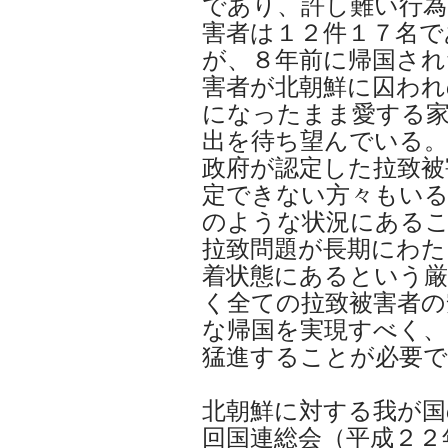
であり、許し難い行為
害者は１２件１７名で
が、８年前に帰国され
害者が北朝鮮に囚われ
になったまま愛する家
出を待ち望んでいる
政府が認定した拉致被
定できない方々もい
のような状況にある
拉致問題が長期にわた
着状態にあるという厳
く全ての拉致被害者の
な帰国を実現すべく、
猛進することが必要
北朝鮮に対する我が国
回国連総会（平成２２