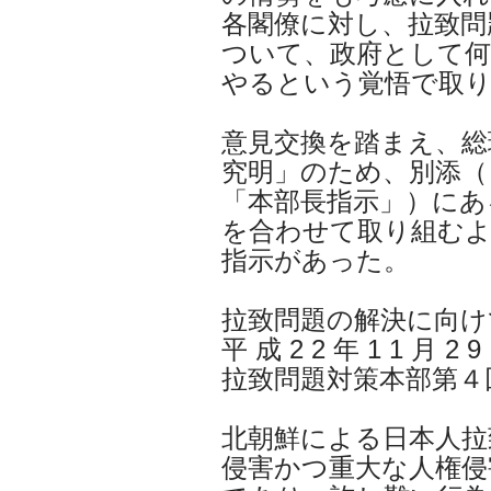
各閣僚に対し、拉致問
ついて、政府として
やるという覚悟で取
意見交換を踏まえ、総
究明」のため、別添（
「本部長指示」）にあ
を合わせて取り組む
指示があった。
拉致問題の解決に向け
平 成 2 2 年 1 1 月 2 9
拉致問題対策本部第４
北朝鮮による日本人拉
侵害かつ重大な人権侵