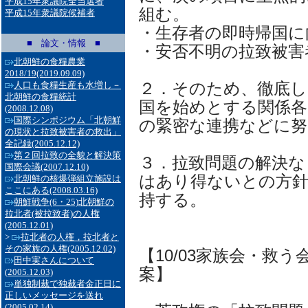
平成15年衆議院全当選者
組む。
平成15年衆議院候補者
・生存者の即時帰国に
■ 論文・情報 ■
・安否不明の拉致被害
北朝鮮の食糧農業
2018/19
(2019.09.09)
２．そのため、徹底し
人口も食糧生産も水増し－
北朝鮮の食糧統計
国を始めとする関係各
(2008.12.08)
国際シンポジウム「北朝鮮
の緊密な連携などに努
の現状と拉致被害者の救出」
全記録
(2005.12.12)
第２回拉致の全貌と解決策
３．拉致問題の解決な
国際会議
(2007.12.10)
はあり得ないとの方
北朝鮮の核爆弾組立施設は
ここにある
(2008.03.16)
持する。
朝鮮戦争(6・25)北朝鮮の
拉北者(被拉致者)の人権
(2005.12.01)
>
拉北者の人権，拉北者と
その家族の人権
(2005.12.02)
【10/03家族会・救
田中実さんについて
案】
(2005.12.03)
単独制裁で独裁者金正日に
正しいメッセージを送れ
(2005.02.14)