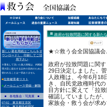
政府が拉致問題に関する新たな政府
★☆救う会全国協議会ニュ
新しい署名用紙はこちらをダ
ウンロードし、印刷してご活
用下さい
政府が拉致問題に関す
※署名して頂いた個人情報は、内閣総
理大臣に提出する以外の目的のために
29日決定しました。
使われることは一切ありません
人政権は、今年6月1
■
拉致被害者リスト
き、自民党政権時代の
■
メールニュース登録・解除
目方針に変えて「拉致
確認していましたが、
■ 各地集会・写真展 ■
家族会・救う会が求め
07/02 東京都文京区
05/30 東京都千代田区