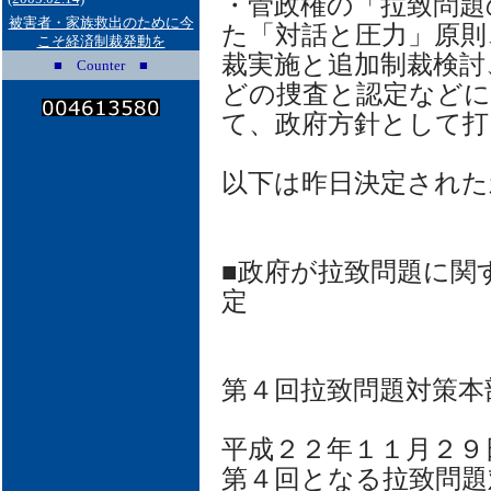
・菅政権の「拉致問題
被害者・家族救出のために今
た「対話と圧力」原則
こそ経済制裁発動を
裁実施と追加制裁検討
■ Counter ■
どの捜査と認定など
て、政府方針として打
以下は昨日決定された
■政府が拉致問題に関
定
第４回拉致問題対策本
平成２２年１１月２９
第４回となる拉致問題