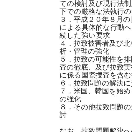
ての検討及び現行法制
下での厳格な法執行の
３．平成２０年８月の
による具体的な行動へ
続した強い要求
４．拉致被害者及び北
析・管理の強化
５．拉致の可能性を排
査の徹底、及び拉致実
に係る国際捜査を含む
６．拉致問題の解決に
７．米国、韓国を始め
の強化
８．その他拉致問題の
討
なお、拉致問題解決へ