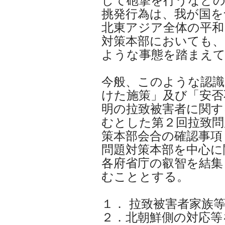
して砲撃を行うなど
挑発行為は、我が国を
北東アジア全体の平和
対策本部においても、
ような事態を踏まえて
今般、このような認識
けた施策」及び「安否
明の拉致被害者に関す
むとした第２回拉致問
策本部会合の確認事項
問題対策本部を中心に
各府省庁の叡智を結集
むこととする。
１． 拉致被害者家族
２．北朝鮮側の対応等