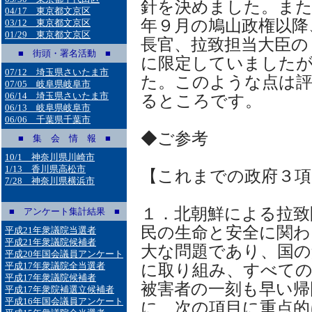
針を決めました。また
04/17 東京都文京区
年９月の鳩山政権以降
03/12 東京都文京区
01/29 東京都文京区
長官、拉致担当大臣の
■ 街頭・署名活動 ■
に限定していましたが
07/12 埼玉県さいたま市
た。このような点は
07/05 岐阜県岐阜市
06/14 埼玉県さいたま市
るところです。
06/13 岐阜県岐阜市
06/06 千葉県千葉市
◆ご参考
■ 集 会 情 報 ■
10/1 神奈川県川崎市
1/13 香川県高松市
【これまでの政府３項
7/28 神奈川県横浜市
１．北朝鮮による拉致
■ アンケート集計結果 ■
民の生命と安全に関わ
平成21年衆議院当選者
平成21年衆議院候補者
大な問題であり、国の
平成20年国会議員アンケート
平成17年衆議院全当選者
に取り組み、すべての
平成17年衆議院候補者
被害者の一刻も早い帰
平成17年衆院補選立候補者
平成16年国会議員アンケート
に、次の項目に重点的