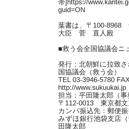
帯]https://www.kantei.go
guid=ON
葉書は、〒100-896
大臣 菅 直人殿
■救う会全国協議会ニ
発行：北朝鮮に拉致さ
国協議会（救う会）
TEL 03-3946-5780 FAX
http://www.sukuukai.jp
担当：平田隆太郎（事務局長 i
〒112-0013 東京都文京
カンパ振込先：郵便振替口
みずほ銀行池袋支店（普
田隆太郎