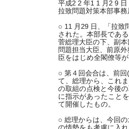
平成2 2 年1 1 月2 9 日
拉致問題対策本部事務
○ 11 月29 日、「
された。本部長である
菅総理大臣の下、副本
問題担当大臣、前原外
臣をはじめ全閣僚等が
○ 第４回会合は、前回(
て、総理から、これ
の取組の点検と今後の
に指示があったこと
て開催したもの。
○ 総理からは、今回
の情勢をも考慮に入れ