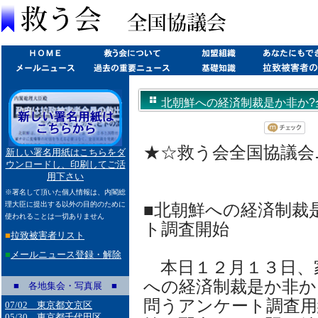
北朝鮮への経済制裁是か非か?全国
★☆救う会全国協議会ニュ
新しい署名用紙はこちらをダ
ウンロードし、印刷してご活
用下さい
※署名して頂いた個人情報は、内閣総
理大臣に提出する以外の目的のために
■北朝鮮への経済制裁
使われることは一切ありません
ト調査開始
■
拉致被害者リスト
■
メールニュース登録・解除
本日１２月１３日、
への経済制裁是か非か
■ 各地集会・写真展 ■
問うアンケート調査用
07/02 東京都文京区
05/30 東京都千代田区