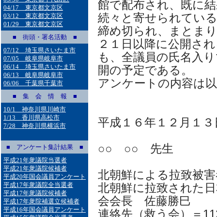
館で配布され、既に結
04/17 東京都文京区
続々と寄せられている
03/12 東京都文京区
01/29 東京都文京区
締め切られ、まとまり
■ 街頭・署名活動 ■
２１日以降に公開され
07/12 埼玉県さいたま市
も、全議員の氏名入り
07/05 岐阜県岐阜市
06/14 埼玉県さいたま市
開の予定である。
06/13 岐阜県岐阜市
アンケートの内容は以
06/06 千葉県千葉市
■ 集 会 情 報 ■
10/1 神奈川県川崎市
1/13 香川県高松市
平成１６年１２月１３
7/28 神奈川県横浜市
○○ ○○ 先生
■ アンケート集計結果 ■
平成21年衆議院当選者
平成21年衆議院候補者
北朝鮮による拉致被害
平成20年国会議員アンケート
平成17年衆議院全当選者
北朝鮮に拉致された日
平成17年衆議院候補者
会会長 佐藤勝巳
平成17年衆院補選立候補者
平成16年国会議員アンケート
連絡先（救う会）＝112-