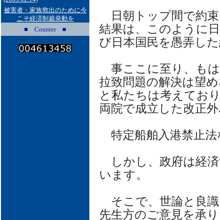
被害者・家族救出のために今
日朝トップ間で約束
こそ経済制裁発動を
結果は、このように日
■ Counter ■
び日本国民を愚弄した
事ここに至り、もは
拉致問題の解決は望め
と私たちは考えており
両院で成立した改正外
特定船舶入港禁止法
しかし、政府は経済
います。
そこで、世論と良識
先生方のご意見を承り