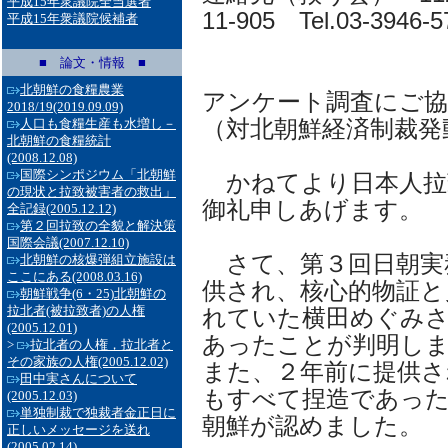
平成15年衆議院全当選者
11-905 Tel.03-3946-5
平成15年衆議院候補者
■ 論文・情報 ■
北朝鮮の食糧農業
アンケート調査にご協
2018/19
(2019.09.09)
（対北朝鮮経済制裁発
人口も食糧生産も水増し－
北朝鮮の食糧統計
(2008.12.08)
国際シンポジウム「北朝鮮
かねてより日本人拉
の現状と拉致被害者の救出」
御礼申しあげます。
全記録
(2005.12.12)
第２回拉致の全貌と解決策
国際会議
(2007.12.10)
さて、第３回日朝実
北朝鮮の核爆弾組立施設は
ここにある
(2008.03.16)
供され、核心的物証と
朝鮮戦争(6・25)北朝鮮の
拉北者(被拉致者)の人権
れていた横田めぐみ
(2005.12.01)
あったことが判明し
>
拉北者の人権，拉北者と
その家族の人権
(2005.12.02)
また、２年前に提供さ
田中実さんについて
もすべて捏造であっ
(2005.12.03)
単独制裁で独裁者金正日に
朝鮮が認めました。
正しいメッセージを送れ
(2005.02.14)