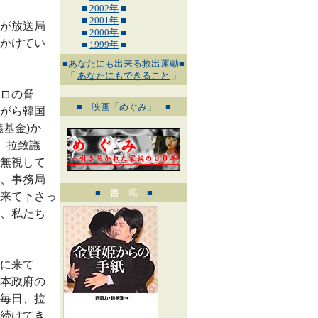
■
2002年
■
■
2001年
■
が放送局
■
2000年
■
かけてい
■
1999年
■
■あなたにも出来る救出運動■
「
あなたにもできること
」
ロの脅
■
映画「めぐみ」
■
がら韓国
基金)か
、拉致議
無視して
、事務局
■
書 籍
■
来て下さっ
、私たち
に来て
本政府の
毎日、拉
続けてき