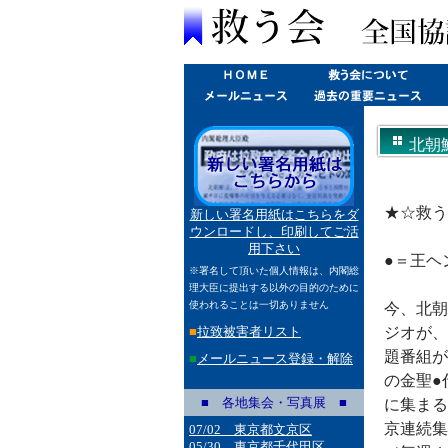
北朝
(2009
★☆救う会
新しい署名用紙はこちらをダ
ウンロードし、印刷してご活
用下さい
●＝王ヘ
※署名して頂いた個人情報は、内閣総
理大臣に提出する以外の目的のために
使われることは一切ありません
今、北朝
■
拉致被害者リスト
ジオが、
題番組が
■
メールニュース登録・解除
の金聖●
■ 各地集会・写真展 ■
に集まる
京連続集
07/02 東京都文京区
05/30 東京都千代田区