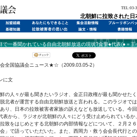
TEL:03-
北朝鮮に拉致された日
鮮で一番聞かれている自由北朝鮮放送の現状?金聖●代表(●＝王
/03/05)
全国協議会ニュース★☆（2009.03.05-2）
ンに文
鮮の人々が最も聞きたいラジオ、金正日政権が最も聞かせたく
脱北者が運営する自由北朝鮮放送と言われる。このラジオでは
あり、日本の拉致被害者家族の訴えなども放送している。今回
代表から、ラジオが北朝鮮の人々にどう受け止められているか
拉致をはじめとする北朝鮮の内部情報などについて、２月２６
会」で語っていただいた。また、西岡力・救う会会長代行との