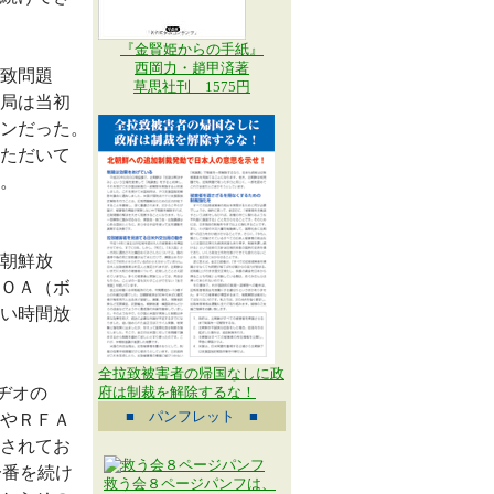
『金賢姫からの手紙』
西岡力・趙甲済著
致問題
草思社刊 1575円
局は当初
ンだった。
ただいて
。
朝鮮放
ＯＡ（ボ
い時間放
全拉致被害者の帰国なしに政
ヂオの
府は制裁を解除するな！
■ パンフレット ■
やＲＦＡ
されてお
一番を続け
救う会８ページパンフは、