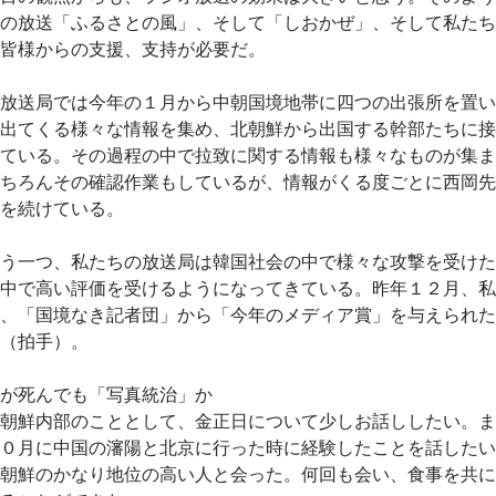
の放送「ふるさとの風」、そして「しおかぜ」、そして私たち
皆様からの支援、支持が必要だ。
放送局では今年の１月から中朝国境地帯に四つの出張所を置い
出てくる様々な情報を集め、北朝鮮から出国する幹部たちに接
ている。その過程の中で拉致に関する情報も様々なものが集ま
ちろんその確認作業もしているが、情報がくる度ごとに西岡先
を続けている。
う一つ、私たちの放送局は韓国社会の中で様々な攻撃を受けた
中で高い評価を受けるようになってきている。昨年１２月、私
、「国境なき記者団」から「今年のメディア賞」を与えられた
（拍手）。
が死んでも「写真統治」か
朝鮮内部のこととして、金正日について少しお話ししたい。ま
０月に中国の瀋陽と北京に行った時に経験したことを話したい
朝鮮のかなり地位の高い人と会った。何回も会い、食事を共に