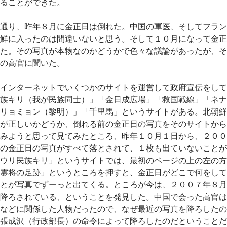
ることができた。
通り、昨年８月に金正日は倒れた。中国の軍医、そしてフラン
鮮に入ったのは間違いないと思う。そして１０月になって金正
た。その写真が本物なのかどうかで色々な議論があったが、そ
の高官に聞いた。
インターネットでいくつかのサイトを運営して政府宣伝をして
族キリ（我が民族同士）」「金日成広場」「救国戦線」「ネナ
リョミョン（黎明）」「千里馬」というサイトがある。北朝鮮
が正しいかどうか、倒れる前の金正日の写真をそのサイトから
みようと思って見てみたところ、昨年１０月１日から、２００
の金正日の写真がすべて落とされて、１枚も出ていないことが
ウリ民族キリ」というサイトでは、最初のページの上の左の方
霊将の足跡」というところを押すと、金正日がどこで何をして
とが写真でずーっと出てくる。ところが今は、２００７年８月
降ろされている、ということを発見した。中国で会った高官は
などに関係した人物だったので、なぜ最近の写真を降ろしたの
張成沢（行政部長）の命令によって降ろしたのだということだ