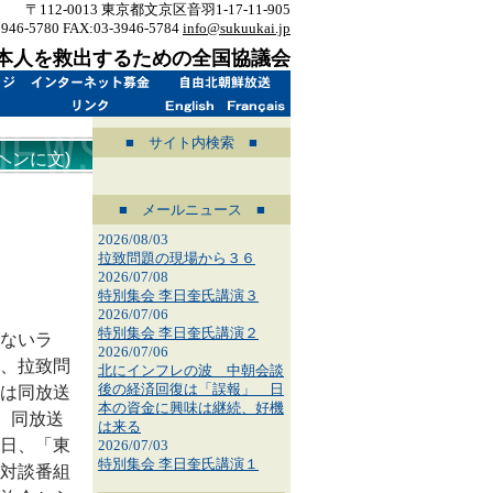
〒112-0013 東京都文京区音羽1-17-11-905
3946-5780 FAX:03-3946-5784
info@sukuukai.jp
本人を救出するための全国協議会
■ サイト内検索 ■
ヘンに文)
■ メールニュース ■
2026/08/03
拉致問題の現場から３６
2026/07/08
特別集会 李日奎氏講演３
2026/07/06
特別集会 李日奎氏講演２
ないラ
2026/07/06
、拉致問
北にインフレの波 中朝会談
後の経済回復は「誤報」 日
は同放送
本の資金に興味は継続、好機
、同放送
は来る
日、「東
2026/07/03
特別集会 李日奎氏講演１
対談番組