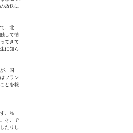
の放送に
て、北
触して情
ってきて
生に知ら
が、国
はフラン
ことを報
ず、私
。そこで
したりし