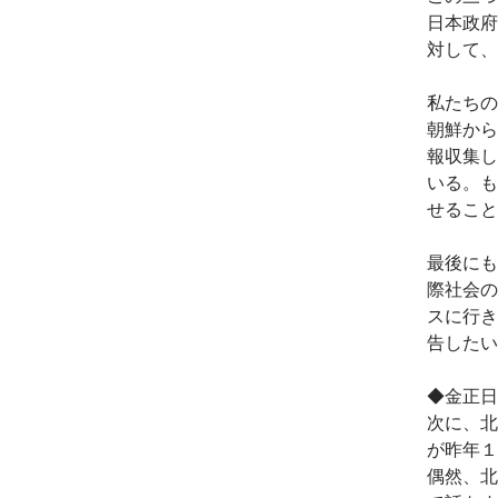
日本政府
対して、
私たちの
朝鮮から
報収集し
いる。も
せること
最後にも
際社会の
スに行き
告したい
◆金正日
次に、北
が昨年１
偶然、北