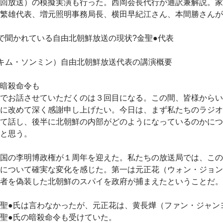
回放送）の模擬実演も行った。西岡会長代行が通訳兼解説。家
繁雄代表、増元照明事務局長、横田早紀江さん、本間勝さんが
で聞かれている自由北朝鮮放送の現状?金聖●代表
キム・ソンミン）自由北朝鮮放送代表の講演概要
暗殺命令も
でお話させていただくのは３回目になる。この間、皆様からい
に改めて深く感謝申し上げたい。今日は、まず私たちのラジオ
て話し、後半に北朝鮮の内部がどのようになっているのかにつ
と思う。
国の李明博政権が１周年を迎えた。私たちの放送局では、この
について確実な変化を感じた。第一は元正花（ウォン・ジョン
者を偽装した北朝鮮のスパイを政府が捕まえたということだ。
聖●氏は言わなかったが、元正花は、黄長燁（ファン・ジャン
聖●氏の暗殺命令も受けていた。