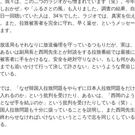
。我々は、この二つのラジオから憎まれています（笑）。今年
しおかぜ」や「ふるさとの風」も入りました。調査の結果、自
日一回聴いていた人は、34％でした。ラジオでは、真実を伝
。また、拉致被害者を完全に守れ、早く返せ、というメッセー
ます。
放送局もそれなりに放送倫理を守っているつもりだが、実は、
あるいは副局長と西岡先生とが対談をする拉致番組では最後に
被害者に手をかけるな。安全を絶対守りなさい。もしも何かあ
までも追いかけて行って決して許さない」というような脅迫じ
ている。
では、「なぜ韓国人拉致問題をやらずに日本人拉致問題をだけ
入れるのか」という批判を受けたり、あるいは、「西岡のよう
となぜ手を結ぶのか」という批判を受けたりしている（笑）。
国人拉致問題も十分に扱っていることを説明し、また西岡先生
終わらせなければいけないというところで志を同じくしている
る。