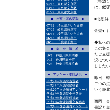
（毎週１
04/17 東京都文京区
は、飯塚
03/12 東京都文京区
01/29 東京都文京区
■北朝鮮
■ 街頭・署名活動 ■
07/12 埼玉県さいたま市
07/05 岐阜県岐阜市
金聖●（
06/14 埼玉県さいたま市
06/13 岐阜県岐阜市
06/06 千葉県千葉市
◆私への
この集会
■ 集 会 情 報 ■
たご支援
10/1 神奈川県川崎市
1/13 香川県高松市
況につい
7/28 神奈川県横浜市
ししたい
■ アンケート集計結果 ■
昨日、韓
平成21年衆議院当選者
二つの点
平成21年衆議院候補者
いう脱北
平成20年国会議員アンケート
平成17年衆議院全当選者
平成17年衆議院候補者
西岡 金
平成17年衆院補選立候補者
平成16年国会議員アンケート
書記と金