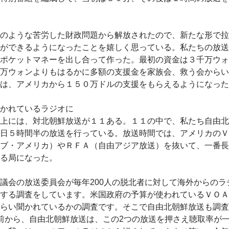
のような苦労した財政問題から解放されたので、新たな形で拉
ができるようになったことを嬉しく思っている。私たちの放送
ポケットマネーを出し合って作った。最初の資金は３千万ウォ
万ウォンよりもはるかに多額の支援金を家族会、救う会からい
は、アメリカから１５０万ドルの支援をもらえるようになった
かれているラジオに
上には、対北朝鮮放送が１１ある。１１の中で、私たち自由北
日５時間半の放送を行っている。放送時間では、アメリカのＶ
ブ・アメリカ）やＲＦＡ（自由アジア放送）を抜いて、一番長
る局になった。
議会の放送委員会が毎年200人の脱北者に対して海外からのラ
する調査をしています。米国政府の予算が使われているＶＯＡ
らい聞かれているかの調査です。そこで自由北朝鮮放送も調査
前から、自由北朝鮮放送は、この2つの放送を押さえ聴取率が