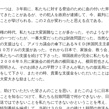
一つは、３年前に、私たちに対する脅迫のために血の付いた斧
てきたことがあるが、その犯人を政府が逮捕して、今、裁判に
ことが挙げられる。この２点が変わったと思える点である。
権の時代、私たちは大変困難なことが多かった。そのようなテ
の一つだったが、一番大変だったのは財政問題だった。当然な
の支援はなく、アメリカ議会の傘下にあるＮＥＤ(米国民主主義
１０万ドルの支援があった。それから日本で、家族会、救う会
私たちへの支援を続けて下さった。韓国政府が完全に私たちを
２００６年５月に家族会の前代表の横田滋さん、横田哲也さん
照明さん、そのお姉さんの平野フミ子さんが私たちの放送局に
をして下さり、またその時、貴重な支援金をいただいたことは
大変大きな励ましだった。
、助けていただいた皆さんのことを思い、またこのように日本
ことを知るにつけて、私たちも拉致問題で何かできないか、日
送ではできないことを私たちにできないかということを考え、
特別番組を編成して、当初は３０分、その後は１時間の放送を