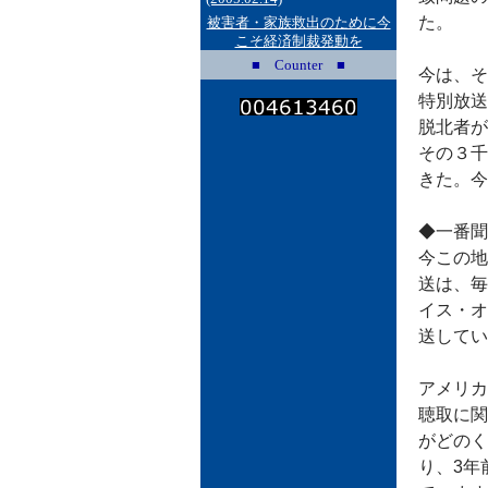
た。
被害者・家族救出のために今
こそ経済制裁発動を
■ Counter ■
今は、そ
特別放送
脱北者が
その３千
きた。今
◆一番聞
今この地
送は、毎
イス・オ
送してい
アメリカ
聴取に関
がどのく
り、3年