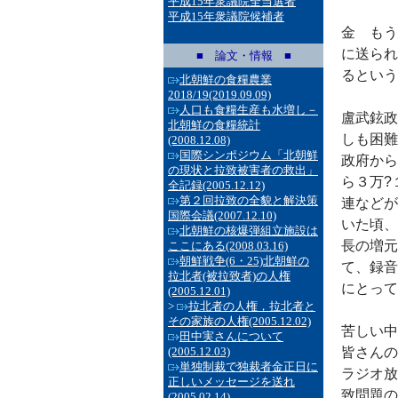
平成15年衆議院全当選者
平成15年衆議院候補者
金 もう
に送られ
■ 論文・情報 ■
るという
北朝鮮の食糧農業
2018/19
(2019.09.09)
人口も食糧生産も水増し－
盧武鉉政
北朝鮮の食糧統計
しも困難
(2008.12.08)
国際シンポジウム「北朝鮮
政府から
の現状と拉致被害者の救出」
ら３万?
全記録
(2005.12.12)
第２回拉致の全貌と解決策
連などが
国際会議
(2007.12.10)
いた頃、
北朝鮮の核爆弾組立施設は
長の増元
ここにある
(2008.03.16)
朝鮮戦争(6・25)北朝鮮の
て、録音
拉北者(被拉致者)の人権
にとって
(2005.12.01)
>
拉北者の人権，拉北者と
その家族の人権
(2005.12.02)
苦しい中
田中実さんについて
(2005.12.03)
皆さんの
単独制裁で独裁者金正日に
ラジオ放
正しいメッセージを送れ
致問題の
(2005.02.14)