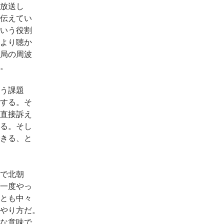
放送し
伝えてい
いう役割
より聴か
局の周波
。
う課題
する。そ
直接訴え
る。そし
きる、と
で北朝
一度やっ
とも中々
やり方だ。
な意味で、