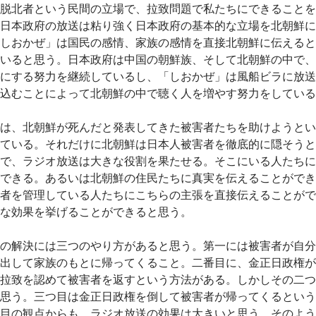
脱北者という民間の立場で、拉致問題で私たちにできることを
日本政府の放送は粘り強く日本政府の基本的な立場を北朝鮮に
しおかぜ」は国民の感情、家族の感情を直接北朝鮮に伝えると
いると思う。日本政府は中国の朝鮮族、そして北朝鮮の中で、
にする努力を継続しているし、「しおかぜ」は風船ビラに放送
込むことによって北朝鮮の中で聴く人を増やす努力をしている
は、北朝鮮が死んだと発表してきた被害者たちを助けようとい
ている。それだけに北朝鮮は日本人被害者を徹底的に隠そうと
で、ラジオ放送は大きな役割を果たせる。そこにいる人たちに
できる。あるいは北朝鮮の住民たちに真実を伝えることができ
者を管理している人たちにこちらの主張を直接伝えることがで
な効果を挙げることができると思う。
の解決には三つのやり方があると思う。第一には被害者が自分
出して家族のもとに帰ってくること。二番目に、金正日政権が
拉致を認めて被害者を返すという方法がある。しかしその二つ
思う。三つ目は金正日政権を倒して被害者が帰ってくるという
目の観点からも、ラジオ放送の効果は大きいと思う。そのよう