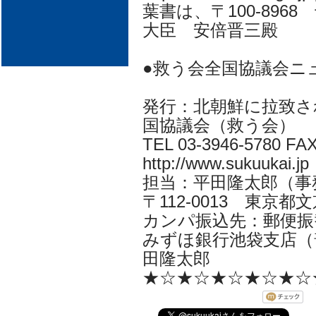
葉書は、〒100-896
大臣 安倍晋三殿
●救う会全国協議会ニ
発行：北朝鮮に拉致さ
国協議会（救う会）
TEL 03-3946-5780 FAX
http://www.sukuukai.jp
担当：平田隆太郎（事務局長 i
〒112-0013 東京都文京
カンパ振込先：郵便振替口
みずほ銀行池袋支店（普
田隆太郎
★☆★☆★☆★☆★☆