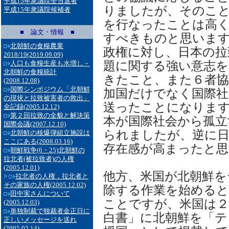
平成15年衆議院全当選者
りましたが、そのこ
平成15年衆議院候補者
を行なったことは高
■ 論文・情報 ■
すべきものと思いま
北朝鮮の食糧農業
政権に対し、日本の拉
2018/19
(2019.09.09)
題に関する強い意志
人口も食糧生産も水増し－
北朝鮮の食糧統計
きたこと、また６者協
(2008.12.08)
国際シンポジウム「北朝鮮
加国だけでなく国際社
の現状と拉致被害者の救出」
送ったことになりま
全記録
(2005.12.12)
第２回拉致の全貌と解決策
本が国際社会から孤立
国際会議
(2007.12.10)
られましたが、逆に
北朝鮮の核爆弾組立施設は
ここにある
(2008.03.16)
存在感が高まったと思
朝鮮戦争(6・25)北朝鮮の
拉北者(被拉致者)の人権
(2005.12.01)
他方、米国が北朝鮮を
>
拉北者の人権，拉北者と
その家族の人権
(2005.12.02)
除する作業を始める
田中実さんについて
ことですが、米国は２
(2005.12.03)
単独制裁で独裁者金正日に
白書」に北朝鮮を「テ
正しいメッセージを送れ
(2005.02.14)