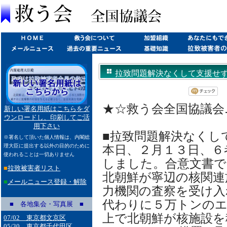
拉致問題解決なくして支援せず?６者
★☆救う会全国協議会ニュ
新しい署名用紙はこちらをダ
ウンロードし、印刷してご活
用下さい
■拉致問題解決なくし
※署名して頂いた個人情報は、内閣総
理大臣に提出する以外の目的のために
本日、２月１３日、６
使われることは一切ありません
しました。合意文書で
■
拉致被害者リスト
北朝鮮が寧辺の核関連
■
メールニュース登録・解除
力機関の査察を受け入
代わりに５万トンの
■ 各地集会・写真展 ■
上で北朝鮮が核施設を
07/02 東京都文京区
05/30 東京都千代田区