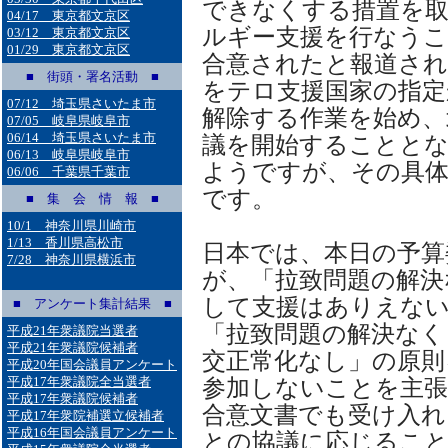
できなくする措置を
04/17 東京都文京区
ルギー支援を行なう
03/12 東京都文京区
01/29 東京都文京区
合意されたと報道され
■ 街頭・署名活動 ■
をテロ支援国家の指定
07/12 埼玉県さいたま市
解除する作業を始め、
07/05 岐阜県岐阜市
06/14 埼玉県さいたま市
議を開始することと
06/13 岐阜県岐阜市
ようですが、その具
06/06 千葉県千葉市
です。
■ 集 会 情 報 ■
10/1 神奈川県川崎市
1/13 香川県高松市
日本では、本日の予算
7/28 神奈川県横浜市
が、「拉致問題の解決
して支援はありえない
■ アンケート集計結果 ■
「拉致問題の解決なく
平成21年衆議院当選者
平成21年衆議院候補者
交正常化なし」の原則
平成20年国会議員アンケート
平成17年衆議院全当選者
参加しないことを主張
平成17年衆議院候補者
合意文書でも受け入れ
平成17年衆院補選立候補者
平成16年国会議員アンケート
との協議に応じるこ