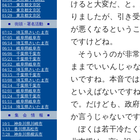
けると大変だ、と。
04/17 東京都文京区
03/12 東京都文京区
りましたが、引き受
01/29 東京都文京区
■ 街頭・署名活動 ■
が悪くなるというこ
07/12 埼玉県さいたま市
07/05 岐阜県岐阜市
ですけどね。
06/14 埼玉県さいたま市
06/13 岐阜県岐阜市
そういうのが非常
06/06 千葉県千葉市
05/23 千葉県千葉市
05/02 岐阜県岐阜市
ままでいいんじゃ
04/12 埼玉県さいたま市
03/15 千葉県千葉市
いですね。本音では
03/08 埼玉県さいたま市
02/14 千葉県千葉市
といえばないです
02/01 岐阜県岐阜市
01/24 千葉県千葉市
01/11 岐阜県岐阜市
で。だけども、政府
12/14 埼玉県さいたま市
か言うじゃないで
■ 集 会 情 報 ■
10/1 神奈川県川崎市
ぼくは若干冷たく
1/13 香川県高松市
7/28 神奈川県横浜市