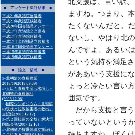
北支援は、言い訳、
■ アンケート集計結果 ■
ますね。つまり、
平成21年衆議院当選者
平成21年衆議院候補者
たくないんだと。
平成20年国会議員アンケート
平成17年衆議院全当選者
ないし、やはり北
平成17年衆議院候補者
平成17年衆院補選立候補者
平成16年国会議員アンケート
んですよ、あるい
平成15年衆議院全当選者
平成15年衆議院候補者
という気持を満足
■ 論文・情報 ■
がああいう支援に
北朝鮮の食糧農業
2018/19
(2019.09.09)
ょっと冷たい言い方
人口も食糧生産も水増し－
北朝鮮の食糧統計
囲気です。
(2008.12.08)
国際シンポジウム「北朝鮮
だから支援と言う
の現状と拉致被害者の救出」
全記録
(2005.12.12)
第２回拉致の全貌と解決策
っていないという
国際会議
(2007.12.10)
北朝鮮の核爆弾組立施設は
持ちますね。ぼくは
ここにある
(2008.03.16)