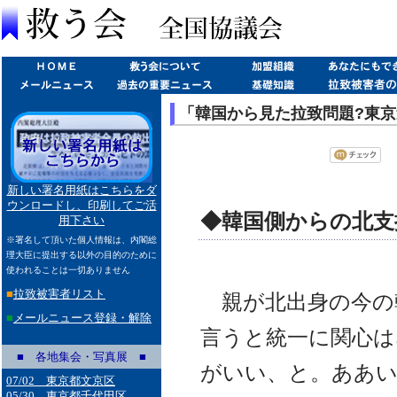
「韓国から見た拉致問題?東京
新しい署名用紙はこちらをダ
ウンロードし、印刷してご活
◆韓国側からの北支
用下さい
※署名して頂いた個人情報は、内閣総
理大臣に提出する以外の目的のために
使われることは一切ありません
■
拉致被害者リスト
親が北出身の今の
■
メールニュース登録・解除
言うと統一に関心は
■ 各地集会・写真展 ■
がいい、と。ああい
07/02 東京都文京区
05/30 東京都千代田区