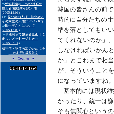
朝鮮戦争(6・25)北朝鮮の
韓国の皆さんの前で
拉北者(被拉致者)の人権
(2005.12.01)
>
拉北者の人権，拉北者と
時的に自分たちの生
その家族の人権
(2005.12.02)
田中実さんについて
準を落としてもい
(2005.12.03)
単独制裁で独裁者金正日に
てくれないのか」、
正しいメッセージを送れ
(2005.02.14)
被害者・家族救出のために今
しなければいかん
こそ経済制裁発動を
■ Counter ■
か」とこれまで相
が、そういうこと
になっていますね
基本的には現状維
かったり、統一は嫌
そも無関心という