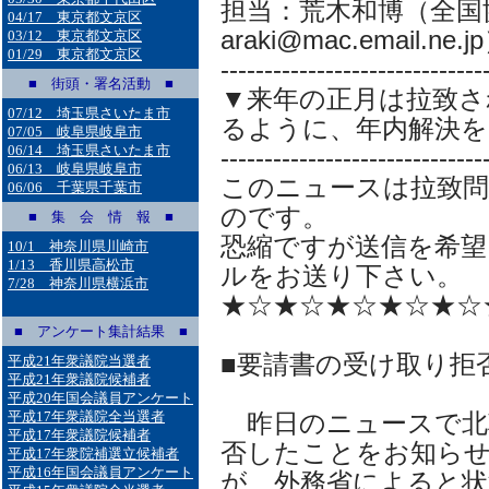
担当：荒木和博（全国
04/17 東京都文京区
araki@mac.email.ne.j
03/12 東京都文京区
01/29 東京都文京区
------------------------------
■ 街頭・署名活動 ■
▼来年の正月は拉致さ
07/12 埼玉県さいたま市
るように、年内解決を
07/05 岐阜県岐阜市
06/14 埼玉県さいたま市
------------------------------
06/13 岐阜県岐阜市
このニュースは拉致
06/06 千葉県千葉市
のです。
■ 集 会 情 報 ■
恐縮ですが送信を希望
10/1 神奈川県川崎市
1/13 香川県高松市
ルをお送り下さい。
7/28 神奈川県横浜市
★☆★☆★☆★☆★☆
■ アンケート集計結果 ■
■要請書の受け取り拒
平成21年衆議院当選者
平成21年衆議院候補者
平成20年国会議員アンケート
平成17年衆議院全当選者
昨日のニュースで北
平成17年衆議院候補者
否したことをお知ら
平成17年衆院補選立候補者
平成16年国会議員アンケート
が、外務省によると