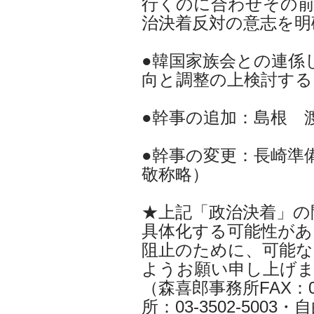
行くのに合わせその前
治決着反対の意志を明
●韓国家族会との連係
向と調整の上検討する
●幹事の追加：島根 
●幹事の変更：長崎準
敬称略）
★上記「政治決着」の
具体化する可能性があ
阻止のために、可能
ようお願い申し上げ
（森喜郎事務所FAX：03
所：03-3502-5003