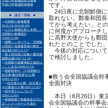
平成15年衆議院全当選者
です。
平成15年衆議院候補者
24日夜に北朝鮮側に
■ 論文・情報 ■
取れない。鄭泰和団長
北朝鮮の食糧農業
てから考えたい」との
2018/19
(2019.09.09)
に何度かアプローチし
人口も食糧生産も水増し－
北朝鮮の食糧統計
に高野大使からも鄭団
(2008.12.08)
国際シンポジウム「北朝鮮
れたとのことでした
の現状と拉致被害者の救出」
今後の対応について
全記録
(2005.12.12)
第２回拉致の全貌と解決策
で検討しました。
国際会議
(2007.12.10)
北朝鮮の核爆弾組立施設は
ここにある
(2008.03.16)
朝鮮戦争(6・25)北朝鮮の
拉北者(被拉致者)の人権
■救う会全国協議会幹事
(2005.12.01)
全面対決
>
拉北者の人権，拉北者と
その家族の人権
(2005.12.02)
田中実さんについて
本日（8月26日）東
(2005.12.03)
単独制裁で独裁者金正日に
会全国協議会の幹事会
正しいメッセージを送れ
(2005.02.14)