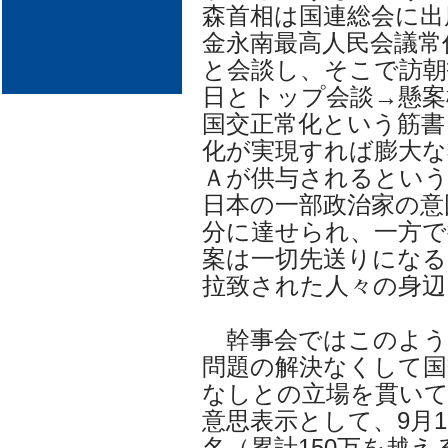
森首相は国連総会に出
金永南最高人民会議常
と会談し、そこで訪朝
日とトップ会談→懸案
国交正常化という筋書
化が実現すれば膨大な
Ａが供与されるという
日本の一部政治家の意
分に達せられ、一方で
案は一切先送りになる
拉致された人々の身辺
幹事会ではこのよう
問題の解決なくして国
なしとの立場を貫い
意思表示として、9月
名（累計150万を越