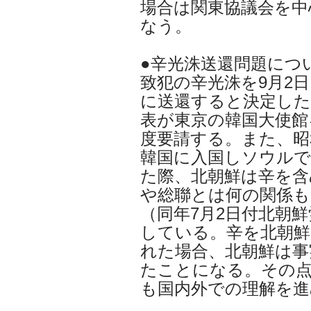
場合は関東協議会を中
なう。
●辛光洙送還問題につ
致犯の辛光洙を9月2
に送還すると決定した
表が東京の韓国大使館
度要請する。また、昭
韓国に入国しソウルで
た際、北朝鮮は辛を含
や総聯とは何の関係も
（同年7月2日付北朝
している。辛を北朝鮮
れた場合、北朝鮮は事
たことになる。その
も国内外での理解を進