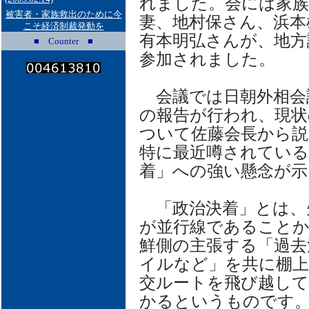
れました。会には家族
被害者・家族救出のために今
妻、地村保さん、浜本
こそ経済制裁発動を
有本明弘さんが、地方
■ Counter ■
参加されました。
会議では日朝外相会
の報告が行われ、現状
ついて佐藤会長から説
特に最近噂されている
着」への強い懸念が示
「政治決着」とは、
が並行線であることか
鮮側の主張する「過去
イルなど」を共に棚上
交ルートを飛び越して
かるというものです。