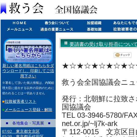
要請書の受け取り拒否について(200
★☆★☆★☆★☆★☆
新しい署名用紙はこちらをダ
ウンロードし、印刷してご活
用下さい
救う会全国協議会ニュ
※署名して頂いた個人情報は、内閣総
理大臣に提出する以外の目的のために
使われることは一切ありません
発行：北朝鮮に拉致さ
■
拉致被害者リスト
国協議会
■
メールニュース登録・解除
TEL 03-3946-5780/FAX 
net.or.jp/~lj7k-ark
■ 各地集会・写真展 ■
〒112-0015 文京区目
07/02 東京都文京区
05/30 東京都千代田区