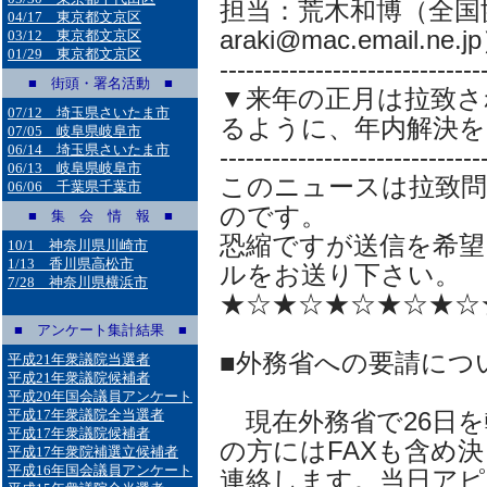
担当：荒木和博（全国
04/17 東京都文京区
araki@mac.email.ne.j
03/12 東京都文京区
01/29 東京都文京区
------------------------------
■ 街頭・署名活動 ■
▼来年の正月は拉致さ
07/12 埼玉県さいたま市
るように、年内解決を
07/05 岐阜県岐阜市
06/14 埼玉県さいたま市
------------------------------
06/13 岐阜県岐阜市
このニュースは拉致
06/06 千葉県千葉市
のです。
■ 集 会 情 報 ■
恐縮ですが送信を希望
10/1 神奈川県川崎市
1/13 香川県高松市
ルをお送り下さい。
7/28 神奈川県横浜市
★☆★☆★☆★☆★☆
■ アンケート集計結果 ■
■外務省への要請につ
平成21年衆議院当選者
平成21年衆議院候補者
平成20年国会議員アンケート
平成17年衆議院全当選者
現在外務省で26日を
平成17年衆議院候補者
の方にはFAXも含め
平成17年衆院補選立候補者
平成16年国会議員アンケート
連絡します。当日アピ