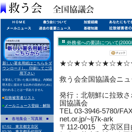
外務省への要請について(2000/10
★☆★☆★☆★☆★☆
新しい署名用紙はこちらをダ
ウンロードし、印刷してご活
用下さい
救う会全国協議会ニュ
※署名して頂いた個人情報は、内閣総
理大臣に提出する以外の目的のために
使われることは一切ありません
発行：北朝鮮に拉致さ
■
拉致被害者リスト
国協議会
■
メールニュース登録・解除
TEL 03-3946-5780/FAX 
net.or.jp/~lj7k-ark
■ 各地集会・写真展 ■
〒112-0015 文京区目
07/02 東京都文京区
05/30 東京都千代田区