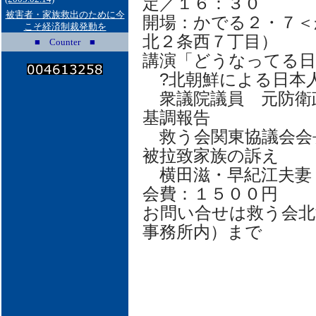
定／１６：３０
被害者・家族救出のために今
開場：かでる２・７＜
こそ経済制裁発動を
北２条西７丁目）
■ Counter ■
講演「どうなってる日
?北朝鮮による日本
衆議院議員 元防衛
基調報告
救う会関東協議会会
被拉致家族の訴え
横田滋・早紀江夫妻
会費：１５００円
お問い合せは救う会北海道
事務所内）まで