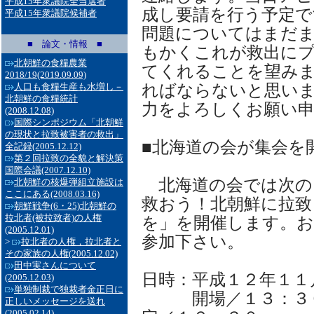
平成15年衆議院全当選者
成し要請を行う予定で
平成15年衆議院候補者
問題についてはまだ
■ 論文・情報 ■
もかくこれが救出に
北朝鮮の食糧農業
てくれることを望み
2018/19
(2019.09.09)
ればならないと思い
人口も食糧生産も水増し－
北朝鮮の食糧統計
力をよろしくお願い
(2008.12.08)
国際シンポジウム「北朝鮮
の現状と拉致被害者の救出」
■北海道の会が集会を
全記録
(2005.12.12)
第２回拉致の全貌と解決策
国際会議
(2007.12.10)
北海道の会では次の
北朝鮮の核爆弾組立施設は
ここにある
(2008.03.16)
救おう！北朝鮮に拉致
朝鮮戦争(6・25)北朝鮮の
拉北者(被拉致者)の人権
を」を開催します。
(2005.12.01)
参加下さい。
>
拉北者の人権，拉北者と
その家族の人権
(2005.12.02)
田中実さんについて
日時：平成１２年１１
(2005.12.03)
単独制裁で独裁者金正日に
開場／１３：３０
正しいメッセージを送れ
(2005.02.14)