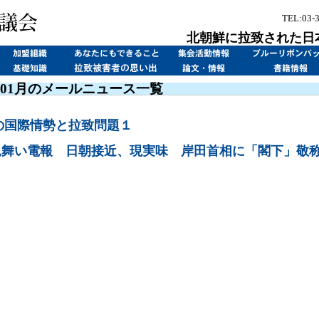
TEL:03-
北朝鮮に拉致された日
4年01月のメールニュース一覧
年の国際情勢と拉致問題１
見舞い電報 日朝接近、現実味 岸田首相に「閣下」敬