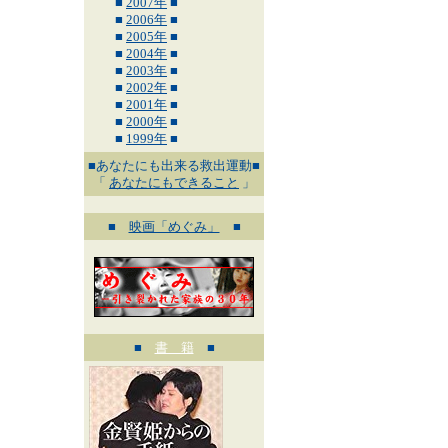
■
2007年
■
■
2006年
■
■
2005年
■
■
2004年
■
■
2003年
■
■
2002年
■
■
2001年
■
■
2000年
■
■
1999年
■
■あなたにも出来る救出運動■
「
あなたにもできること
」
■
映画「めぐみ」
■
■
書 籍
■