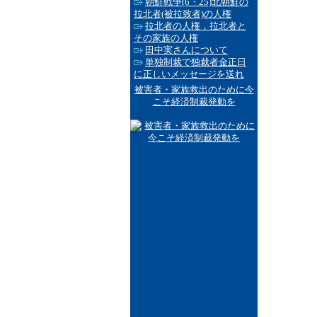
朝鮮戦争(6・25)北朝鮮の
拉北者(被拉致者)の人権
拉北者の人権，拉北者と
その家族の人権
田中実さんについて
単独制裁で独裁者金正日
に正しいメッセージを送れ
被害者・家族救出のために今
こそ経済制裁発動を