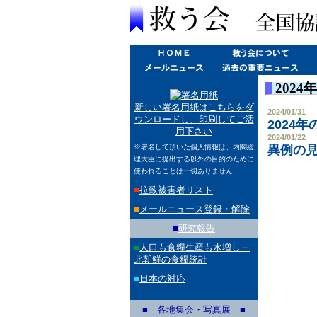
202
新しい署名用紙はこちらをダ
2024/01/31
ウンロードし、印刷してご活
2024
用下さい
2024/01/22
※署名して頂いた個人情報は、内閣総
異例の
理大臣に提出する以外の目的のために
使われることは一切ありません
■
拉致被害者リスト
■
メールニュース登録・解除
■
研究報告
■
人口も食糧生産も水増し－
北朝鮮の食糧統計
■
日本の対応
■ 各地集会・写真展 ■