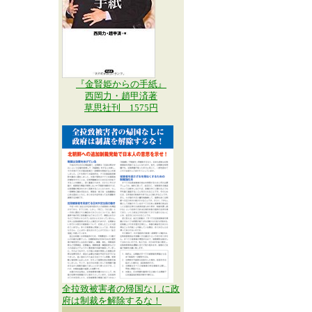
『金賢姫からの手紙』
西岡力・趙甲済著
草思社刊 1575円
全拉致被害者の帰国なしに政
府は制裁を解除するな！