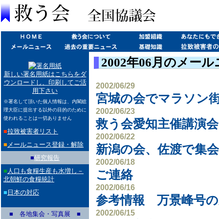
2002年06月のメー
新しい署名用紙はこちらをダ
ウンロードし、印刷してご活
2002/06/29
用下さい
宮城の会でマラソン
※署名して頂いた個人情報は、内閣総
2002/06/23
理大臣に提出する以外の目的のために
使われることは一切ありません
救う会愛知主催講演
■
拉致被害者リスト
2002/06/22
■
メールニュース登録・解除
新潟の会、佐渡で集会
■
研究報告
2002/06/18
■
人口も食糧生産も水増し－
ご連絡
北朝鮮の食糧統計
2002/06/16
■
日本の対応
参考情報 万景峰号の
2002/06/15
■ 各地集会・写真展 ■