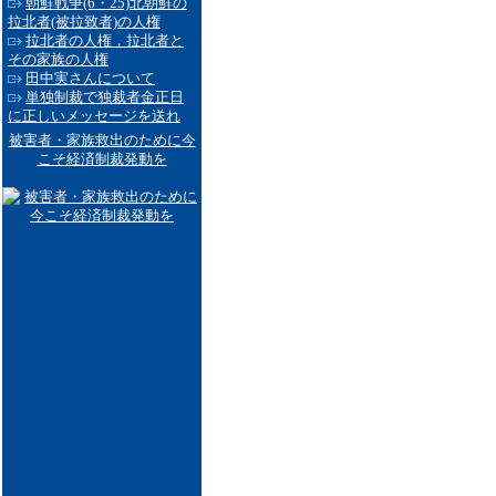
朝鮮戦争(6・25)北朝鮮の
拉北者(被拉致者)の人権
拉北者の人権，拉北者と
その家族の人権
田中実さんについて
単独制裁で独裁者金正日
に正しいメッセージを送れ
被害者・家族救出のために今
こそ経済制裁発動を