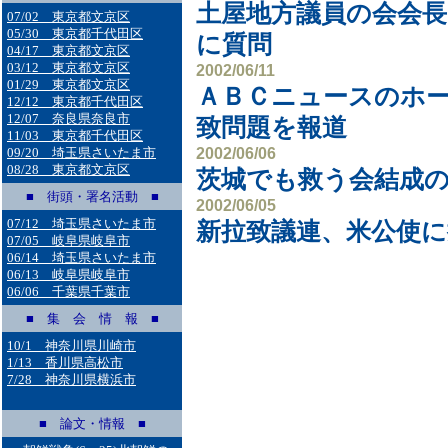
土屋地方議員の会会長
07/02 東京都文京区
05/30 東京都千代田区
に質問
04/17 東京都文京区
03/12 東京都文京区
2002/06/11
01/29 東京都文京区
ＡＢＣニュースのホ
12/12 東京都千代田区
12/07 奈良県奈良市
致問題を報道
11/03 東京都千代田区
2002/06/06
09/20 埼玉県さいたま市
08/28 東京都文京区
茨城でも救う会結成
■ 街頭・署名活動 ■
2002/06/05
07/12 埼玉県さいたま市
新拉致議連、米公使に
07/05 岐阜県岐阜市
06/14 埼玉県さいたま市
06/13 岐阜県岐阜市
06/06 千葉県千葉市
■ 集 会 情 報 ■
10/1 神奈川県川崎市
1/13 香川県高松市
7/28 神奈川県横浜市
■ 論文・情報 ■