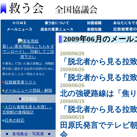
2009年06月のメー
新しい署名用紙はこちらをダ
ウンロードし、印刷してご活
2009/06/26
用下さい
「脱北者から見る拉致
※署名して頂いた個人情報は、内閣総
2009/06/26
理大臣に提出する以外の目的のために
使われることは一切ありません
「脱北者から見る拉致
■
拉致被害者リスト
2009/06/26
■
メールニュース登録・解除
北の強硬路線は「焦り
■
研究報告
2009/06/19
■
人口も食糧生産も水増し－
「脱北者から見る拉致
北朝鮮の食糧統計
2009/06/18
■
日本の対応
田原氏発言でテレビ朝
会
■ 各地集会・写真展 ■