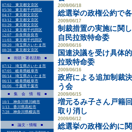
07/02 東京都文京区
2009/06/18
05/30 東京都千代田区
総選挙の政権公約で各
04/17 東京都文京区
03/12 東京都文京区
2009/06/17
01/29 東京都文京区
制裁措置の実施に関し
12/12 東京都千代田区
12/07 奈良県奈良市
自民拉致特命委
11/03 東京都千代田区
2009/06/16
09/20 埼玉県さいたま市
08/28 東京都文京区
国連決議を受け具体的
■ 街頭・署名活動 ■
拉致特命委
07/12 埼玉県さいたま市
2009/06/16
07/05 岐阜県岐阜市
政府による追加制裁決
06/14 埼玉県さいたま市
06/13 岐阜県岐阜市
う会
06/06 千葉県千葉市
2009/06/15
■ 集 会 情 報 ■
増元るみ子さん戸籍回
10/1 神奈川県川崎市
1/13 香川県高松市
取り消し
7/28 神奈川県横浜市
2009/06/12
総選挙の政権公約に関
■ 論文・情報 ■