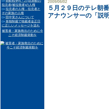
朝鮮戦争(6・25)北朝鮮の
2009/06/02
拉北者(被拉致者)の人権
５月２９日のテレ朝
拉北者の人権，拉北者と
その家族の人権
アナウンサーの「説明
田中実さんについて
単独制裁で独裁者金正日
に正しいメッセージを送れ
被害者・家族救出のために今
こそ経済制裁発動を