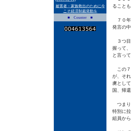
ることも
被害者・家族救出のために今
こそ経済制裁発動を
■ Counter ■
７０年
発言の中
３つ目
握って、
と言って
この７
が、それ
虜として
国、帰還
つまり
特別に拉
組員から