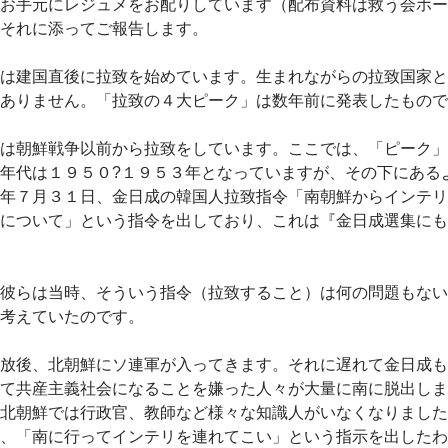
お手元にレジュメをお配りしています（配布資料は救う会ホー
それに添ってご報告します。
は建国直後に拉致を始めています。生まれながらの拉致国家と
ありません。「拉致の４大ピーク」は数年前に発表したもので
は朝鮮戦争以前から拉致をしています。ここでは、「ピーク」
年代は１９５０?１９５３年となっていますが、その下にある
年７月３１日、金日成の韓国人拉致指令「南朝鮮からインテリ
について」という指令を出しており、これは『金日成選集にも
彼らは当時、そういう指令（拉致すること）は何の問題もない
考えていたのです。
放後、北朝鮮にソ連軍が入ってきます。それに遅れて金日成も
て共産主義社会になることを嫌った人々が大量に南に脱出しま
北朝鮮では行政官、教師など様々な知識人がいなくなりました
、「南に行ってインテリを連れてこい」という指示を出したわ