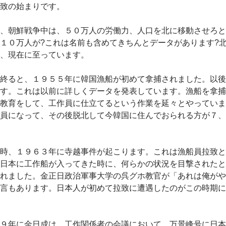
致の始まりです。
、朝鮮戦争中は、５０万人の労働力、人口を北に移動させろと
１０万人が?これは名前も含めてきちんとデータがあります?
、現在に至っています。
終ると、１９５５年に韓国漁船が初めて拿捕されました。以後
す。これは以前に詳しくデータを発表しています。漁船を拿捕
教育をして、工作員に仕立てるという作業を延々とやっていま
員になって、その後脱北して今韓国に住んでおられる方が７、
時、１９６３年に寺越事件が起こります。これは漁船員拉致と
日本に工作船が入ってきた時に、何らかの状況を目撃されたと
れました。金正日政治軍事大学の呉グホ教官が「あれは俺がや
言もあります。日本人が初めて拉致に遭遇したのがこの時期に
９年に金日成は、工作関係者の会議において、万景峰号に日本