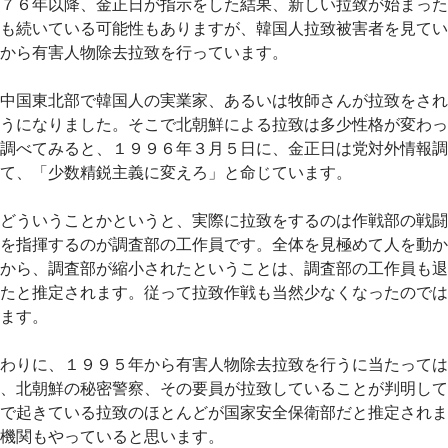
７６年以降、金正日が指示をした結果、新しい拉致が始まった
も続いている可能性もありますが、韓国人拉致被害者を見てい
から有害人物除去拉致を行っています。
中国東北部で韓国人の実業家、あるいは牧師さんが拉致をされ
うになりました。そこで北朝鮮による拉致は多少性格が変わっ
調べてみると、１９９６年３月５日に、金正日は党対外情報調
て、「少数精鋭主義に変えろ」と命じています。
どういうことかというと、実際に拉致をするのは作戦部の戦闘
を指揮するのが調査部の工作員です。全体を見極めて人を動か
から、調査部が縮小されたということは、調査部の工作員も退
たと推定されます。従って拉致作戦も当然少なくなったのでは
ます。
わりに、１９９５年から有害人物除去拉致を行うに当たっては
、北朝鮮の秘密警察、その要員が拉致していることが判明して
で起きている拉致のほとんどが国家安全保衛部だと推定されま
機関もやっていると思います。