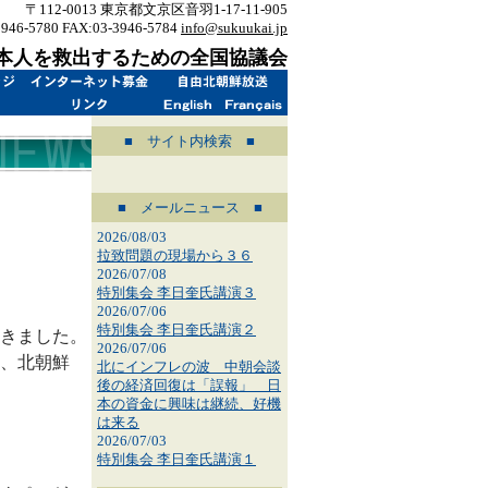
〒112-0013 東京都文京区音羽1-17-11-905
3946-5780 FAX:03-3946-5784
info@sukuukai.jp
本人を救出するための全国協議会
■ サイト内検索 ■
■ メールニュース ■
2026/08/03
拉致問題の現場から３６
2026/07/08
特別集会 李日奎氏講演３
2026/07/06
特別集会 李日奎氏講演２
きました。
2026/07/06
、北朝鮮
北にインフレの波 中朝会談
後の経済回復は「誤報」 日
本の資金に興味は継続、好機
は来る
2026/07/03
特別集会 李日奎氏講演１