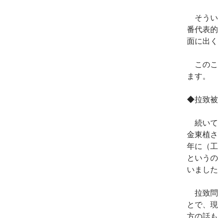
そうい
番代表的
面に出く
このこ
ます。
◆拉致被
続いて
金東植さ
年に（工
というの
いました
拉致問
とで、現
方の話も