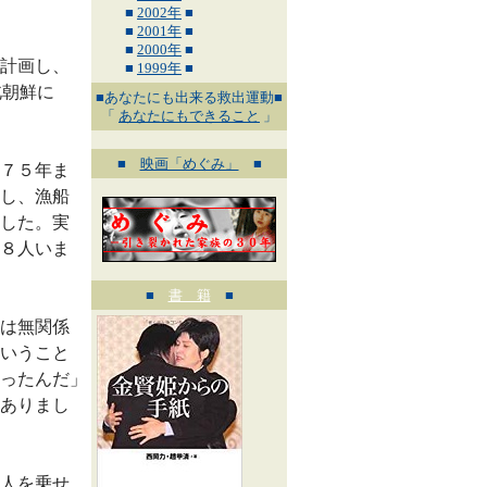
■
2002年
■
■
2001年
■
■
2000年
■
計画し、
■
1999年
■
北朝鮮に
■あなたにも出来る救出運動■
「
あなたにもできること
」
■
映画「めぐみ」
■
７５年ま
し、漁船
した。実
８人いま
■
書 籍
■
は無関係
いうこと
ったんだ」
ありまし
人を乗せ