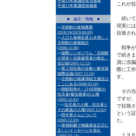
平成15年衆議院全当選者
これが拉
平成15年衆議院候補者
続いて
■ 論文・情報 ■
現実には
北朝鮮の食糧農業
2018/19
(2019.09.09)
拉致され
人口も食糧生産も水増し－
北朝鮮の食糧統計
戦争が
(2008.12.08)
国際シンポジウム「北朝鮮
で続きま
の現状と拉致被害者の救出」
員に洗脳
全記録
(2005.12.12)
第２回拉致の全貌と解決策
際に工作
国際会議
(2007.12.10)
す。
北朝鮮の核爆弾組立施設は
ここにある
(2008.03.16)
朝鮮戦争(6・25)北朝鮮の
その当
拉北者(被拉致者)の人権
ですが、
(2005.12.01)
>
拉北者の人権，拉北者と
で拉致さ
その家族の人権
(2005.12.02)
という証
田中実さんについて
(2005.12.03)
た。
単独制裁で独裁者金正日に
正しいメッセージを送れ
１９６
(2005.02.14)