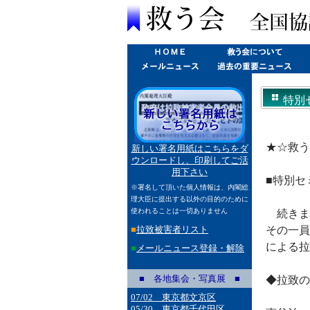
特別
★☆救う
新しい署名用紙はこちらをダ
ウンロードし、印刷してご活
用下さい
■特別セ
※署名して頂いた個人情報は、内閣総
理大臣に提出する以外の目的のために
使われることは一切ありません
続きま
■
拉致被害者リスト
その一員
による拉
■
メールニュース登録・解除
■ 各地集会・写真展 ■
◆拉致の
07/02 東京都文京区
05/30 東京都千代田区