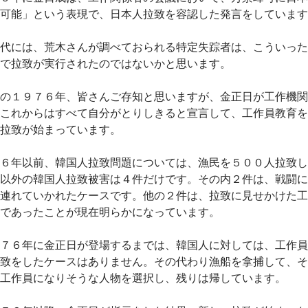
可能」という表現で、日本人拉致を容認した発言をしています
代には、荒木さんが調べておられる特定失踪者は、こういった
で拉致が実行されたのではないかと思います。
の１９７６年、皆さんご存知と思いますが、金正日が工作機関
これからはすべて自分がとりしきると宣言して、工作員教育を
拉致が始まっています。
６年以前、韓国人拉致問題については、漁民を５００人拉致し
以外の韓国人拉致被害は４件だけです。その内２件は、戦闘に
連れていかれたケースです。他の２件は、拉致に見せかけた工
であったことが現在明らかになっています。
７６年に金正日が登場するまでは、韓国人に対しては、工作員
致をしたケースはありません。その代わり漁船を拿捕して、そ
工作員になりそうな人物を選択し、残りは帰しています。