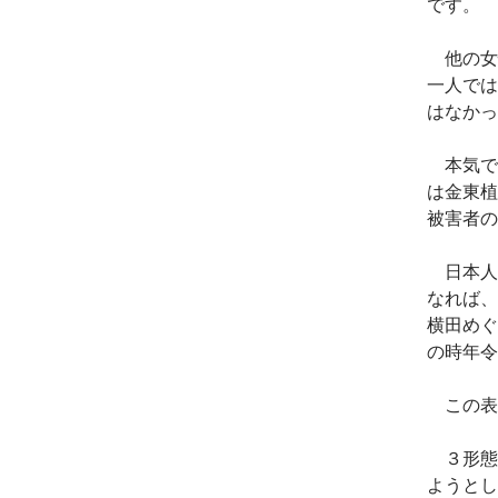
です。
他の女
一人では
はなかっ
本気で
は金東植
被害者の
日本人
なれば、
横田めぐ
の時年令
この表
３形態
ようとし