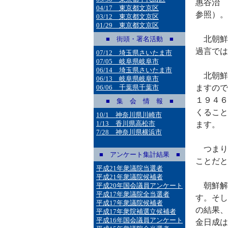
惠谷治 
04/17 東京都文京区
参照）。
03/12 東京都文京区
01/29 東京都文京区
北朝鮮
■ 街頭・署名活動 ■
過言では
07/12 埼玉県さいたま市
07/05 岐阜県岐阜市
06/14 埼玉県さいたま市
北朝鮮
06/13 岐阜県岐阜市
06/06 千葉県千葉市
ますので
１９４６
■ 集 会 情 報 ■
くること
10/1 神奈川県川崎市
1/13 香川県高松市
ます。
7/28 神奈川県横浜市
つまり
■ アンケート集計結果 ■
ことだと
平成21年衆議院当選者
平成21年衆議院候補者
朝鮮解
平成20年国会議員アンケート
平成17年衆議院全当選者
す。そし
平成17年衆議院候補者
の結果、
平成17年衆院補選立候補者
平成16年国会議員アンケート
金日成は