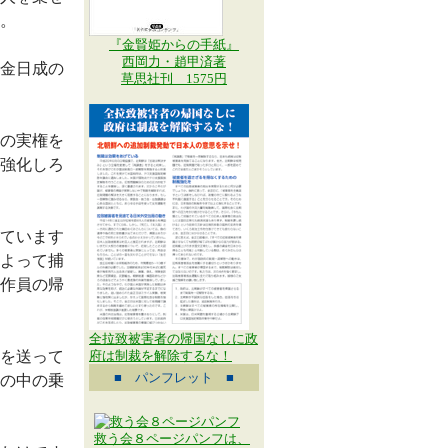
。
『金賢姫からの手紙』
西岡力・趙甲済著
金日成の
草思社刊 1575円
の実権を
強化しろ
ています
よって捕
作員の帰
全拉致被害者の帰国なしに政
を送って
府は制裁を解除するな！
■ パンフレット ■
の中の乗
救う会８ページパンフは、