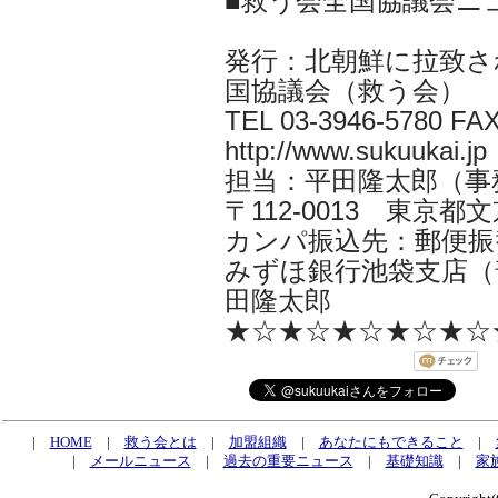
■救う会全国協議会ニ
発行：北朝鮮に拉致さ
国協議会（救う会）
TEL 03-3946-5780 FAX
http://www.sukuukai.jp
担当：平田隆太郎（事務局長 i
〒112-0013 東京都文京
カンパ振込先：郵便振替口
みずほ銀行池袋支店（普
田隆太郎
★☆★☆★☆★☆★☆
|
HOME
|
救う会とは
|
加盟組織
|
あなたにもできること
|
|
メールニュース
|
過去の重要ニュース
|
基礎知識
|
家