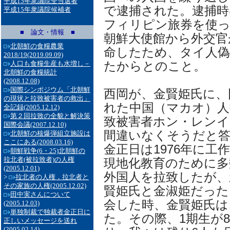
平成15年衆議院全当選者
で逮捕された。逮捕時
平成15年衆議院候補者
フィリピン旅券を使
■ 論文・情報 ■
朝鮮大使館から外交官
北朝鮮の食糧農業
命したため、タイ人
2018/19
(2019.09.09)
たからとのこと。
人口も食糧生産も水増し－
北朝鮮の食糧統計
(2008.12.08)
国際シンポジウム「北朝鮮
西岡が、金賢姫氏に、
の現状と拉致被害者の救出」
れた中国（マカオ）人
全記録
(2005.12.12)
第２回拉致の全貌と解決策
致被害者ホン・レン
国際会議
(2007.12.10)
間違いなくそうだと
北朝鮮の核爆弾組立施設は
ここにある
(2008.03.16)
金正日は1976年に
朝鮮戦争(6・25)北朝鮮の
拉北者(被拉致者)の人権
現地化教育のために多
(2005.12.01)
外国人を拉致したが、
>
拉北者の人権，拉北者と
その家族の人権
(2005.12.02)
賢姫氏と金淑姫だった
田中実さんについて
会した時、金賢姫氏は
(2005.12.03)
単独制裁で独裁者金正日に
た。その際、1期生が
正しいメッセージを送れ
(2005.02.14)