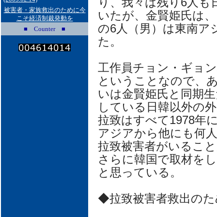
り、我々は残り6人も
被害者・家族救出のために今
いたが、金賢姫氏は、
こそ経済制裁発動を
の6人（男）は東南ア
■ Counter ■
た。
工作員チョン・ギョン
ということなので、
いは金賢姫氏と同期生
している日韓以外の外
拉致はすべて1978
アジアから他にも何
拉致被害者がいるこ
さらに韓国で取材を
と思っている。
◆拉致被害者救出のた