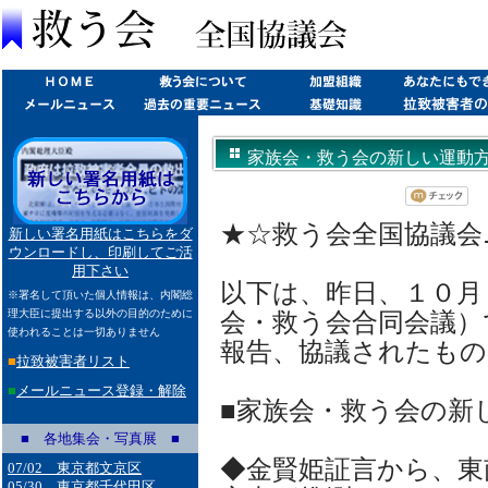
家族会・救う会の新しい運動方針概要
★☆救う会全国協議会ニュ
新しい署名用紙はこちらをダ
ウンロードし、印刷してご活
用下さい
以下は、昨日、１０月
※署名して頂いた個人情報は、内閣総
理大臣に提出する以外の目的のために
会・救う会合同会議）
使われることは一切ありません
報告、協議されたもの
■
拉致被害者リスト
■
メールニュース登録・解除
■家族会・救う会の新
■ 各地集会・写真展 ■
◆金賢姫証言から、東
07/02 東京都文京区
05/30 東京都千代田区