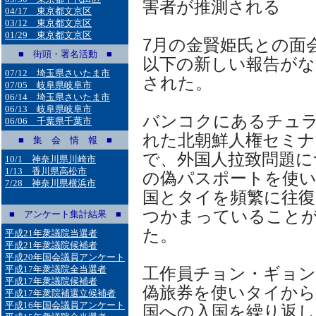
害者が推測される
04/17 東京都文京区
03/12 東京都文京区
01/29 東京都文京区
7月の金賢姫氏との面
■ 街頭・署名活動 ■
以下の新しい報告がな
07/12 埼玉県さいたま市
された。
07/05 岐阜県岐阜市
06/14 埼玉県さいたま市
06/13 岐阜県岐阜市
バンコクにあるチュラ
06/06 千葉県千葉市
れた北朝鮮人権セミナ
■ 集 会 情 報 ■
で、外国人拉致問題に
10/1 神奈川県川崎市
1/13 香川県高松市
の偽パスポートを使い
7/28 神奈川県横浜市
国とタイを頻繁に往復
つかまっていること
■ アンケート集計結果 ■
た。
平成21年衆議院当選者
平成21年衆議院候補者
平成20年国会議員アンケート
平成17年衆議院全当選者
工作員チョン・ギョ
平成17年衆議院候補者
偽旅券を使いタイから
平成17年衆院補選立候補者
平成16年国会議員アンケート
国への入国を繰り返して