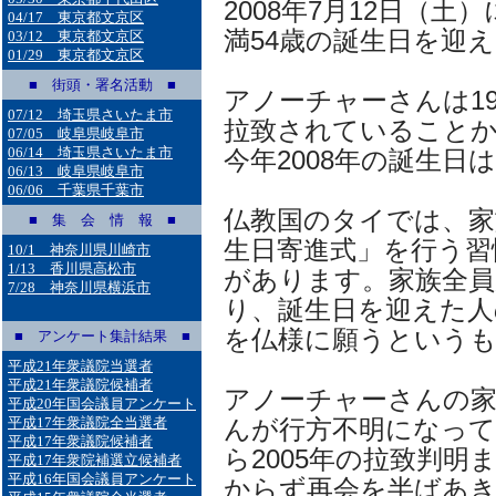
2008年7月12日（土）
04/17 東京都文京区
満54歳の誕生日を迎
03/12 東京都文京区
01/29 東京都文京区
■ 街頭・署名活動 ■
アノーチャーさんは1
07/12 埼玉県さいたま市
拉致されていること
07/05 岐阜県岐阜市
06/14 埼玉県さいたま市
今年2008年の誕生日
06/13 岐阜県岐阜市
06/06 千葉県千葉市
仏教国のタイでは、家
■ 集 会 情 報 ■
生日寄進式」を行う習
10/1 神奈川県川崎市
1/13 香川県高松市
があります。家族全員
7/28 神奈川県横浜市
り、誕生日を迎えた人
を仏様に願うという
■ アンケート集計結果 ■
平成21年衆議院当選者
平成21年衆議院候補者
アノーチャーさんの家
平成20年国会議員アンケート
平成17年衆議院全当選者
んが行方不明になっ
平成17年衆議院候補者
ら2005年の拉致判明
平成17年衆院補選立候補者
平成16年国会議員アンケート
からず再会を半ばあ