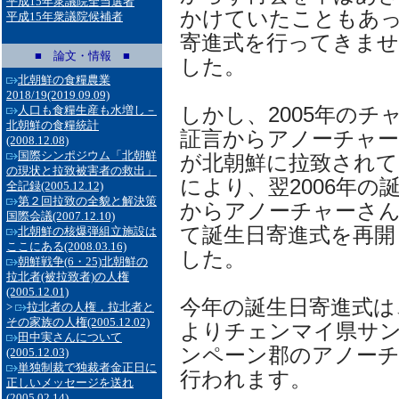
平成15年衆議院全当選者
かけていたこともあ
平成15年衆議院候補者
寄進式を行ってきま
■ 論文・情報 ■
した。
北朝鮮の食糧農業
2018/19
(2019.09.09)
しかし、2005年の
人口も食糧生産も水増し－
北朝鮮の食糧統計
証言からアノーチャ
(2008.12.08)
国際シンポジウム「北朝鮮
が北朝鮮に拉致され
の現状と拉致被害者の救出」
により、翌2006年の
全記録
(2005.12.12)
第２回拉致の全貌と解決策
からアノーチャーさん
国際会議
(2007.12.10)
て誕生日寄進式を再開
北朝鮮の核爆弾組立施設は
ここにある
(2008.03.16)
した。
朝鮮戦争(6・25)北朝鮮の
拉北者(被拉致者)の人権
(2005.12.01)
今年の誕生日寄進式は、2
>
拉北者の人権，拉北者と
その家族の人権
(2005.12.02)
よりチェンマイ県サ
田中実さんについて
ンペーン郡のアノー
(2005.12.03)
単独制裁で独裁者金正日に
行われます。
正しいメッセージを送れ
(2005.02.14)