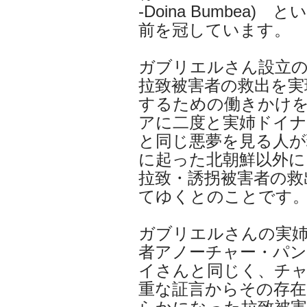
-Doina Bumbe
前を冠しています。
ガブリエルさん設立の
拉致被害者の救出を実
するための働きかけ
アに二度と実姉ドイ
と同じ悪夢を見る人
に起った北朝鮮以外に
拉致・誘拐被害者の救
てゆくとのことです
ガブリエルさんの実
者アノーチャー・パ
イさんと同じく、チ
重な証言からその存在