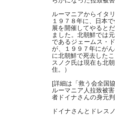
らかになった拉致被害
ルーマニアからイタ
１９７８年に、日本で
展を開催してやると
ました。北朝鮮では元
であるジェームス・
が、１９９７年にがん
に北朝鮮で死去した
スノク氏は現在も北朝
住。）
[詳細は「救う会全国協議
ルーマニア人拉致被害
者ドイナさんの身元判
ドイナさんとドレス