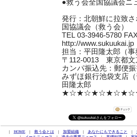
●救う会全国協議会ニ
発行：北朝鮮に拉致さ
国協議会（救う会）
TEL 03-3946-5780 FAX
http://www.sukuukai.jp
担当：平田隆太郎（事務局長 i
〒112-0013 東京都文京
カンパ振込先：郵便振替口
みずほ銀行池袋支店（普
田隆太郎
★☆★☆★☆★☆★☆
|
HOME
|
救う会とは
|
加盟組織
|
あなたにもできること
|
|
メールニュース
|
過去の重要ニュース
|
基礎知識
|
家