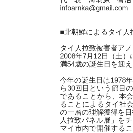
infoarnka@gmail.com
■北朝鮮によるタイ人
タイ人拉致被害者アノ
2008年7月12日（土）
満54歳の誕生日を迎
今年の誕生日は1978
ら30回目という節目
であることから、本会
ることによるタイ社
の一層の理解獲得を目
人拉致パネル展」をチ
マイ市内で開催する