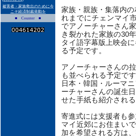
被害者・家族救出のために今
家族・親族・集落内の
こそ経済制裁発動を
れまでにチェンマイ
■ Counter ■
でアノーチャーさん家
き裂かれた家族の30年
タイ語字幕版上映会に
る予定です。
アノーチャーさんの拉
も並べられる予定で
日本・韓国・ルーマニ
ーチャーさんの誕生日
せた手紙も紹介される
寄進式には支援者も参
マイ近郊にお住まい
加を希望される方は、