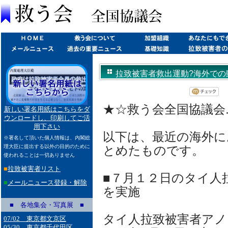
拉致被害者救出運動?海外での動き(2
★☆救う会全国協議会ニュ
新しい署名用紙はこちらをダ
ウンロードし、印刷してご活
用下さい
以下は、最近の海外に
※署名して頂いた個人情報は、内閣総
理大臣に提出する以外の目的のために
とめたものです。
使われることは一切ありません
■
拉致被害者リスト
■７月１２日のタイ人
■
メールニュース登録・解除
を実施
■ 各地集会・写真展 ■
タイ人拉致被害者アノ
07/02 東京都文京区
05/30 東京都千代田区