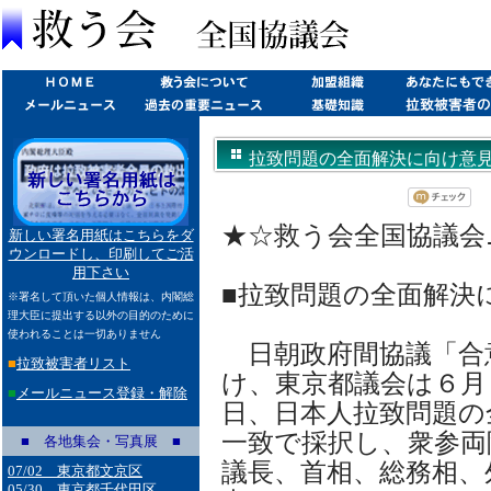
拉致問題の全面解決に向け意見書─
★☆救う会全国協議会ニュ
新しい署名用紙はこちらをダ
ウンロードし、印刷してご活
用下さい
■拉致問題の全面解決
※署名して頂いた個人情報は、内閣総
理大臣に提出する以外の目的のために
使われることは一切ありません
日朝政府間協議「合
■
拉致被害者リスト
け、東京都議会は６月
■
メールニュース登録・解除
日、日本人拉致問題の
一致で採択し、衆参両
■ 各地集会・写真展 ■
議長、首相、総務相、
07/02 東京都文京区
05/30 東京都千代田区