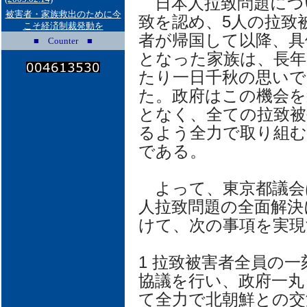
日本人拉致問題につい
被害者・家族救出のために今
致を認め、5人の拉致
こそ経済制裁発動を
者が帰国して以降、具
■ Counter ■
となった家族は、長年
たり一日千秋の思いで
た。政府はこの機会を
となく、全ての拉致被
るよう全力で取り組
である。
よって、東京都議会
人拉致問題の全面解決
けて、次の事項を実現
1 拉致被害者全員の
協議を行い、政府一丸
て全力で北朝鮮との交