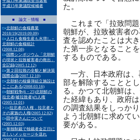
平成15年衆議院全当選者
た。
平成15年衆議院候補者
■ 論文・情報 ■
これまで「拉致問題
北朝鮮の食糧農業
朝鮮が、拉致被害者の
2018/19
(2019.09.09)
査を認めたことは大き
人口も食糧生産も水増し－
北朝鮮の食糧統計
た第一歩となることを
(2008.12.08)
国際シンポジウム「北朝鮮
するものである。
の現状と拉致被害者の救出」
全記録
(2005.12.12)
第２回拉致の全貌と解決策
一方、日本政府は、
国際会議
(2007.12.10)
部を解除することと
北朝鮮の核爆弾組立施設は
ここにある
(2008.03.16)
る。かつて北朝鮮は、
朝鮮戦争(6・25)北朝鮮の
拉北者(被拉致者)の人権
た経緯もあり、政府は
(2005.12.01)
の調査結果をしっかり
>
拉北者の人権，拉北者と
その家族の人権
(2005.12.02)
よう北朝鮮に求めてい
田中実さんについて
要がある。
(2005.12.03)
単独制裁で独裁者金正日に
正しいメッセージを送れ
(2005.02.14)