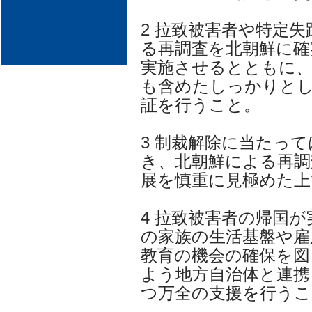
2 拉致被害者や特定
る再調査を北朝鮮に確
実施させるとともに、
も含めたしっかりと
証を行うこと。
3 制裁解除に当たっ
き、北朝鮮による再調
展を慎重に見極めた上
4 拉致被害者の帰国
の家族の生活基盤や雇
教育の機会の確保を図
よう地方自治体と連携
つ万全の支援を行うこ