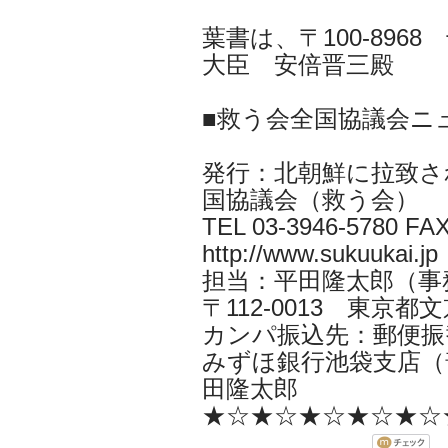
葉書は、〒100-896
大臣 安倍晋三殿
■救う会全国協議会ニ
発行：北朝鮮に拉致さ
国協議会（救う会）
TEL 03-3946-5780 FAX
http://www.sukuukai.jp
担当：平田隆太郎（事務局長 i
〒112-0013 東京都文京
カンパ振込先：郵便振替口
みずほ銀行池袋支店（普
田隆太郎
★☆★☆★☆★☆★☆