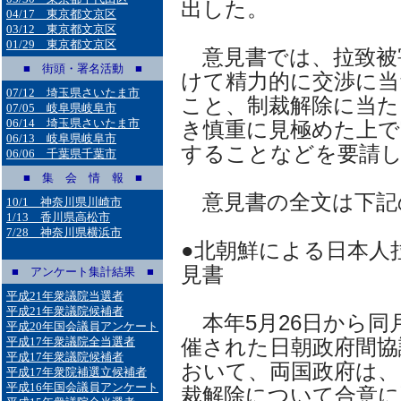
出した。
04/17 東京都文京区
03/12 東京都文京区
01/29 東京都文京区
意見書では、拉致被
■ 街頭・署名活動 ■
けて精力的に交渉に当
07/12 埼玉県さいたま市
こと、制裁解除に当た
07/05 岐阜県岐阜市
06/14 埼玉県さいたま市
き慎重に見極めた上で
06/13 岐阜県岐阜市
することなどを要請
06/06 千葉県千葉市
■ 集 会 情 報 ■
意見書の全文は下記
10/1 神奈川県川崎市
1/13 香川県高松市
7/28 神奈川県横浜市
●北朝鮮による日本人
見書
■ アンケート集計結果 ■
平成21年衆議院当選者
平成21年衆議院候補者
本年5月26日から同
平成20年国会議員アンケート
平成17年衆議院全当選者
催された日朝政府間協
平成17年衆議院候補者
おいて、両国政府は、
平成17年衆院補選立候補者
平成16年国会議員アンケート
裁解除について合意に